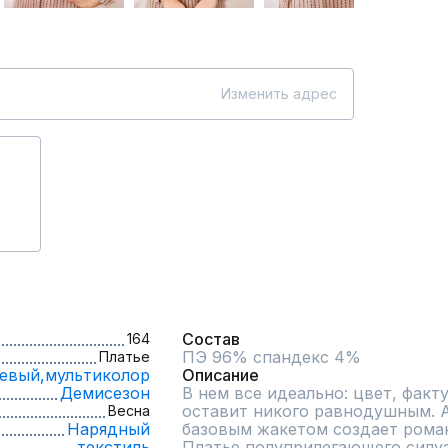
Изменить адрес
Состав
164
ПЭ 96% спандекс 4%
Платье
евый,
мультиколор
Описание
Демисезон
В нем все идеально: цвет, факту
оставит никого равнодушным. А
Весна
Нарядный
базовым жакетом создает роман
текстиль
Платье полуприлегающего силуэ