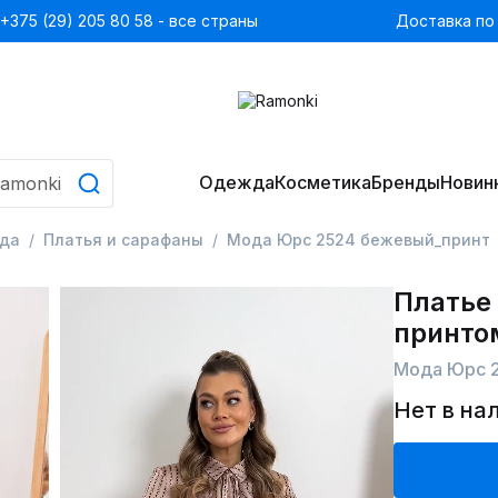
+375 (29) 205 80 58 - все страны
Доставка по
Одежда
Косметика
Бренды
Новин
да
Платья и сарафаны
Мода Юрс 2524 бежевый_принт
Платье 
принто
Мода Юрс 
Нет в на