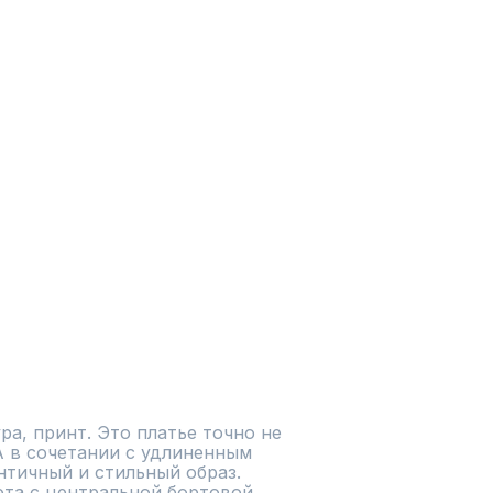
ра, принт. Это платье точно не 
 в сочетании с удлиненным 
тичный и стильный образ. 
та с центральной бортовой 