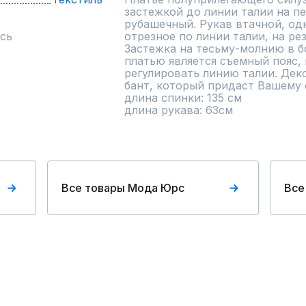
застежкой до линии талии на пе
рубашечный. Рукав втачной, од
сь
отрезное по линии талии, на рез
Застежка на тесьму-молнию в б
платью является съемный пояс, 
регулировать линию талии. Деко
бант, который придаст Вашему 
длина спинки: 135 см

длина рукава: 63см
Все товары Мода Юрс
Все