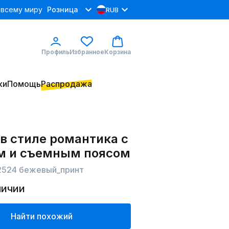
 всему миру
Розница
RUB
Профиль
Избранное
Корзина
ки
Помощь
Распродажа
в стиле романтика с
м и съемным поясом
2524 бежевый_принт
личии
Найти похожий