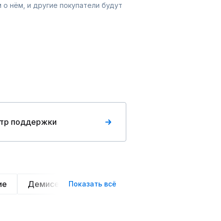
 о нём, и другие покупатели будут
тр поддержки
ие
Демисезонные
Теплые
Легкие
На
Показать всё