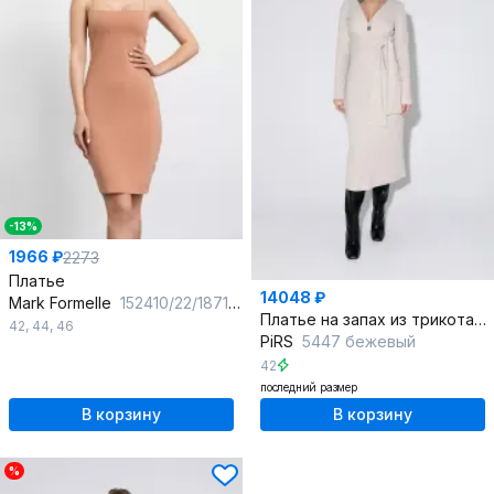
-13%
1966 ₽
2273
Платье
14048 ₽
Mark Formelle
152410/22/18715Ц-5 бежевый
Платье на запах из трикотажа-лапша с полуприлегающим силуэтом
42
,
44
,
46
PiRS
5447 бежевый
42
последний размер
В корзину
В корзину
%