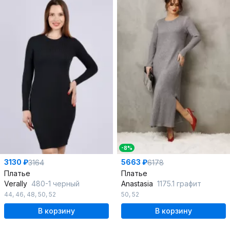
-8%
3130 ₽
5663 ₽
3164
6178
Платье
Платье
Verally
480-1 черный
Anastasia
1175.1 графит
44
,
46
,
48
,
50
,
52
50
,
52
В корзину
В корзину