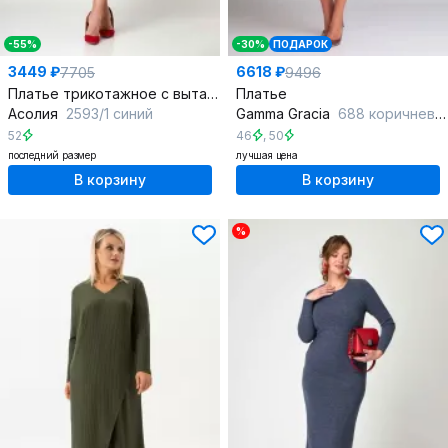
-55%
-30%
ПОДАРОК
3449 ₽
6618 ₽
7705
9496
Платье трикотажное с вытачками и поясом длиной 115 см
Платье
Асолия
2593/1 синий
Gamma Gracia
688 коричневый
52
46
,
50
последний размер
лучшая цена
В корзину
В корзину
%