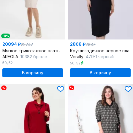
-8%
20894 ₽
2808 ₽
22747
2837
Мягкое трикотажное платье из кашемира и мерина
Круглогодичное черное платье приталенного силуэта из эластичного трикотажа
AREOLA
10382 брюле
Verally
479-1 черный
50
,
52
50
,
52
В корзину
В корзину
%
%