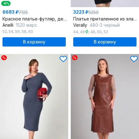
-6%
6683 ₽
3223 ₽
7125
3259
Красное платье-футляр, демисезон, стиль на каждый день
Платье приталенное из эластичного трикотажа
Anelli
1520 марс
Verally
480-2 черный
52
,
54
,
56
,
58
,
60
44
,
46
,
48
,
50
,
52
В корзину
В корзину
%
%