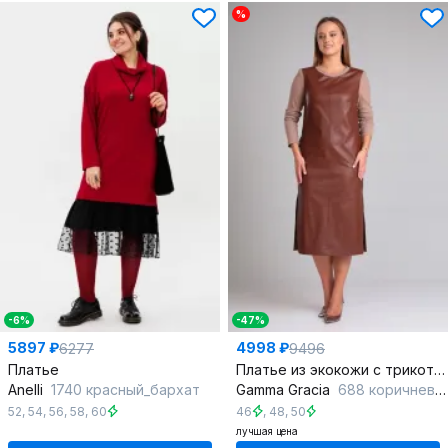
%
-6%
-47%
5897 ₽
4998 ₽
6277
9496
Платье
Платье из экокожи с трикотажными рукавами и разрезами
Anelli
1740 красный_бархат
Gamma Gracia
688 коричневый
52
,
54
,
56
,
58
,
60
46
,
48
,
50
лучшая цена