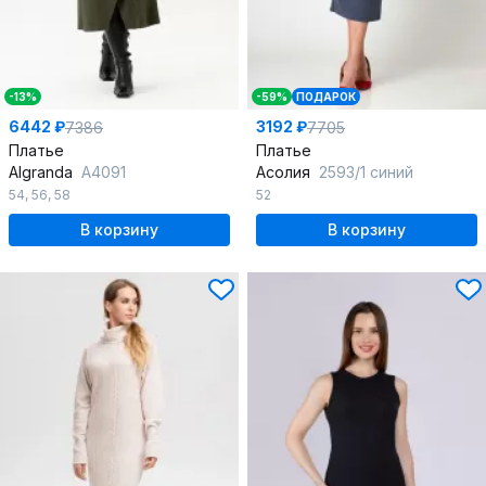
-13%
-59%
ПОДАРОК
6442 ₽
3192 ₽
7386
7705
Платье
Платье
Algranda
А4091
Асолия
2593/1 синий
54
,
56
,
58
52
В корзину
В корзину