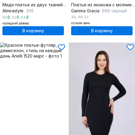
Миди платье из двух тканей с шнуром и карманами
Платье из экокожи с молнией и карманами для каждодневного стиля
Almirastyle
398
Gamma Gracia
688 черный
46
,
48
,
52
50
,
52
,
54
лучшая цена
последний размер
В корзину
В корзину