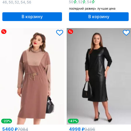
50
,
52
,
54
46
,
50
,
52
,
54
,
56
последний размер
лучшая цена
В корзину
В корзину
%
%
-23%
-47%
5460 ₽
4998 ₽
7084
9496