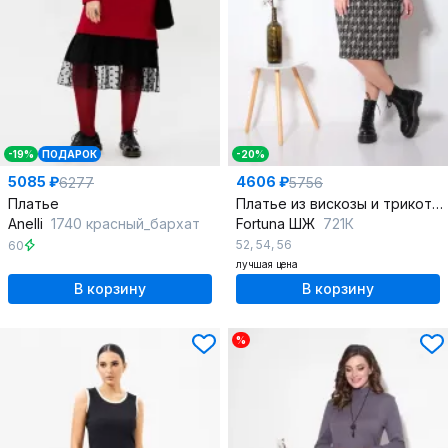
-19%
ПОДАРОК
-20%
5085 ₽
4606 ₽
6277
5756
Платье
Платье из вискозы и трикотажа с кожаным карманом и поясом
Anelli
1740 красный_бархат
Fortuna ШЖ
721К
52
,
54
,
56
60
лучшая цена
В корзину
В корзину
%