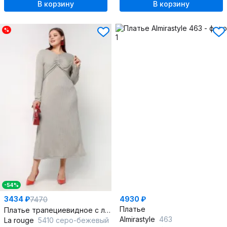
В корзину
В корзину
%
-54%
3434 ₽
4930 ₽
7470
Платье
Платье трапециевидное с люрексом и шнурком
Almirastyle
463
La rouge
5410 серо-бежевый