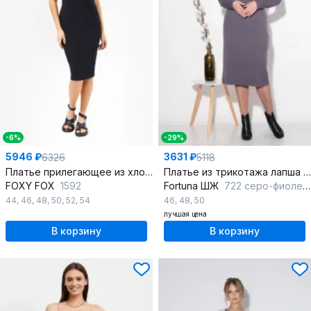
-6%
-29%
5946 ₽
3631 ₽
6326
5118
Платье прилегающее из хлопкового полотна
Платье из трикотажа лапша с нагрудными вытачками и воротником-стойкой
FOXY FOX
1592
Fortuna ШЖ
722 серо-фиолетовый
44
,
46
,
48
,
50
,
52
,
54
46
,
48
,
50
лучшая цена
В корзину
В корзину