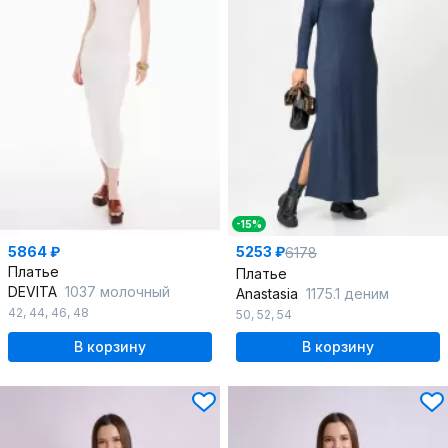
-15%
5864 ₽
5253 ₽
6178
Платье
Платье
DEVITA
1037 молочный
Anastasia
1175.1 деним
42
,
44
,
46
,
48
50
,
52
,
54
В корзину
В корзину