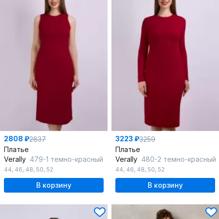
2808 ₽
3223 ₽
2837
3259
Платье
Платье
Verally
479-1 темно-красный
Verally
480-2 темно-красный
44
,
46
,
48
,
50
,
52
44
,
46
,
48
,
50
,
52
В корзину
В корзину