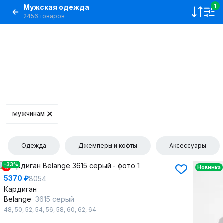
Мужская одежда
1
2456 товаров
Мужчинам
Одежда
Джемперы и кофты
Аксессуары
-33%
%
Новинка
5370 ₽
8054
Кардиган
Belange
3615 серый
48
,
50
,
52
,
54
,
56
,
58
,
60
,
62
,
64