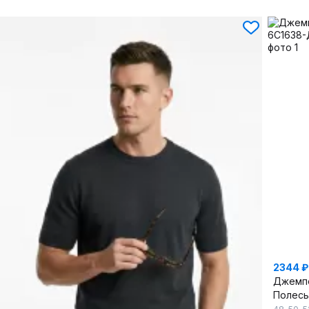
2344 ₽
Джемп
Полес