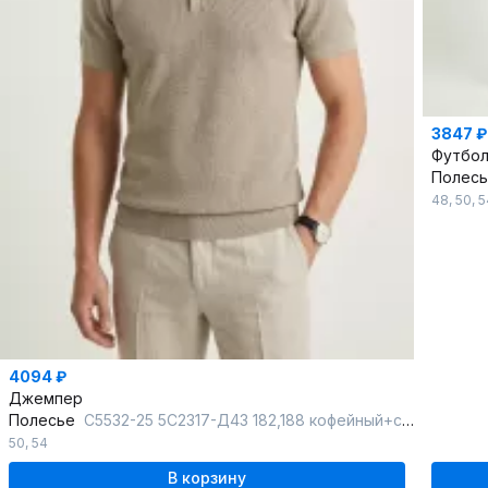
3847 ₽
Футбол
Полес
48
,
50
,
5
4094 ₽
Джемпер
Полесье
С5532-25 5С2317-Д43 182,188 кофейный+суровый
50
,
54
В корзину