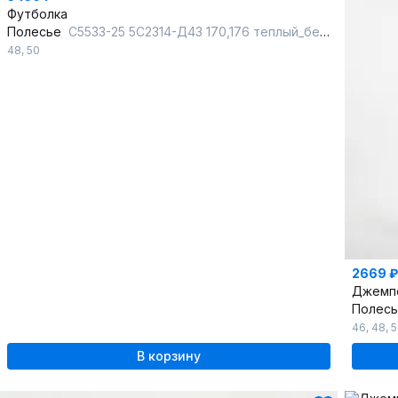
Футболка
Полесье
С5533-25 5С2314-Д43 170,176 теплый_бежевый+суровый
48
,
50
2669 ₽
Джемп
Полес
46
,
48
,
5
В корзину