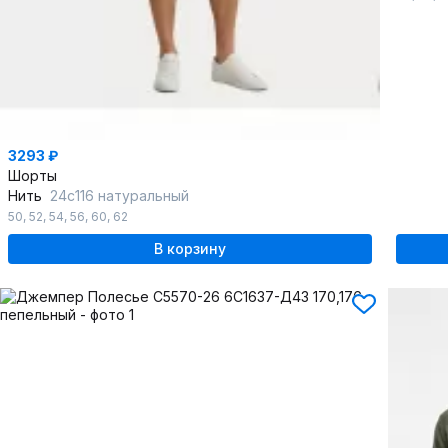
3293 ₽
Шорты
Нить
24с116 натуральный
50
,
52
,
54
,
56
,
60
,
62
В корзину