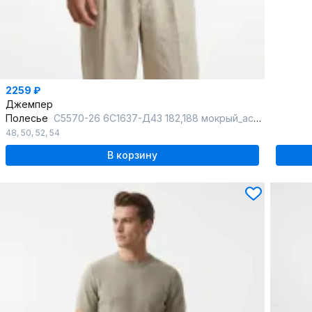
2259 ₽
Джемпер
Полесье
С5570-26 6С1637-Д43 182,188 мокрый_асфальт
48
,
50
,
52
,
54
В корзину