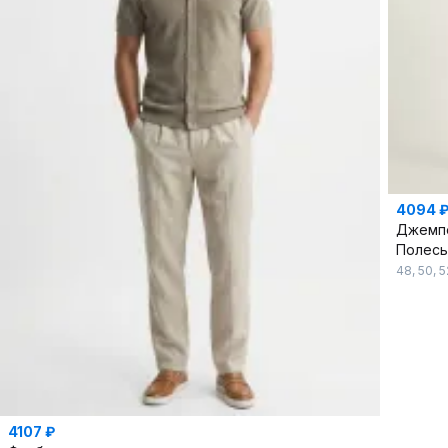
4094 
Джемп
Полес
48
,
50
,
5
4107 ₽