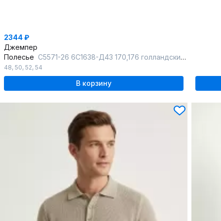
2344 ₽
Джемпер
Полесье
С5571-26 6С1638-Д43 170,176 голландский_синий
48
,
50
,
52
,
54
В корзину