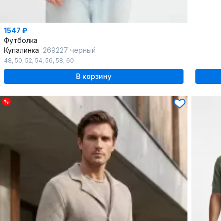
1547 ₽
Футболка
Купалинка
269227 черный
48
,
50
,
52
,
54
,
56
,
58
,
60
В корзину
%