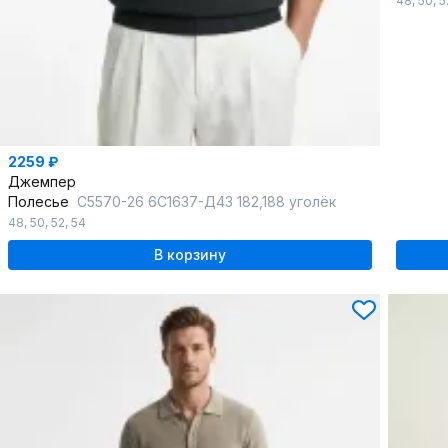
48
,
50
,
5
2259 ₽
Джемпер
Полесье
С5570-26 6С1637-Д43 182,188 уголёк
48
,
50
,
52
,
54
В корзину