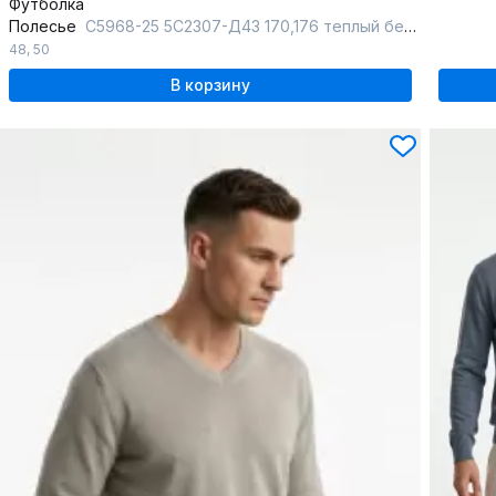
Футболка
Полесье
С5968-25 5С2307-Д43 170,176 теплый бежевый+суровый
48
,
50
В корзину