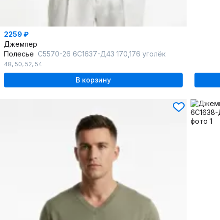
2259 ₽
Джемпер
Полесье
С5570-26 6С1637-Д43 170,176 уголёк
48
,
50
,
52
,
54
В корзину