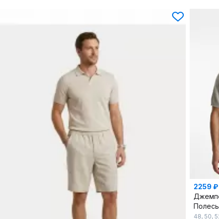
2259 ₽
Джемп
Полес
48
,
50
,
5