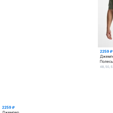
2259 ₽
Джемп
Полес
48
,
50
,
5
2259 ₽
Джемпер