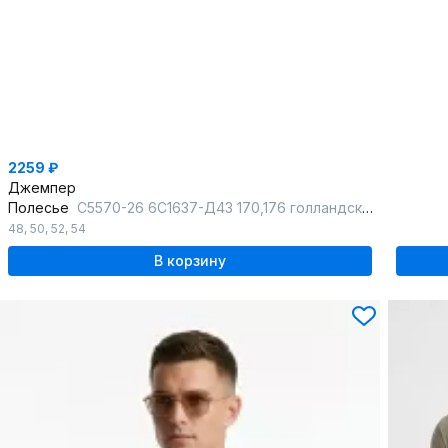
2259 ₽
Джемпер
Полесье
С5570-26 6С1637-Д43 170,176 голландский_синий
48
,
50
,
52
,
54
В корзину