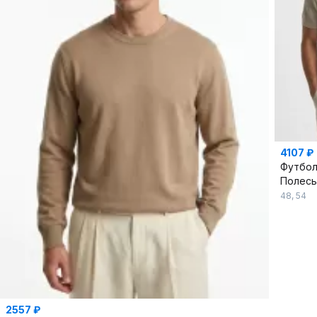
4107 ₽
Футбол
Полес
48
,
54
2557 ₽