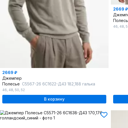
2669 ₽
Джемп
Полес
46
,
48
,
5
2669 ₽
Джемпер
Полесье
С5567-26 6С1622-Д43 182,188 галька
46
,
48
,
50
,
52
В корзину