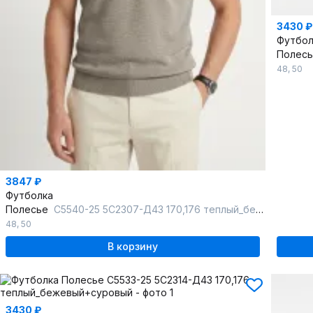
3430 ₽
Футбол
Полес
48
,
50
3847 ₽
Футболка
Полесье
С5540-25 5С2307-Д43 170,176 теплый_бежевый+суровый
48
,
50
В корзину
3430 ₽