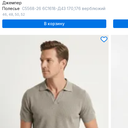
Джемпер
Полесье
С5568-26 6С1618-Д43 170,176 верблюжий
46
,
48
,
50
,
52
В корзину