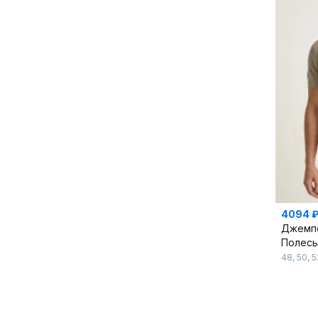
4094 
Джемп
Полес
48
,
50
,
5