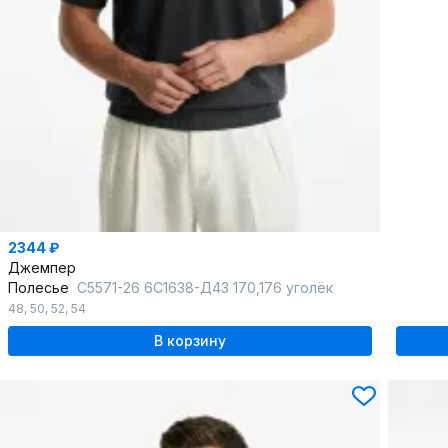
2344 ₽
Джемпер
Полесье
С5571-26 6С1638-Д43 170,176 уголёк
48
,
50
,
52
,
54
В корзину