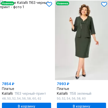
Новинка
Новинка
7854 ₽
7993 ₽
Платье
Платье
KaVaRi
1163 черный-принт
KaVaRi
1158 зеленый
48
,
50
,
52
,
54
,
56
,
58
,
60
,
62
50
,
52
,
54
,
56
,
58
,
60
В корзину
В корзину