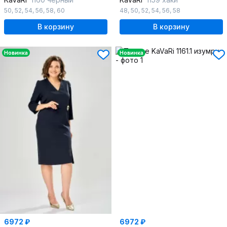
50
,
52
,
54
,
56
,
58
,
60
48
,
50
,
52
,
54
,
56
,
58
В корзину
В корзину
Новинка
Новинка
6972 ₽
6972 ₽