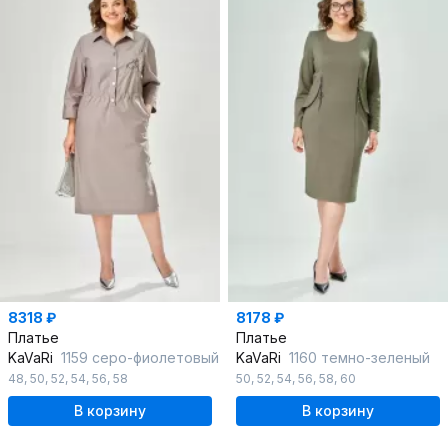
8318 ₽
8178 ₽
Платье
Платье
KaVaRi
1159 серо-фиолетовый
KaVaRi
1160 темно-зеленый
48
,
50
,
52
,
54
,
56
,
58
50
,
52
,
54
,
56
,
58
,
60
В корзину
В корзину