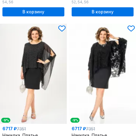
54
,
56
52
,
54
,
56
В корзину
В корзину
-9%
-9%
6717 ₽
6717 ₽
7351
7351
Накидка, Платье
Накидка, Платье