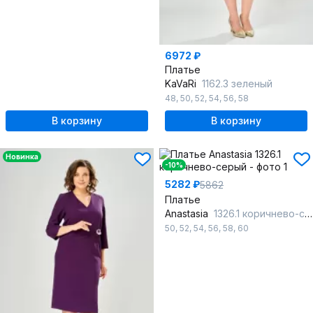
6972 ₽
Платье
KaVaRi
1162.3 зеленый
48
,
50
,
52
,
54
,
56
,
58
В корзину
В корзину
Новинка
-10%
5282 ₽
5862
Платье
Anastasia
1326.1 коричнево-серый
50
,
52
,
54
,
56
,
58
,
60