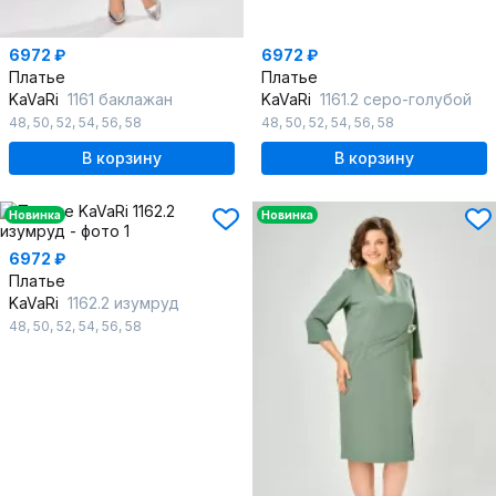
6972 ₽
6972 ₽
Платье
Платье
KaVaRi
1161 баклажан
KaVaRi
1161.2 серо-голубой
48
,
50
,
52
,
54
,
56
,
58
48
,
50
,
52
,
54
,
56
,
58
В корзину
В корзину
Новинка
Новинка
6972 ₽
Платье
KaVaRi
1162.2 изумруд
48
,
50
,
52
,
54
,
56
,
58