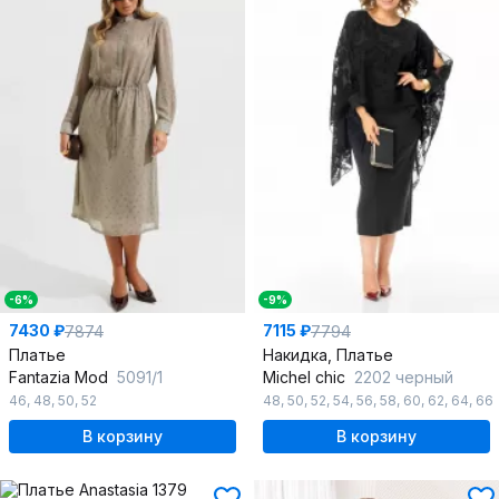
-6%
-9%
7430 ₽
7115 ₽
7874
7794
Платье
Накидка, Платье
Fantazia Mod
5091/1
Michel chic
2202 черный
46
,
48
,
50
,
52
48
,
50
,
52
,
54
,
56
,
58
,
60
,
62
,
64
,
66
В корзину
В корзину