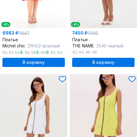
-9%
-6%
6982 ₽
7450 ₽
7647
7930
Платье
Платье
Michel chic
2164/2 красный
THE NAME
2545 черный
42
,
44
,
46
,
48
50
,
52
,
54
,
56
,
58
,
60
,
62
,
64
,
66
В корзину
В корзину