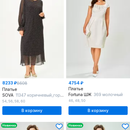
8233 ₽
4754 ₽
8608
Платье
Платье
Fortuna ШЖ
369 молочный
SOVA
11347 коричневый_горох
46
,
48
,
50
54
,
56
,
58
,
60
В корзину
В корзину
Новинка
Новинка