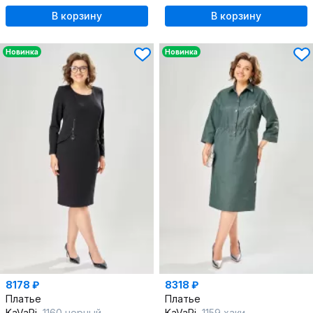
В корзину
В корзину
Новинка
Новинка
8178 ₽
8318 ₽
Платье
Платье
KaVaRi
1160 черный
KaVaRi
1159 хаки