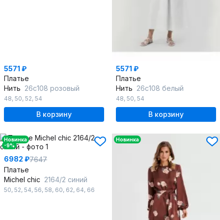
5571 ₽
5571 ₽
Платье
Платье
Нить
26с108 розовый
Нить
26с108 белый
48
,
50
,
52
,
54
48
,
50
,
54
В корзину
В корзину
Новинка
Новинка
-9%
6982 ₽
7647
Платье
Michel chic
2164/2 синий
50
,
52
,
54
,
56
,
58
,
60
,
62
,
64
,
66