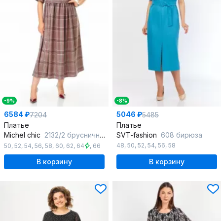
-9%
-8%
6584 ₽
5046 ₽
7204
5485
Платье
Платье
Michel chic
2132/2 брусничный_клетка
SVT-fashion
608 бирюза
48
,
50
,
52
,
54
,
56
,
58
50
,
52
,
54
,
56
,
58
,
60
,
62
,
64
,
66
В корзину
В корзину