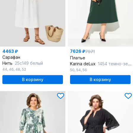
4463 ₽
7626 ₽
7971
Сарафан
Платье
Нить
25с149 белый
Karina deLux
1454 темно-зеленый
44
,
46
,
48
,
52
50
,
54
,
56
В корзину
В корзину