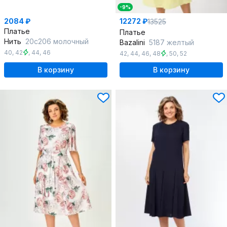
-9%
2084 ₽
12272 ₽
13525
Платье
Платье
Нить
20с206 молочный
Bazalini
5187 желтый
40
,
42
,
44
,
46
42
,
44
,
46
,
48
,
50
,
52
В корзину
В корзину