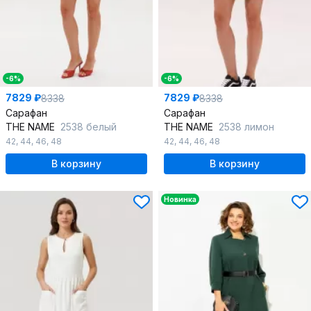
-6%
-6%
7829 ₽
7829 ₽
8338
8338
Сарафан
Сарафан
THE NAME
2538 белый
THE NAME
2538 лимон
42
,
44
,
46
,
48
42
,
44
,
46
,
48
В корзину
В корзину
Новинка