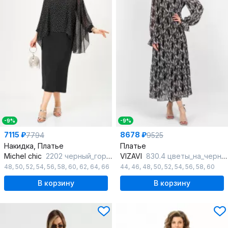
-9%
-9%
7115 ₽
8678 ₽
7794
9525
Накидка, Платье
Платье
Michel chic
2202 черный_горох
VIZAVI
830.4 цветы_на_черном_фоне
48
,
50
,
52
,
54
,
56
,
58
,
60
,
62
,
64
,
66
44
,
46
,
48
,
50
,
52
,
54
,
56
,
58
,
60
В корзину
В корзину