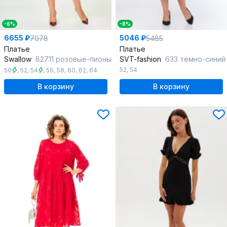
-6%
-8%
6655 ₽
5046 ₽
7078
5485
Платье
Платье
Swallow
827.11 розовые-пионы
SVT-fashion
633 темно-синий
52
,
54
50
,
52
,
54
,
56
,
58
,
60
,
62
,
64
В корзину
В корзину