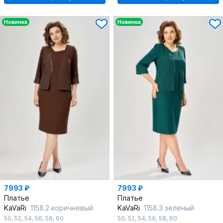
Новинка
Новинка
7993 ₽
7993 ₽
Платье
Платье
KaVaRi
1158.2 коричневый
KaVaRi
1158.3 зеленый
50
,
52
,
54
,
56
,
58
,
60
50
,
52
,
54
,
56
,
58
,
60