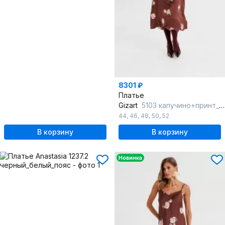
8301 ₽
Платье
Gizart
5103 капучино+принт_цветы
44
,
46
,
48
,
50
,
52
В корзину
В корзину
Новинка