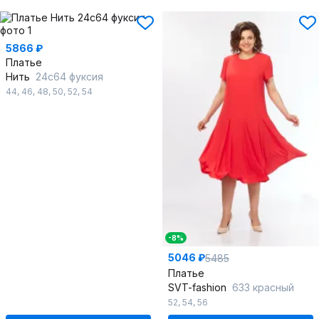
5866 ₽
Платье
Нить
24с64 фуксия
44
,
46
,
48
,
50
,
52
,
54
-8%
5046 ₽
5485
Платье
SVT-fashion
633 красный
52
,
54
,
56