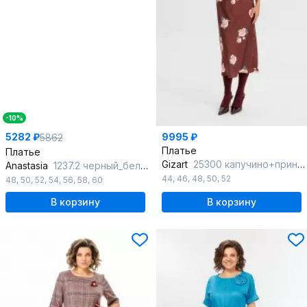
-10%
5282 ₽
9995 ₽
5862
Платье
Платье
Gizart
25300 капучино+принт_цветы
Anastasia
1237.2 черный_белый_пояс
44
,
46
,
48
,
50
,
52
48
,
50
,
52
,
54
,
56
,
58
,
60
В корзину
В корзину