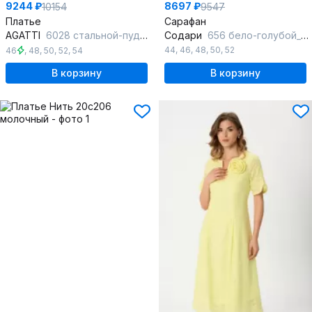
9244 ₽
8697 ₽
10154
9547
Платье
Сарафан
AGATTI
6028 стальной-пудра_принт
Содари
656 бело-голубой_в_полоску
44
,
46
,
48
,
50
,
52
46
,
48
,
50
,
52
,
54
В корзину
В корзину