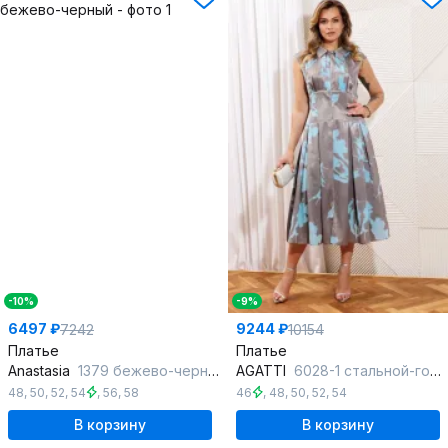
-10%
-9%
6497 ₽
9244 ₽
7242
10154
Платье
Платье
Anastasia
1379 бежево-черный
AGATTI
6028-1 стальной-голубой_принт
48
,
50
,
52
,
54
,
56
,
58
46
,
48
,
50
,
52
,
54
В корзину
В корзину