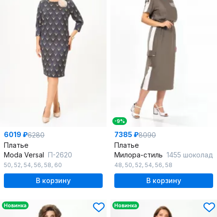
-9%
6019 ₽
7385 ₽
6280
8090
Платье
Платье
Moda Versal
П-2620
Милора-стиль
1455 шоколад
50
,
52
,
54
,
56
,
58
,
60
48
,
50
,
52
,
54
,
56
,
58
В корзину
В корзину
Новинка
Новинка