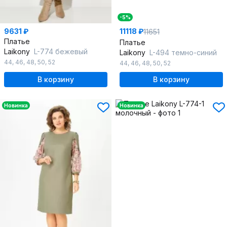
-5%
9631 ₽
11118 ₽
11651
Платье
Платье
Laikony
L-774 бежевый
Laikony
L-494 темно-синий
44
,
46
,
48
,
50
,
52
44
,
46
,
48
,
50
,
52
В корзину
В корзину
Новинка
Новинка