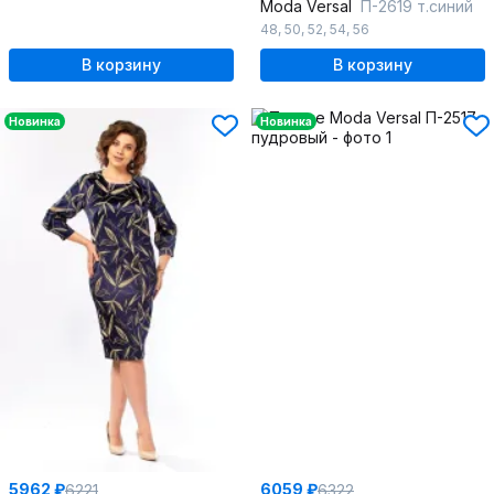
Moda Versal
П-2619 т.синий
48
,
50
,
52
,
54
,
56
В корзину
В корзину
Новинка
Новинка
5962 ₽
6059 ₽
6221
6322