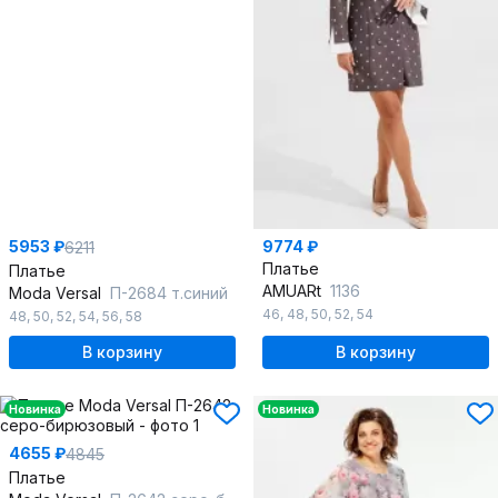
5953 ₽
9774 ₽
6211
Платье
Платье
AMUARt
1136
Moda Versal
П-2684 т.синий
46
,
48
,
50
,
52
,
54
48
,
50
,
52
,
54
,
56
,
58
В корзину
В корзину
Новинка
Новинка
4655 ₽
4845
Платье