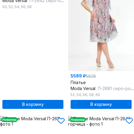
Moda Versal
П-2642 серо-бирюзовый
50
,
52
,
54
,
56
,
58
5589 ₽
5828
Платье
Moda Versal
П-2681 серо-розовый
52
,
54
,
56
,
58
,
60
В корзину
В корзину
Новинка
Новинка