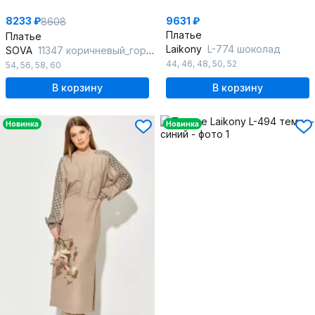
8233 ₽
9631 ₽
8608
Платье
Платье
Laikony
L-774 шоколад
SOVA
11347 коричневый_горох
44
,
46
,
48
,
50
,
52
54
,
56
,
58
,
60
В корзину
В корзину
Новинка
Новинка