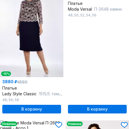
Платье
Moda Versal
П-2648 камни
48
,
50
,
52
,
54
,
56
-15%
3880 ₽
4589
Платье
Lady Style Classic
1515/5 темно-синий_с_ розовым
48
,
56
,
58
В корзину
В корзину
Новинка
Новинка