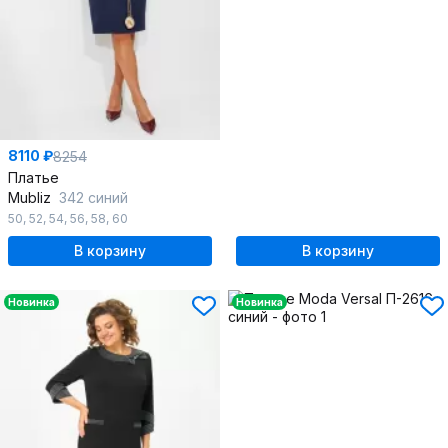
8110 ₽
8254
Платье
Mubliz
342 синий
50
,
52
,
54
,
56
,
58
,
60
В корзину
В корзину
Новинка
Новинка