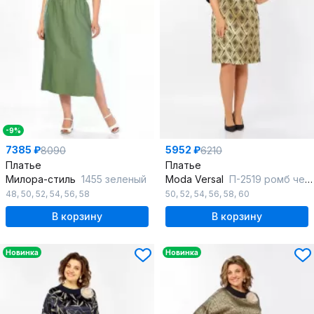
-9%
7385 ₽
5952 ₽
8090
6210
Платье
Платье
Милора-стиль
1455 зеленый
Moda Versal
П-2519 ромб черн+золото
48
,
50
,
52
,
54
,
56
,
58
50
,
52
,
54
,
56
,
58
,
60
В корзину
В корзину
Новинка
Новинка