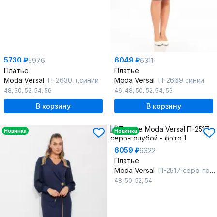
5730 ₽
6049 ₽
5976
6311
Платье
Платье
Moda Versal
П-2630 т.синий
Moda Versal
П-2669 синий
48
,
50
,
52
,
54
,
56
46
,
48
,
50
,
52
,
54
,
56
В корзину
В корзину
Новинка
Новинка
6059 ₽
6322
Платье
Moda Versal
П-2517 серо-голубой
48
,
50
,
52
,
54