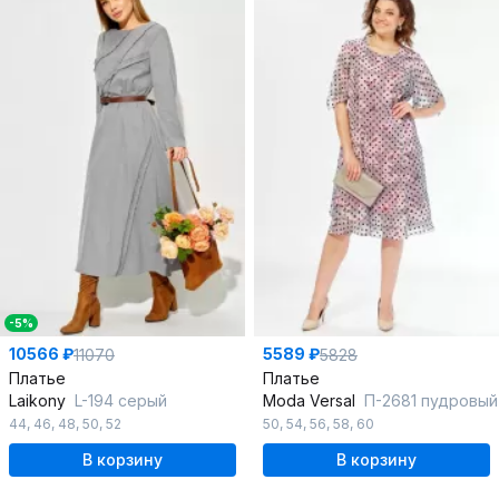
-5%
10566 ₽
5589 ₽
11070
5828
Платье
Платье
Laikony
L-194 серый
Moda Versal
П-2681 пудровый
44
,
46
,
48
,
50
,
52
50
,
54
,
56
,
58
,
60
В корзину
В корзину