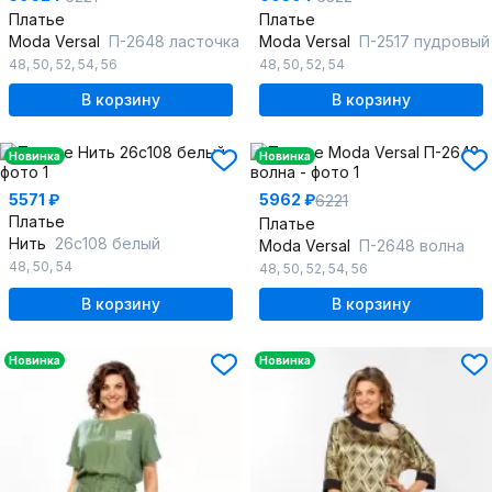
Платье
Платье
Moda Versal
П-2648 ласточка
Moda Versal
П-2517 пудровый
48
,
50
,
52
,
54
,
56
48
,
50
,
52
,
54
В корзину
В корзину
Новинка
Новинка
5571 ₽
5962 ₽
6221
Платье
Платье
Нить
26с108 белый
Moda Versal
П-2648 волна
48
,
50
,
54
48
,
50
,
52
,
54
,
56
В корзину
В корзину
Новинка
Новинка