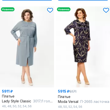
Новинка
Новинка
5911 ₽
5915 ₽
6171
Платье
Платье
Lady Style Classic
3017/1 голубые-тона
Moda Versal
П-2665 ласточка
46
,
48
,
50
,
52
,
54
,
56
48
,
50
,
52
,
54
,
56