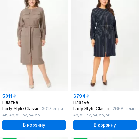
5911 ₽
6794 ₽
Платье
Платье
Lady Style Classic
3017 коричневые-тона
Lady Style Classic
2668 темно-синий
46
,
48
,
50
,
52
,
54
,
56
48
,
50
,
52
,
54
,
56
,
58
В корзину
В корзину