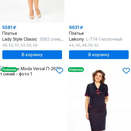
5581 ₽
9631 ₽
Платье
Платье
Lady Style Classic
3062 оливковый
Laikony
L-774-1 молочный
48
,
50
,
52
,
54
,
56
,
58
44
,
46
,
48
,
50
,
52
В корзину
В корзину
Новинка
Новинка