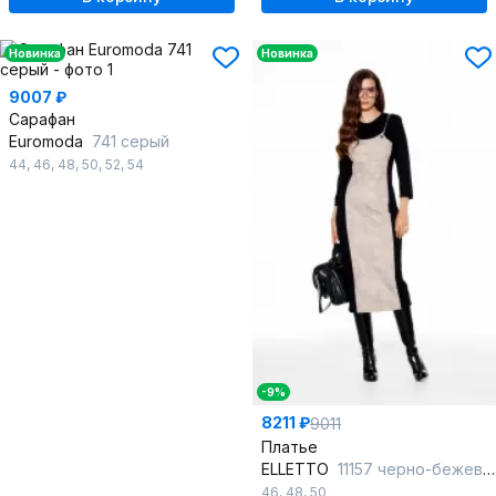
Новинка
Новинка
9007 ₽
Сарафан
Euromoda
741 серый
44
,
46
,
48
,
50
,
52
,
54
-9%
8211 ₽
9011
Платье
ELLETTO
11157 черно-бежевый
46
,
48
,
50