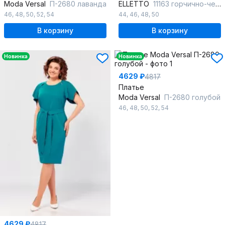
Moda Versal
П-2680 лаванда
ELLETTO
11163 горчично-черный
46
,
48
,
50
,
52
,
54
44
,
46
,
48
,
50
В корзину
В корзину
Новинка
Новинка
4629 ₽
4817
Платье
Moda Versal
П-2680 голубой
46
,
48
,
50
,
52
,
54
4629 ₽
4817