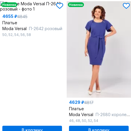
Новинка
Новинка
4655 ₽
4845
Платье
Moda Versal
П-2642 розовый
50
,
52
,
54
,
56
,
58
4629 ₽
4817
Платье
Moda Versal
П-2680 королевско синий
46
,
48
,
50
,
52
,
54
В корзину
В корзину