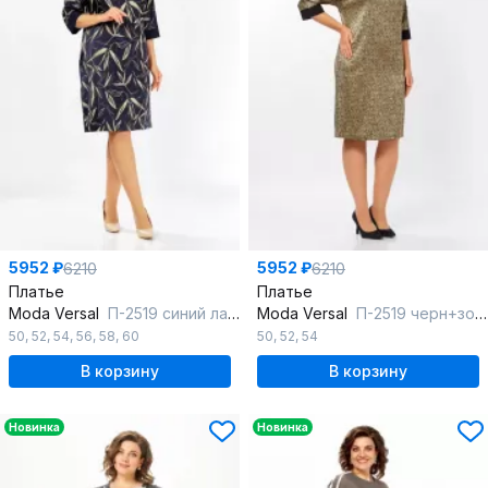
5952 ₽
5952 ₽
6210
6210
Платье
Платье
Moda Versal
П-2519 синий ласточка
Moda Versal
П-2519 черн+золото
50
,
52
,
54
,
56
,
58
,
60
50
,
52
,
54
В корзину
В корзину
Новинка
Новинка