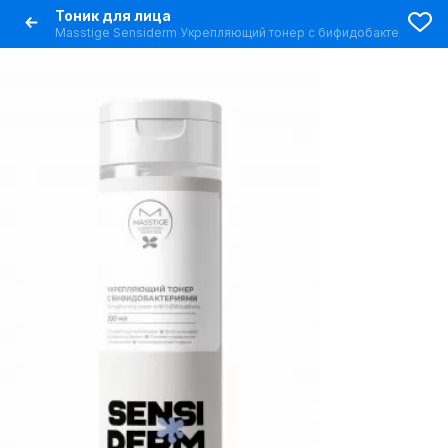
Тоник для лица
Masstige Sensiderm Укрепляющий тонер с бифидобактериями