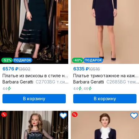
-52%
ПОДАРОК
-40%
ПОДАРОК
6576 ₽
6335 ₽
13602
10516
Платье из вискозы в стиле нарядный
Платье трикотажное на каждый день, синий
Barbara Geratti
С2703BG т.синий
Barbara Geratti
С2685BG темно-синий
44
44
,
46
В корзину
В корзину
%
%