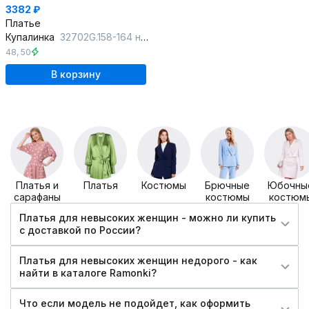
3382 ₽
Платье
Купалинка
32702G.158-164 набивка
48
,
50
В корзину
Платья и
Платья
Костюмы
Брючные
Юбочны
сарафаны
костюмы
костюм
Платья для невысоких женщин - можно ли купить
c доставкой по России?
Платья для невысоких женщин недорого - как
найти в каталоге Ramonki?
Что если модель не подойдет, как оформить