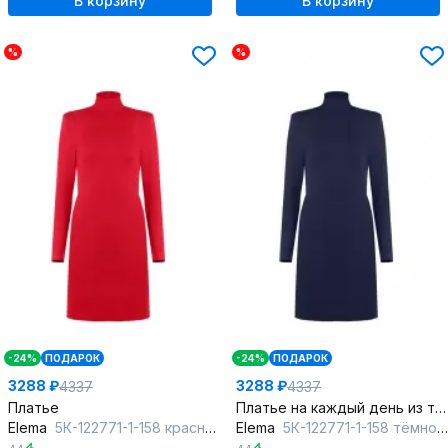
В корзину
В корзину
%
%
-24%
ПОДАРОК
-24%
ПОДАРОК
3288 ₽
3288 ₽
4337
4337
Платье
Платье на каждый день из текстиля с коротким рукавом
Elema
5К-122771-1-158 красный
Elema
5К-122771-1-158 тёмно-синий