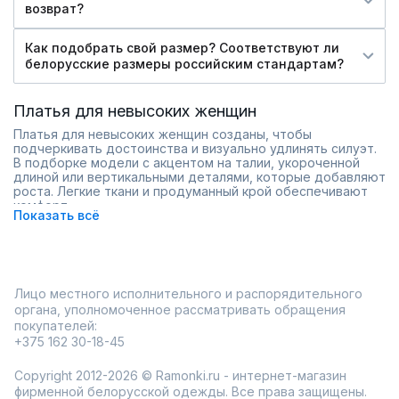
возврат?
Как подобрать свой размер? Соответствуют ли
белорусские размеры российским стандартам?
Платья для невысоких женщин
Платья для невысоких женщин созданы, чтобы
подчеркивать достоинства и визуально удлинять силуэт.
В подборке модели с акцентом на талии, укороченной
длиной или вертикальными деталями, которые добавляют
роста. Легкие ткани и продуманный крой обеспечивают
комфорт.
Показать всё
Платье А-силуэта подойдет для прогулок, а приталенное
миди – для особых случаев. Ассортимент включает
разные размеры и стили, от casual до вечерних.
Доставка по России с примеркой дома.
Скидки на розницу и опт для экономии.
Лицо местного исполнительного и распорядительного
Мобильное приложение для удобного выбора.
органа, уполномоченное рассматривать обращения
Найдите платье, которое идеально сядет и добавит
покупателей:
уверенности в каждом шаге.
+375 162 30-18-45
Copyright 2012-2026 © Ramonki.ru - интернет-магазин
фирменной белорусской одежды. Все права защищены.