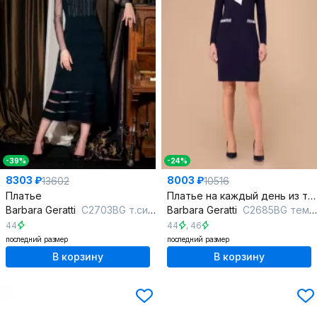
-39%
-24%
8303 ₽
8003 ₽
13602
10516
Платье
Платье на каждый день из трикотажа с синим цветом
Barbara Geratti
С2703BG т.синий
Barbara Geratti
С2685BG темно-синий
44
44
,
46
последний размер
последний размер
В корзину
В корзину