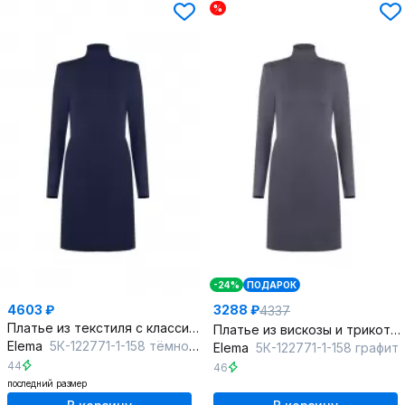
%
-24%
ПОДАРОК
4603 ₽
3288 ₽
4337
Платье из текстиля с классическим стилем для повседневных образов
Платье из вискозы и трикотажа для повседневного образа
Elema
5К-122771-1-158 тёмно-синий
Elema
5К-122771-1-158 графит
44
46
последний размер