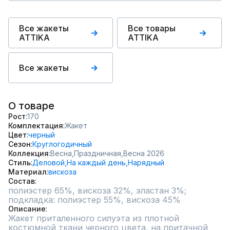
Все жакеты
Все товары
ATTIKA
ATTIKA
Все жакеты
О товаре
Рост
170
Комплектация
Жакет
Цвет
черный
Сезон
Круглогодичный
Коллекция
Весна,
Праздничная,
Весна 2026
Стиль
Деловой,
На каждый день,
Нарядный
Материал
вискоза
Состав
полиэстер 65%, вискоза 32%, эластан 3%; 
подкладка: полиэстер 55%, вискоза 45%
Описание
Жакет приталенного силуэта из плотной 
костюмной ткани черного цвета, на притачной 