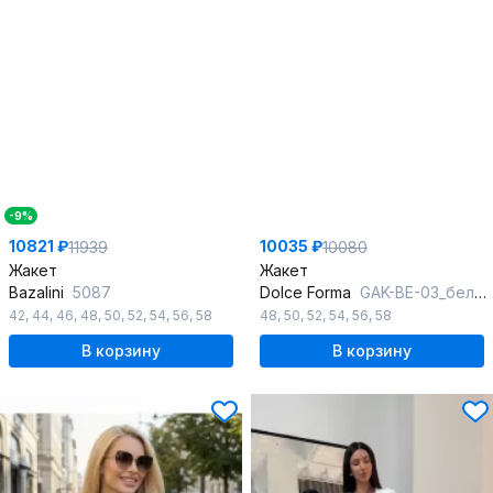
-9%
10821 ₽
10035 ₽
11939
10080
Жакет
Жакет
Bazalini
5087
Dolce Forma
GAK-BE-03_белый
42
,
44
,
46
,
48
,
50
,
52
,
54
,
56
,
58
48
,
50
,
52
,
54
,
56
,
58
В корзину
В корзину