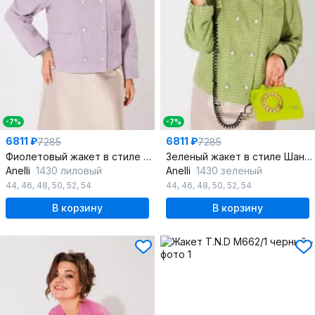
-7%
-7%
6811 ₽
6811 ₽
7285
7285
Фиолетовый жакет в стиле Шанель из текстиля
Зеленый жакет в стиле Шанель из текстиля
Anelli
1430 лиловый
Anelli
1430 зеленый
44
,
46
,
48
,
50
,
52
,
54
44
,
46
,
48
,
50
,
52
,
54
В корзину
В корзину