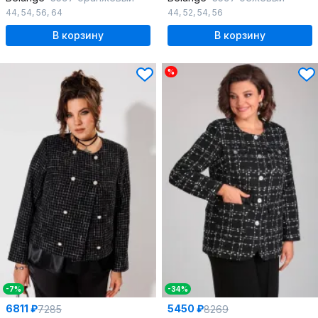
44
,
54
,
56
,
64
44
,
52
,
54
,
56
В корзину
В корзину
%
-7%
-34%
6811 ₽
5450 ₽
7285
8269