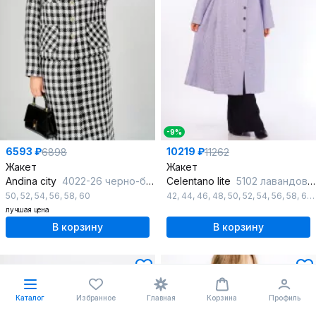
-9%
6593 ₽
10219 ₽
6898
11262
Жакет
Жакет
Andina city
4022-26 черно-белый
Celentano lite
5102 лавандовый
50
,
52
,
54
,
56
,
58
,
60
42
,
44
,
46
,
48
,
50
,
52
,
54
,
56
,
58
,
60
лучшая цена
В корзину
В корзину
Каталог
Избранное
Главная
Корзина
Профиль