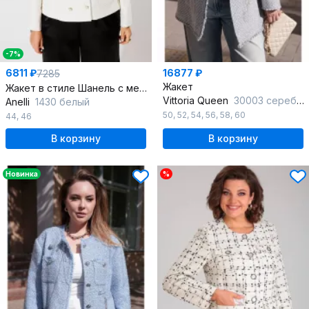
-7%
6811 ₽
16877 ₽
7285
Жакет
Жакет в стиле Шанель с мерцающей тканью и пуговицами
Vittoria Queen
30003 серебристо-серый
Anelli
1430 белый
50
,
52
,
54
,
56
,
58
,
60
44
,
46
В корзину
В корзину
Новинка
%