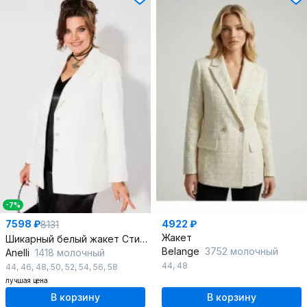
-7%
7598 ₽
4922 ₽
8131
Жакет
Шикарный белый жакет Стиль Шанель с пуговицами
Belange
3752 молочный
Anelli
1418 молочный
44
,
48
44
,
46
,
48
,
50
,
52
,
54
,
56
,
58
лучшая цена
В корзину
В корзину