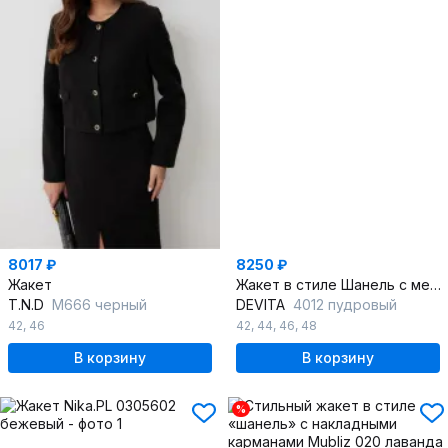
8017 ₽
8250 ₽
Жакет
Жакет в стиле Шанель с металлическими пуговицами
T.N.D
М666 черный
DEVITA
4012 пудровый
42
,
46
42
,
44
,
46
,
48
В корзину
В корзину
%