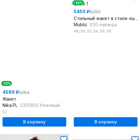
-34%
5450 ₽
8269
Стильный жакет в стиле «шанель» с накладными карманами
Mubliz
020 лаванда
48
,
50
,
52
,
54
,
56
,
58
-13%
4589 ₽
5264
Жакет
Nika.PL
0305602 бежевый
52
В корзину
В корзину