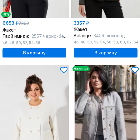
-9%
6653 ₽
3357 ₽
7302
Жакет
Жакет
Belange
3409 шоколад
Твой имидж
2557 черно-белый
46
,
48
,
50
,
52
,
54
,
56
,
58
,
60
,
62
,
64
46
,
48
,
50
,
52
,
54
,
56
В корзину
В корзину
Новинка