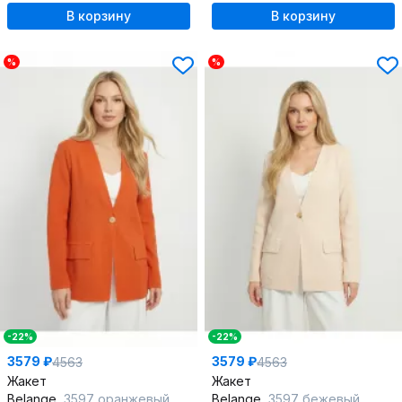
В корзину
В корзину
%
%
-22%
-22%
3579 ₽
3579 ₽
4563
4563
Жакет
Жакет
Belange
3597 оранжевый
Belange
3597 бежевый