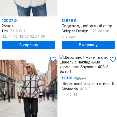
12027 ₽
12979 ₽
Жакет
Пиджак однобортный оверсайз из текстиля и шерсти
Urs
23-239-1
Skipper Design
325 белый
42
,
44
,
46
,
48
,
50
,
52
,
54
,
56
one size
В корзину
В корзину
12010 ₽
12054
Шерстяной жакет в стиле Шанель с накладными карманами
Shymoda
408-3
44
,
46
,
48