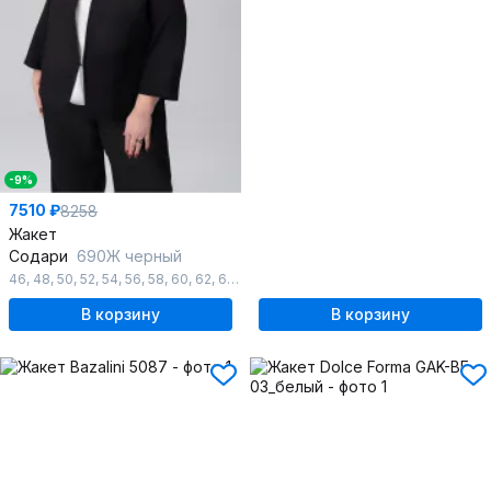
-9%
7510 ₽
8258
Жакет
Содари
690Ж черный
46
,
48
,
50
,
52
,
54
,
56
,
58
,
60
,
62
,
64
,
66
В корзину
В корзину