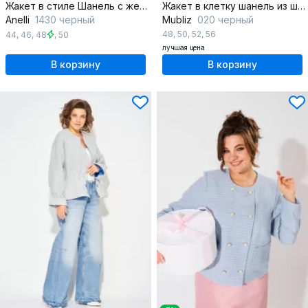
Жакет в стиле Шанель с жемчужными пуговицами
Жакет в клетку шанель из шерсти и вискозы
Anelli
1430 черный
Mubliz
020 черный
48
,
50
,
52
,
56
44
,
46
,
48
,
50
лучшая цена
В корзину
В корзину