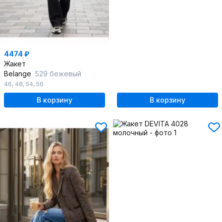
4474 ₽
Жакет
Belange
529 бежевый
46
,
48
,
54
,
56
В корзину
В корзину