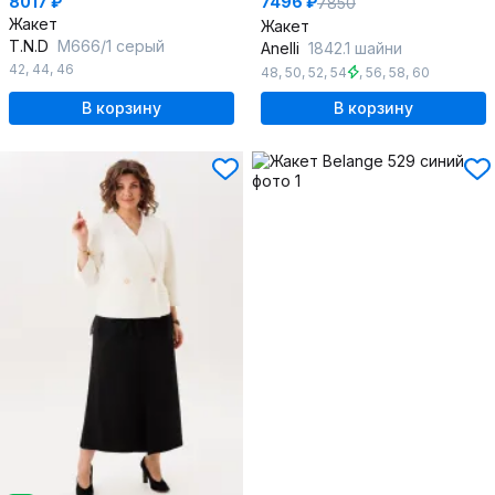
8017 ₽
7496 ₽
7850
Жакет
Жакет
T.N.D
М666/1 серый
Anelli
1842.1 шайни
42
,
44
,
46
48
,
50
,
52
,
54
,
56
,
58
,
60
В корзину
В корзину