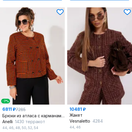
-7%
6811 ₽
10481 ₽
7285
Жакет
Брюки из атласа с карманами и резинкой, классика стиля
Vesnaletto
4284
Anelli
1430 терракот
44
,
46
44
,
46
,
48
,
50
,
52
,
54