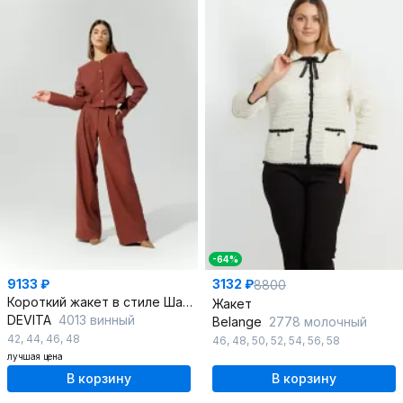
-64%
9133 ₽
3132 ₽
8800
Короткий жакет в стиле Шанель из текстиля для делового образа
Жакет
DEVITA
4013 винный
Belange
2778 молочный
42
,
44
,
46
,
48
46
,
48
,
50
,
52
,
54
,
56
,
58
лучшая цена
В корзину
В корзину