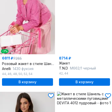
-7%
6811 ₽
8714 ₽
7285
Жакет
Розовый жакет в стиле Шанель с классическим принтом
T.N.D
М662/1 черный
Anelli
1430 фуксия
42
,
44
44
,
46
,
48
,
50
,
52
,
54
В корзину
В корзину