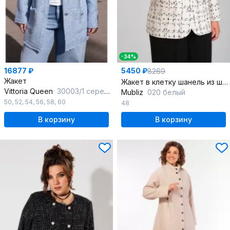
-34%
16877 ₽
5450 ₽
8269
Жакет
Жакет в клетку шанель из шерсти и вискозы, белый
Vittoria Queen
30003/1 серебристо-голубой
Mubliz
020 белый
50
,
52
,
54
,
56
,
58
,
60
48
В корзину
В корзину