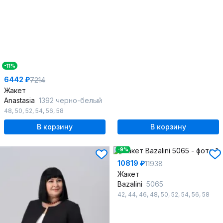
-11%
6442 ₽
7214
Жакет
Anastasia
1392 черно-белый
48
,
50
,
52
,
54
,
56
,
58
В корзину
В корзину
-9%
10819 ₽
11938
Жакет
Bazalini
5065
42
,
44
,
46
,
48
,
50
,
52
,
54
,
56
,
58