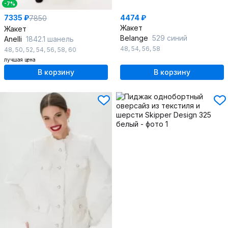
-7%
7335 ₽
4474 ₽
7850
Жакет
Жакет
Belange
529 синий
Anelli
1842.1 шанель
48
,
54
,
56
,
58
48
,
50
,
52
,
54
,
56
,
58
,
60
лучшая цена
В корзину
В корзину