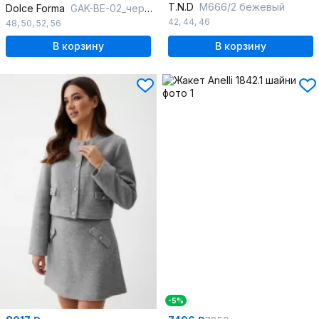
T.N.D
М666/2 бежевый
Dolce Forma
GAK-BE-02_черный
42
,
44
,
46
48
,
50
,
52
,
56
В корзину
В корзину
-5%