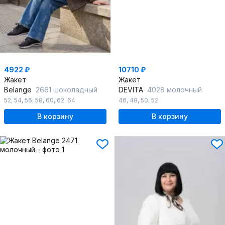
4922 ₽
10710 ₽
Жакет
Жакет
Belange
2661 шоколадный
DEVITA
4028 молочный
52
,
54
,
56
,
58
,
60
,
62
,
64
46
,
48
,
50
,
52
В корзину
В корзину