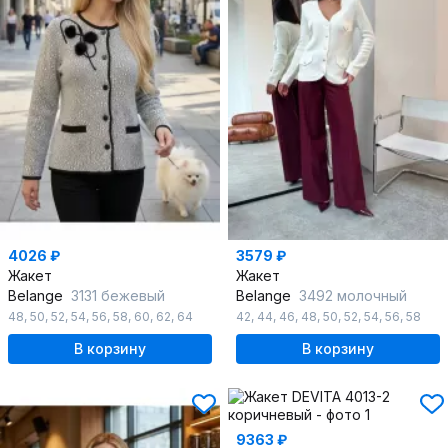
4026 ₽
3579 ₽
Жакет
Жакет
Belange
3131 бежевый
Belange
3492 молочный
48
,
50
,
52
,
54
,
56
,
58
,
60
,
62
,
64
42
,
44
,
46
,
48
,
50
,
52
,
54
,
56
,
58
В корзину
В корзину
9363 ₽