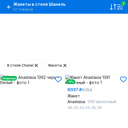
Жакеты в стиле Шанель
2
67 товаров
В стиле Chanel
Жакеты
Новинка
-11%
6037 ₽
6754
Жакет
Anastasia
1391 молочный
48
,
50
,
52
,
54
,
56
,
58