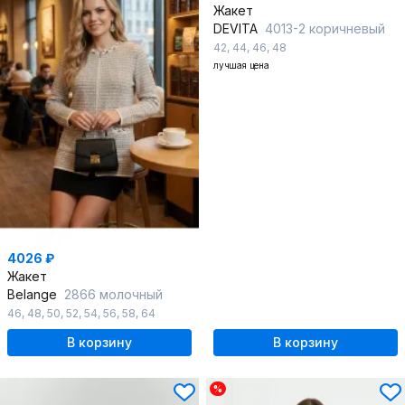
Жакет
DEVITA
4013-2 коричневый
42
,
44
,
46
,
48
лучшая цена
4026 ₽
Жакет
Belange
2866 молочный
46
,
48
,
50
,
52
,
54
,
56
,
58
,
64
В корзину
В корзину
%