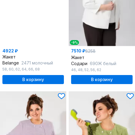
-9%
4922 ₽
7510 ₽
8258
Жакет
Жакет
Belange
2471 молочный
Содари
690Ж белый
58
,
60
,
62
,
64
,
66
,
68
46
,
48
,
52
,
56
,
62
В корзину
В корзину