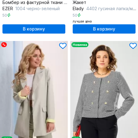
Бомбер из фактурной ткани с узором гусиной лапки
Жакет
EZER
1004 черно-зеленый
Elady
4402 гусиная лапка/мультиколор
50
50
лучшая цена
В корзину
В корзину
%
Новинка