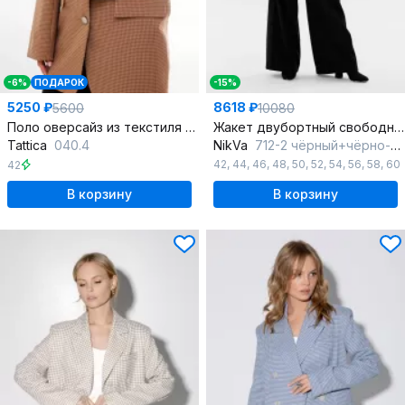
-6%
ПОДАРОК
-15%
5250 ₽
8618 ₽
5600
10080
Поло оверсайз из текстиля с воротником и стильным кроем
Жакет двубортный свободного объема из текстиля
Tattica
040.4
NikVa
712-2 чёрный+чёрно-белая_ гусиная_лапка
42
,
44
,
46
,
48
,
50
,
52
,
54
,
56
,
58
,
60
42
В корзину
В корзину