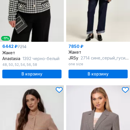
-11%
6442 ₽
7850 ₽
7214
Жакет
Жакет
JRSy
2714 сине_серый_гусиная_лапка
Anastasia
1392 черно-белый
one size
48
,
50
,
52
,
54
,
56
,
58
В корзину
В корзину