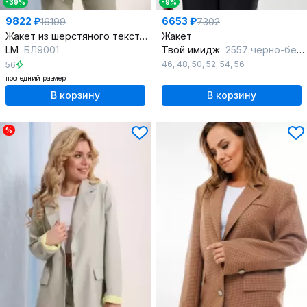
-39%
-9%
9822 ₽
6653 ₽
16199
7302
Жакет из шерстяного текстиля с принтом гусиной лапки
Жакет
LM
БЛ9001
Твой имидж
2557 черно-белый
46
,
48
,
50
,
52
,
54
,
56
56
последний размер
В корзину
В корзину
%