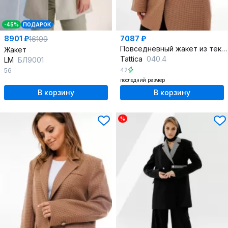
-45%
ПОДАРОК
8901 ₽
7087 ₽
16199
Повседневный жакет из текстиля с бежевой гусиной лапкой
Жакет
Tattica
040.4
LM
БЛ9001
42
56
последний размер
В корзину
В корзину
%