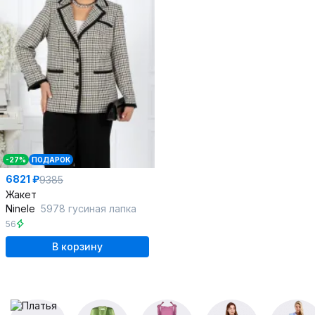
-27%
ПОДАРОК
6821 ₽
9385
Жакет
Ninele
5978 гусиная лапка
56
В корзину