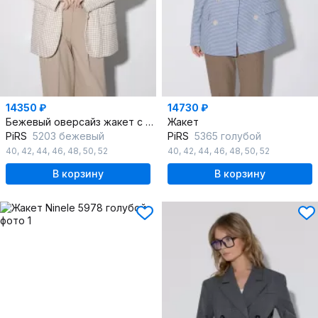
14350 ₽
14730 ₽
Бежевый оверсайз жакет с рисунком «гусиная лапка»
Жакет
PiRS
5203 бежевый
PiRS
5365 голубой
40
,
42
,
44
,
46
,
48
,
50
,
52
40
,
42
,
44
,
46
,
48
,
50
,
52
В корзину
В корзину