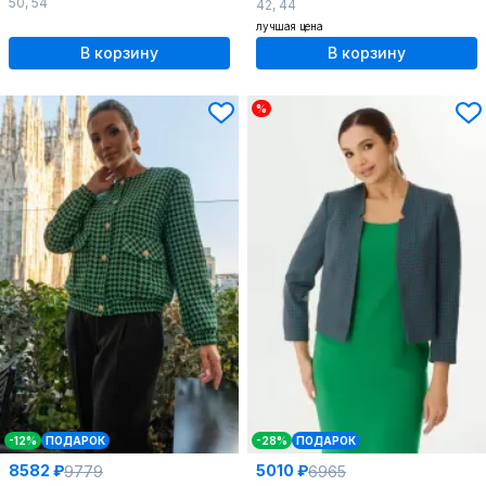
50
,
54
42
,
44
лучшая цена
В корзину
В корзину
%
-12%
ПОДАРОК
-28%
ПОДАРОК
8582 ₽
5010 ₽
9779
6965