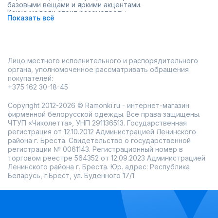
базовыми вещами и яркими акцентами.
Какие модели стоит рассмотреть:
Показать всё
Классический приталенный крой – элегантный вариант
для офиса и деловых встреч.
Оверсайз – расслабленный стиль, который гармонично
смотрится как с джинсами, так и с юбками.
Укороченные жакеты – подчёркивают талию и
Лицо местного исполнительного и распорядительного
добавляют лёгкости образу.
органа, уполномоченное рассматривать обращения
Двубортные модели – создают строгий, но
покупателей:
женственный силуэт.
+375 162 30-18-45
Чёрно-белая расцветка остаётся фаворитом, но есть и
оригинальные цветовые решения, которые помогают по-
Copyright 2012-2026 © Ramonki.ru - интернет-магазин
новому раскрыть этот классический узор. В интернет-
магазине Ramonki собраны жакеты с гусиной лапкой на
фирменной белорусской одежды. Все права защищены.
любой вкус – из качественных материалов, с удобными
ЧТУП «Чиколетта», УНП 291136513. Государственная
фасонами и разными размерными вариантами. Удобная
регистрация от 12.10.2012 Администрацией Ленинского
примерка перед покупкой и быстрая доставка делают
района г. Бреста. Свидетельство о государственной
процесс выбора приятным и комфортным.
регистрации № 0061143. Регистрационный номер в
торговом реестре 564352 от 12.09.2023 Администрацией
Ленинского района г. Бреста. Юр. адрес: Республика
Беларусь, г.Брест, ул. Буденного 17/1.