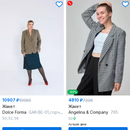
%
-33%
10907 ₽
4810 ₽
10960
7206
Жакет
Жакет
Dolce Forma
GAK-BE-01_горчица-хвоя
Angelina & Сompany
765
50
,
52
,
58
50
лучшая цена