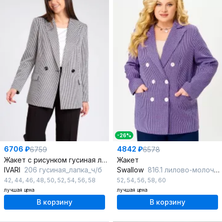
-26%
6706 ₽
4842 ₽
6759
6578
Жакет с рисунком гусиная лапка и лацканами
Жакет
IVARI
206 гусиная_лапка_ч/б
Swallow
816.1 лилово-молочная_мелкая_гусиная_лапка
42
,
44
,
46
,
48
,
50
,
52
,
54
,
56
,
58
52
,
54
,
56
,
58
,
60
лучшая цена
лучшая цена
В корзину
В корзину