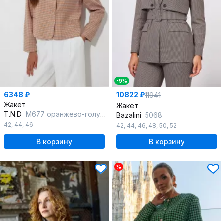
-9%
6348 ₽
10822 ₽
11941
Жакет
Жакет
T.N.D
М677 оранжево-голубой
Bazalini
5068
42
,
44
,
46
42
,
44
,
46
,
48
,
50
,
52
В корзину
В корзину
%