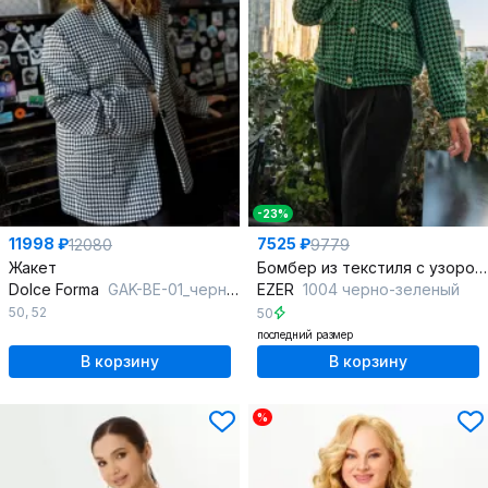
-23%
11998 ₽
7525 ₽
12080
9779
Жакет
Бомбер из текстиля с узором гусиной лапки и спущенной линией плеча
Dolce Forma
GAK-BE-01_черно-белый
EZER
1004 черно-зеленый
50
,
52
50
последний размер
В корзину
В корзину
%