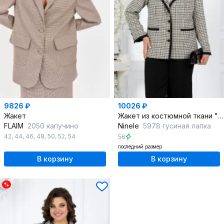
9826 ₽
10026 ₽
Жакет
Жакет из костюмной ткани "гусиная лапка"
FLAIM
2050 капучино
Ninele
5978 гусиная лапка
42
,
44
,
46
,
48
,
50
,
52
,
54
56
последний размер
В корзину
В корзину
%