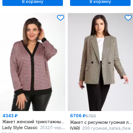
В корзину
В корзину
4343 ₽
6706 ₽
6759
Жакет женский трикотажный из гусиной лапки на каждый день
Жакет с рисунком гусиная лапка и талиевыми рельефами
Lady Style Classic
2532/1 черный_розовый
IVARI
206 гусиная_лапка_беж