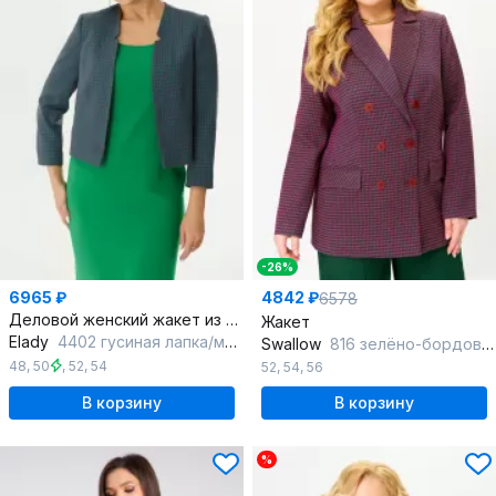
-26%
6965 ₽
4842 ₽
6578
Деловой женский жакет из текстиля с лацканами
Жакет
Elady
4402 гусиная лапка/мультиколор
Swallow
816 зелёно-бордовая_мелкая_гусиная_лапка
48
,
50
,
52
,
54
52
,
54
,
56
В корзину
В корзину
%