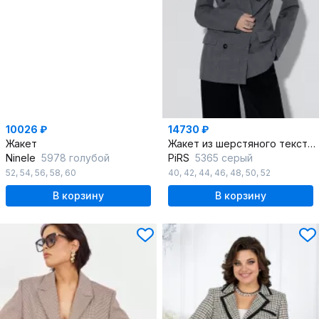
10026 ₽
14730 ₽
Жакет
Жакет из шерстяного текстиля в гусиную лапку
Ninele
5978 голубой
PiRS
5365 серый
52
,
54
,
56
,
58
,
60
40
,
42
,
44
,
46
,
48
,
50
,
52
В корзину
В корзину