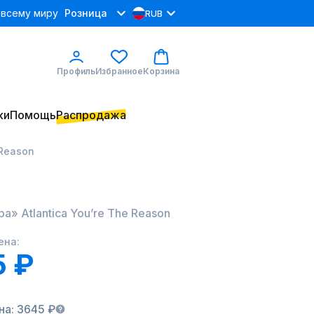
 всему миру
Розница
RUB
Профиль
Избранное
Корзина
ки
Помощь
Распродажа
 Reason
ра» Atlantica You’re The Reason
ена:
5 ₽
на: 3645 ₽