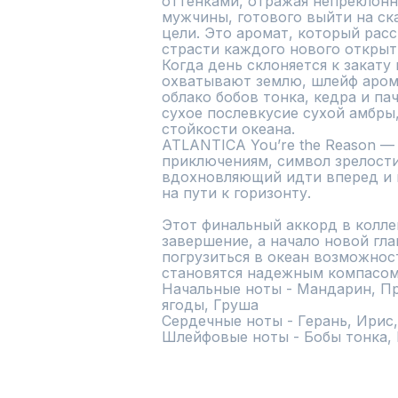
оттенками, отражая непреклонн
мужчины, готового выйти на ск
цели. Это аромат, который расс
страсти каждого нового открыти
Когда день склоняется к закату
охватывают землю, шлейф арома
облако бобов тонка, кедра и пач
сухое послевкусие сухой амбры
стойкости океана.

ATLANTICA You’re the Reason — 
приключениям, символ зрелости
вдохновляющий идти вперед и 
на пути к горизонту.

Этот финальный аккорд в колле
завершение, а начало новой гла
погрузиться в океан возможност
становятся надежным компасом 
Начальные ноты - Мандарин, П
ягоды, Груша

Сердечные ноты - Герань, Ирис,
Шлейфовые ноты - Бобы тонка, 