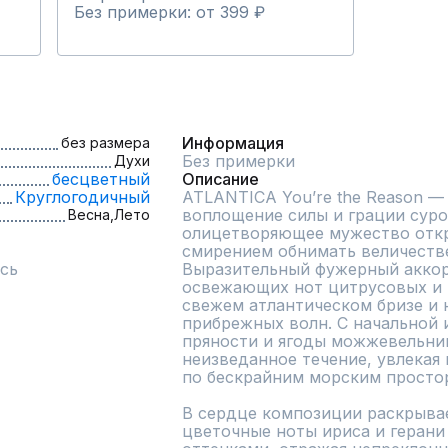
Без примерки: от 399 ₽
Информация
без размера
Без примерки
Духи
бесцветный
Описание
Круглогодичный
ATLANTICA You’re the Reason — 
воплощение силы и грации суро
Весна,
Лето
олицетворяющее мужество откр
смирением обнимать величестве
сь
Выразительный фужерный аккорд
освежающих нот цитрусовых и п
свежем атлантическом бризе и 
прибрежных волн. С начальной 
пряности и ягоды можжевельника
неизведанное течение, увлекая 
по бескрайним морским простор
В сердце композиции раскрывает
цветочные ноты ириса и герани