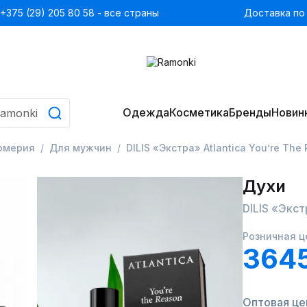
+375 (29) 205 80 58 - все страны
Доставка по
Одежда
Косметика
Бренды
Новин
юмерия
Для мужчин
DILIS «Экстра» Atlantica You’re The
Духи
DILIS «Экст
Розничная ц
364
Оптовая це