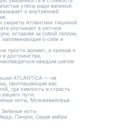
ую уверенность и стойкость 
алистые утёсы ради великой 
казывает о внутренней 
я.

 и секреты Атлантики тишиной 
та укутывает в уютное 
ули, оставляя за собой тёплое, 
, напоминающее о силе и 
не просто аромат, а призыв к 
 и достоинства, 
наслаждаться каждым шагом 
кции ATLANTICA — не 
вы, приглашающая вас 
ей, где смелость и страсть 
вашего пути.

ряные ноты, Можжевеловые 
 Зеленые ноты

Кедр, Пачули, Серая амбра