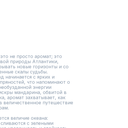
это не просто аромат; это 
вой природы Атлантики, 
ывать новые горизонты и со 
нные скалы судьбы. 
 начинается с ярких и 
ряностей, что напоминают о 
необузданной энергии 
искры мандарина, обвитой в 
, аромат захватывает, как 
в величественное путешествие 
ам.

ся величие океана: 
 сливаются с зелеными 