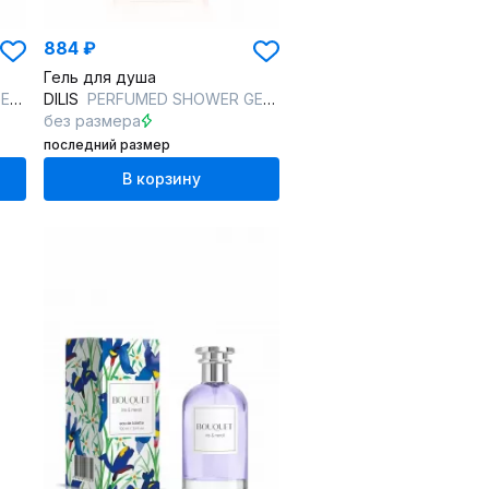
884 ₽
Гель для душа
CH
DILIS
PERFUMED SHOWER GEL #3 CEDAR/FIG
без размера
последний размер
В корзину