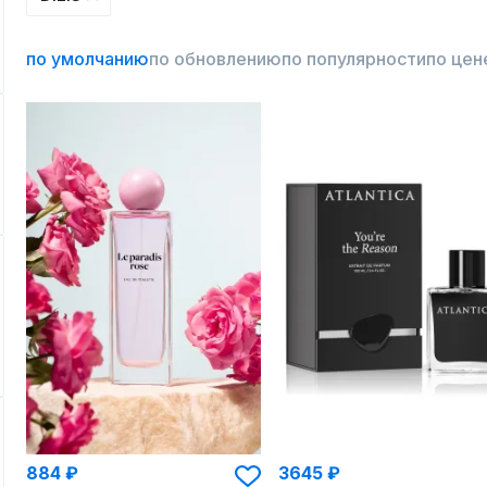
по умолчанию
по обновлению
по популярности
по цен
884 ₽
3645 ₽