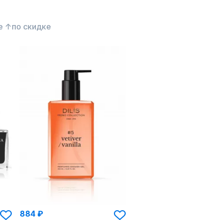
е ↑
по скидке
884 ₽