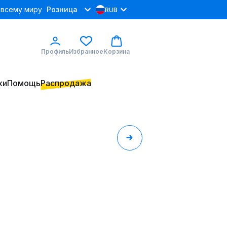
 всему миру
Розница
RUB
Профиль
Избранное
Корзина
ки
Помощь
Распродажа