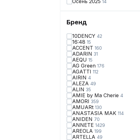
Осень 2025
14
Бренд
10DENCY
42
16:48
15
ACCENT
160
ADARIN
31
AEQU
15
AG Green
176
AGATTI
112
AIRIN
4
ALEZA
49
ALIN
35
AMIE by Ma Сherie
4
AMORI
359
AMUARt
130
ANASTASIA MAK
114
ANIDEN
70
ANNETE
1429
AREOLA
199
ARTELLA
49