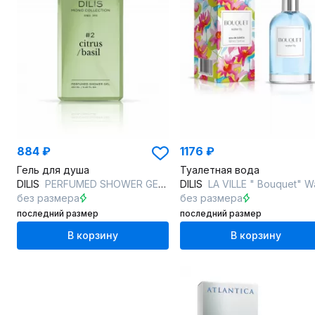
884 ₽
1176 ₽
Гель для душа
Туалетная вода
DILIS
PERFUMED SHOWER GEL #2 CITRUS/BASIL
DILIS
LA VILLE " Bouquet" Water li
без размера
без размера
последний размер
последний размер
В корзину
В корзину