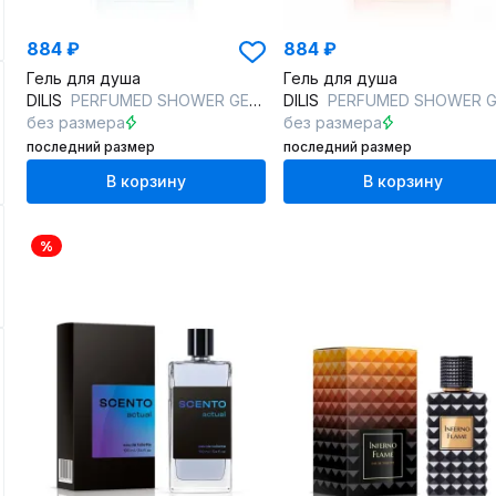
884 ₽
884 ₽
Гель для душа
Гель для душа
DILIS
PERFUMED SHOWER GEL #4 GIN/TONIC
DILIS
PERFUMED SHOWER GEL #1 YUZU/PEA
без размера
без размера
последний размер
последний размер
В корзину
В корзину
%