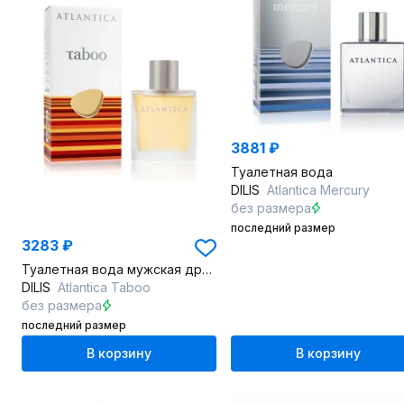
3881 ₽
Туалетная вода
DILIS
Atlantica Mercury
без размера
последний размер
3283 ₽
Туалетная вода мужская древесно-пряная 100 мл
DILIS
Atlantica Taboo
без размера
последний размер
В корзину
В корзину