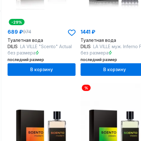
-29%
689 ₽
1441 ₽
974
Туалетная вода
Туалетная вода
DILIS
LA VILLE "Scento" Actual
DILIS
LA VILLE муж. Inferno Fl
без размера
без размера
последний размер
последний размер
В корзину
В корзину
%