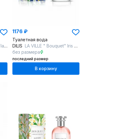
1176 ₽
Туалетная вода
ame
DILIS
LA VILLE " Bouquet" Iris and Neroli
без размера
последний размер
В корзину