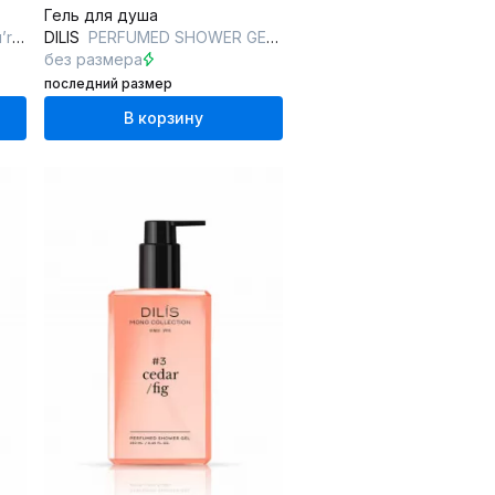
Гель для душа
son
DILIS
PERFUMED SHOWER GEL #5 VETIVER/VANILLA
без размера
последний размер
В корзину