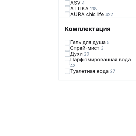
ASV
4
ATTIKA
138
AURA chic life
422
AVA fashion
28
AVE RARA
98
Комплектация
AVEEVA
66
AVRIL
2
Гель для душа
5
AXXA
67
Спрей-мист
3
Abbi
110
Духи
29
Achosa
38
Парфюмированная вода
Aira Style
123
42
Alani Collection
168
Туалетная вода
27
Alena Goretskaya
65
Algranda
320
Allma
2
Allure
3
Almirastyle
178
AltaModa
71
Ambera Style
162
Anastasia
431
Andina
118
Andina city
246
Andreas Roti
2
Anelli
2329