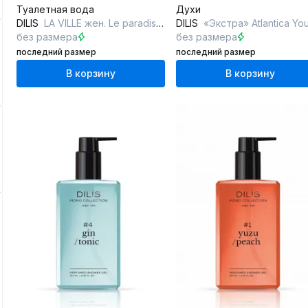
Туалетная вода
Духи
DILIS
LA VILLE жен. Le paradis rose
DILIS
«Экстра» Atlantica You’re The Rea
без размера
без размера
последний размер
последний размер
В корзину
В корзину