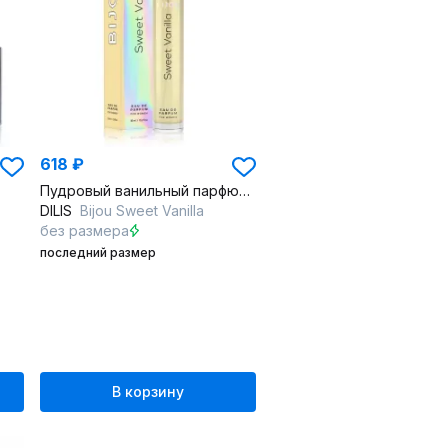
618 ₽
Пудровый ванильный парфюм для изысканного вечера
DILIS
Bijou Sweet Vanilla
без размера
последний размер
В корзину