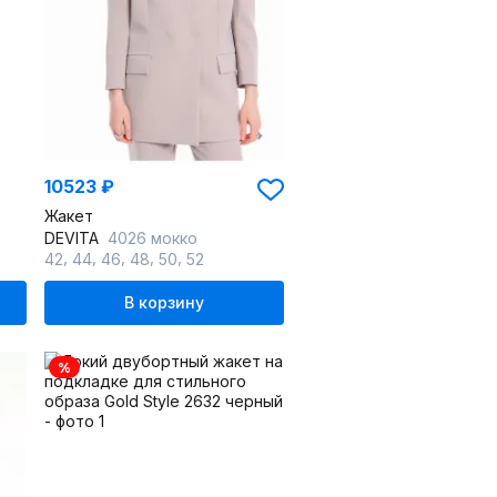
10523 ₽
Жакет
DEVITA
4026 мокко
,
,
,
,
,
42
44
46
48
50
52
В корзину
%