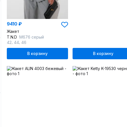
9410 ₽
Жакет
T.N.D
М676 серый
,
,
42
44
46
В корзину
В корзину