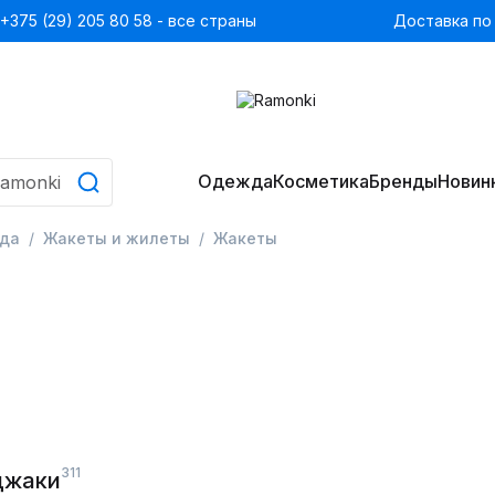
+375 (29) 205 80 58 - все страны
Доставка по
Одежда
Косметика
Бренды
Новин
да
Жакеты и жилеты
Жакеты
311
джаки