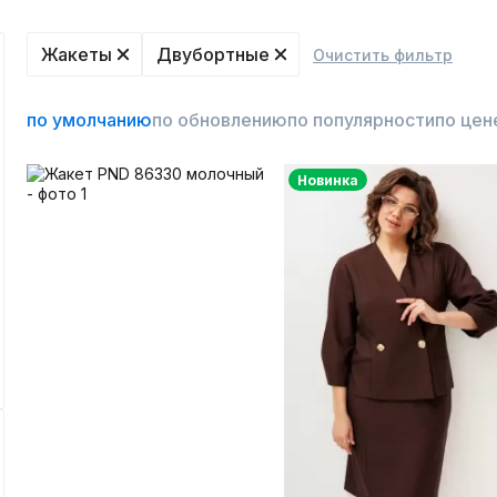
Жакеты
Двубортные
Очистить фильтр
по умолчанию
по обновлению
по популярности
по цен
Новинка