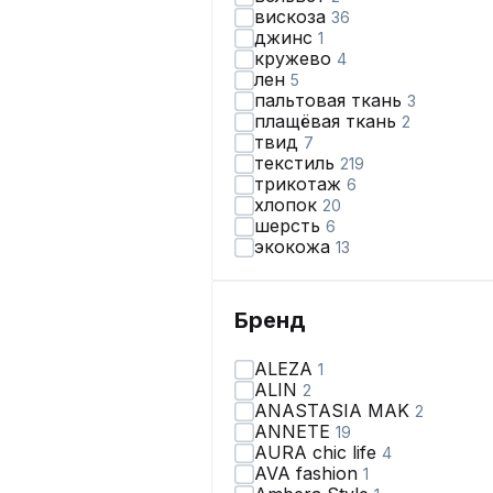
вискоза
36
джинс
1
кружево
4
лен
5
пальтовая ткань
3
плащёвая ткань
2
твид
7
текстиль
219
трикотаж
6
хлопок
20
шерсть
6
экокожа
13
Бренд
ALEZA
1
ALIN
2
ANASTASIA MAK
2
ANNETE
19
AURA chic life
4
AVA fashion
1