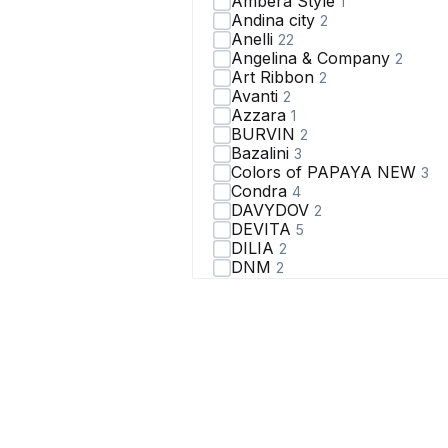
Ambera Style
1
Andina city
2
Anelli
22
Angelina & Сompany
2
Art Ribbon
2
Avanti
2
Azzara
1
BURVIN
2
Bazalini
3
Colors of PAPAYA NEW
3
Condra
4
DAVYDOV
2
DEVITA
5
DILIA
2
DNM
2
Domna
5
EOLA
10
Elady
3
Elema
2
Erika
4
FLAIM
8
Fortuna. Шан-Жан
1
Gizart
2
GlasiO
2