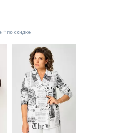
е ↑
по скидке