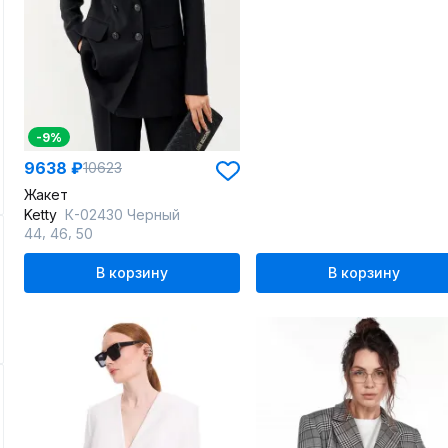
-9%
9638 ₽
10623
Жакет
Ketty
К-02430 Черный
,
,
44
46
50
В корзину
В корзину