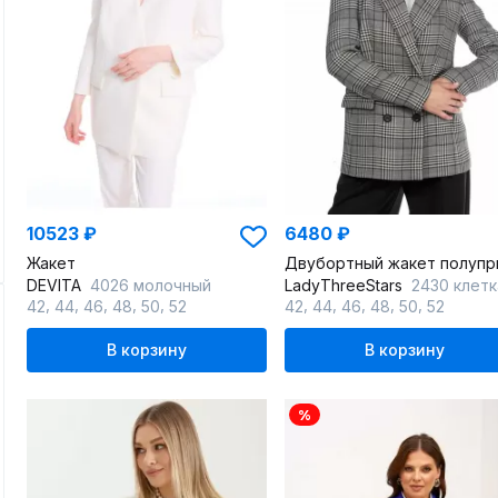
10523 ₽
6480 ₽
Жакет
DEVITA
4026 молочный
LadyThreeStars
2430 клетк
,
,
,
,
,
,
,
,
,
,
42
44
46
48
50
52
42
44
46
48
50
52
В корзину
В корзину
%