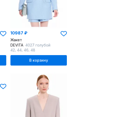
10987 ₽
Жакет
DEVITA
4027 голубой
,
,
,
42
44
46
48
В корзину