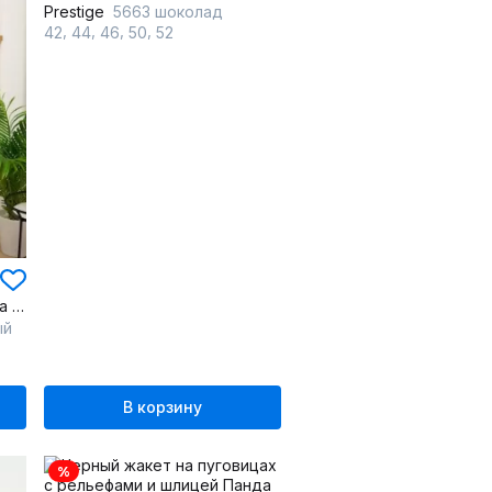
Prestige
5663 шоколад
,
,
,
,
42
44
46
50
52
Яркий двубортный жакет на подкладке для яркого образа
ый
В корзину
%