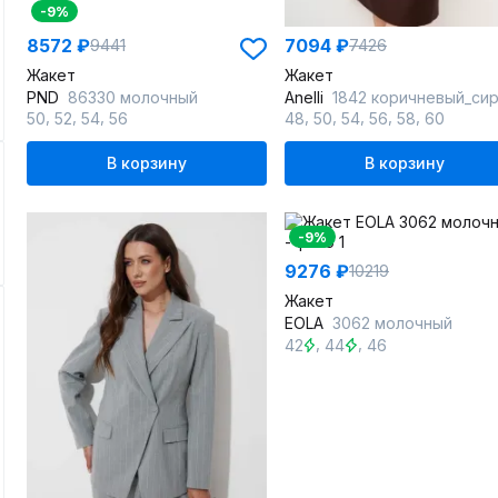
-9%
8572 ₽
7094 ₽
9441
7426
Жакет
Жакет
PND
86330 молочный
Anelli
1842 коричневый_си
,
,
,
,
,
,
,
,
50
52
54
56
48
50
54
56
58
60
В корзину
В корзину
-9%
9276 ₽
10219
Жакет
EOLA
3062 молочный
,
,
42
44
46