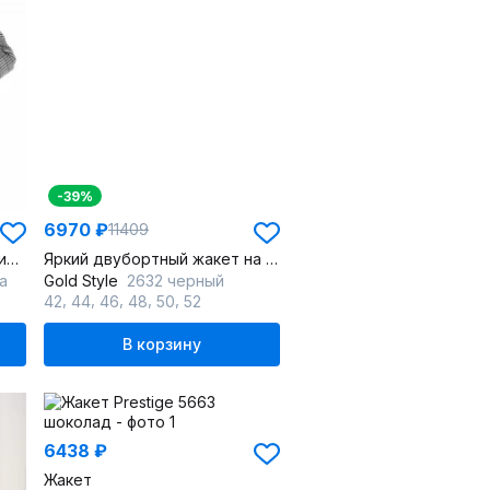
-39%
6970 ₽
11409
Двубортный жакет полуприлегающего силуэта из вискозы
Яркий двубортный жакет на подкладке для стильного образа
а
Gold Style
2632 черный
,
,
,
,
,
42
44
46
48
50
52
В корзину
6438 ₽
Жакет