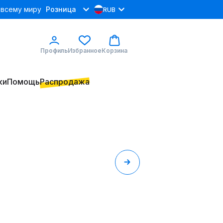
 всему миру
Розница
RUB
Профиль
Избранное
Корзина
ки
Помощь
Распродажа