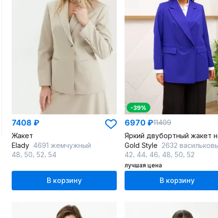
-39%
7408 ₽
6970 ₽
11409
Жакет
Elady
4691 жемчужный
Gold Style
2632 васильков
,
,
,
,
,
,
,
,
48
50
52
54
42
44
46
48
50
52
лучшая цена
В корзину
В корзину