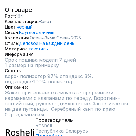
О товаре
Рост
164
Комплектация
Жакет
Цвет
черный
Сезон
Круглогодичный
Коллекция
Осень-Зима,
Осень 2025
Стиль
Деловой,
На каждый день
Материал
текстиль
Информация
Срок пошива модели 7 дней
1 размер на примерку
Состав
верх- полиэстер 97%,спандекс 3%. 
подкладка-100% полиэстер
Описание
Жакет приталенного силуэта с прорезными 
карманами с клапанами по переду. Воротник-
английский, рукава - двухшовные. Застегивается 
на две пуговицы.  Серебряный кант по краю 
борта,клапанам.
Производитель
Rosheli
Республика Беларусь