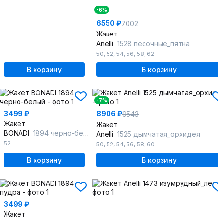
-6%
6550 ₽
7002
Жакет
Anelli
1528 песочные_пятна
50
,
52
,
54
,
56
,
58
,
62
В корзину
В корзину
-7%
3499 ₽
8906 ₽
9543
Жакет
Жакет
BONADI
1894 черно-белый
Anelli
1525 дымчатая_орхидея
52
50
,
52
,
54
,
56
,
58
,
60
В корзину
В корзину
3499 ₽
Жакет