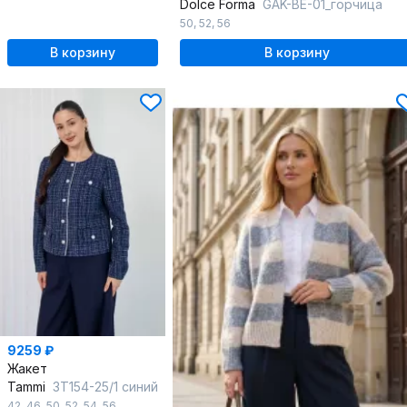
Dolce Forma
GAK-BE-01_горчица
50
,
52
,
56
В корзину
В корзину
9259 ₽
Жакет
Tammi
3Т154-25/1 синий
42
,
46
,
50
,
52
,
54
,
56