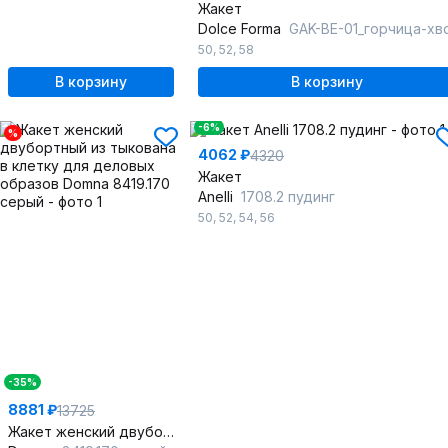
Жакет
Dolce Forma
GAK-BE-01_горчица-хв
50
,
52
,
58
В корзину
В корзину
-6%
%
4062 ₽
4320
Жакет
Anelli
1708.2 пудинг
50
,
52
,
54
,
56
-35%
8881 ₽
13725
Жакет женский двубортный из тыкована в клетку для деловых образов