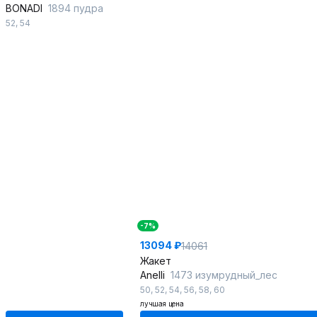
BONADI
1894 пудра
52
,
54
-7%
13094 ₽
14061
Жакет
Anelli
1473 изумрудный_лес
50
,
52
,
54
,
56
,
58
,
60
лучшая цена