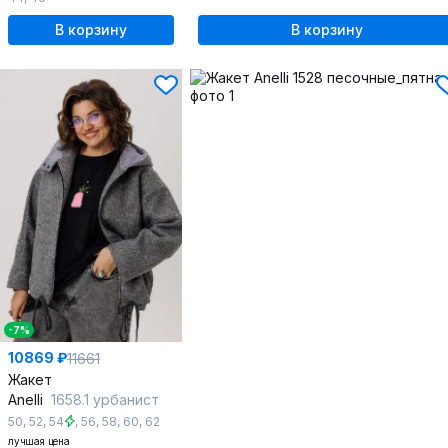
В корзину
В корзину
-7%
10869 ₽
11661
Жакет
Anelli
1658.1 урбанист
50
,
52
,
54
,
56
,
58
,
60
,
62
лучшая цена