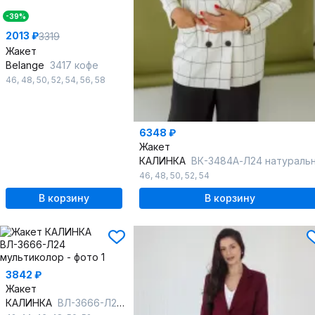
-39%
2013 ₽
3319
Жакет
Belange
3417 кофе
46
,
48
,
50
,
52
,
54
,
56
,
58
6348 ₽
Жакет
КАЛИНКА
ВК-3484А-Л24 натурально-черная клетк
46
,
48
,
50
,
52
,
54
В корзину
В корзину
3842 ₽
Жакет
КАЛИНКА
ВЛ-3666-Л24 мультиколор