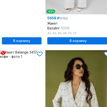
-53%
5658 ₽
12162
Жакет
Bazalini
5006
42
,
44
,
46
,
48
,
50
,
52
В корзину
В корзину
%