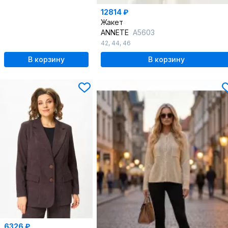
12814 ₽
Жакет
ANNETE
A5603
42
,
44
,
46
В корзину
В корзину
6326 ₽