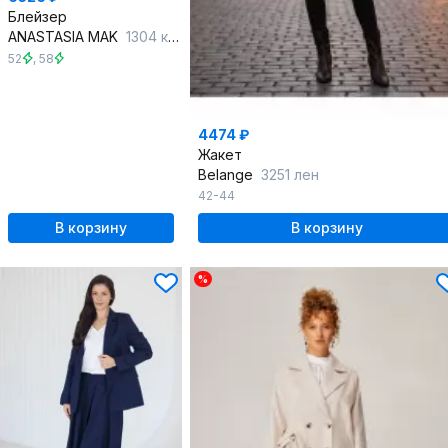
Блейзер
ANASTASIA MAK
1304 коричневый
52
,
58
4474 ₽
Жакет
Belange
3251 лен
42-44
В корзину
В корзину
%