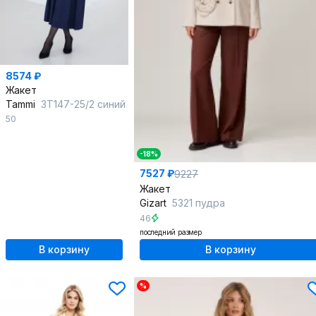
8574 ₽
Жакет
Tammi
3Т147-25/2 синий
50
-18%
7527 ₽
9227
Жакет
Gizart
5321 пудра
46
последний размер
В корзину
В корзину
%