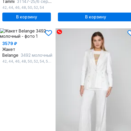
Tammi
3Т147-25/6 серо-голубой
42
,
44
,
46
,
48
,
50
,
52
,
54
В корзину
В корзину
%
3579 ₽
Жакет
Belange
3492 молочный
42
,
44
,
46
,
48
,
50
,
52
,
54
,
56
,
58