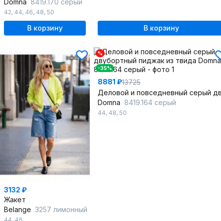
Domna
8419.170 серый
42
,
44
,
46
,
48
,
50
В корзину
В корзину
%
-35%
8881 ₽
13725
Domna
8419.164 серый
44
,
48
,
50
3132 ₽
Жакет
Belange
3257 лимонный
44
,
46