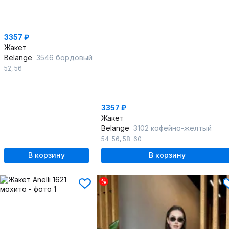
3357 ₽
Жакет
Belange
3546 бордовый
52
,
56
3357 ₽
Жакет
Belange
3102 кофейно-желтый
54-56
,
58-60
В корзину
В корзину
%