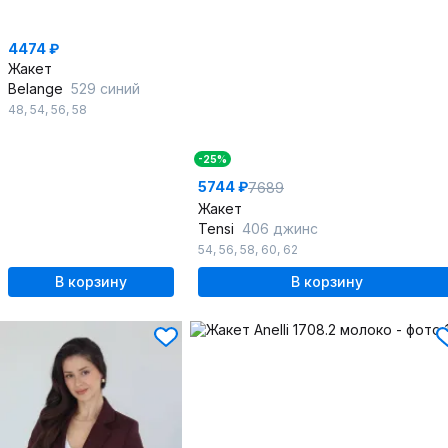
4474 ₽
Жакет
Belange
529 синий
48
,
54
,
56
,
58
-25%
5744 ₽
7689
Жакет
Tensi
406 джинс
54
,
56
,
58
,
60
,
62
В корзину
В корзину