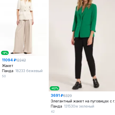
-9%
11094 ₽
12242
Жакет
Панда
18233 бежевый
50
-42%
3691 ₽
6329
Элегантны
Панда
131530w зеленый
42