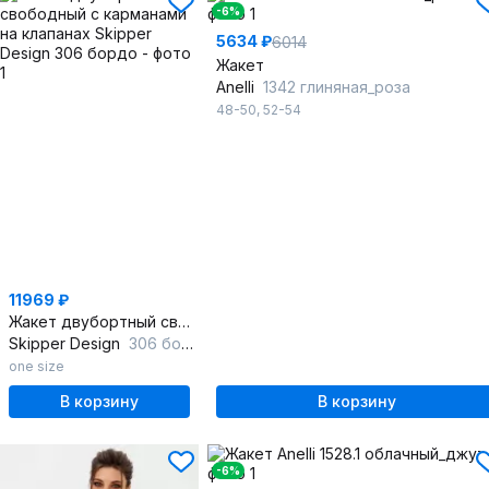
-6%
5634 ₽
6014
Жакет
Anelli
1342 глиняная_роза
48-50
,
52-54
11969 ₽
Жакет двубортный свободный с карманами на клапанах
Skipper Design
306 бордо
one size
В корзину
В корзину
-6%