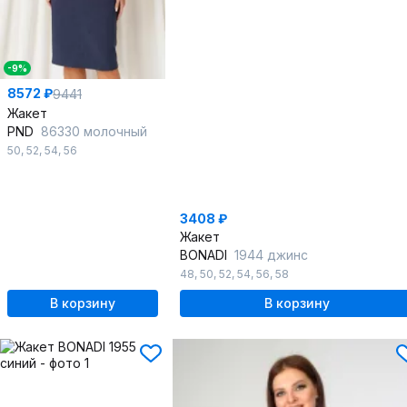
-9%
8572 ₽
9441
Жакет
PND
86330 молочный
50
,
52
,
54
,
56
3408 ₽
Жакет
BONADI
1944 джинс
48
,
50
,
52
,
54
,
56
,
58
В корзину
В корзину