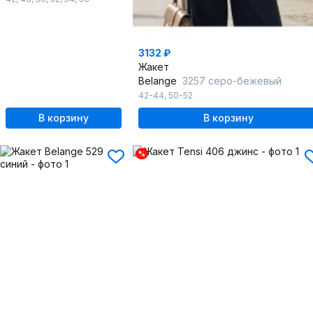
3132 ₽
Жакет
Belange
3257 серо-бежевый
42-44
,
50-52
В корзину
В корзину
%