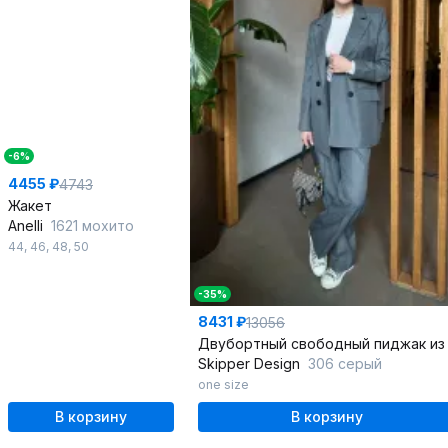
-6%
4455 ₽
4743
Жакет
Anelli
1621 мохито
44
,
46
,
48
,
50
-35%
8431 ₽
13056
Skipper Design
306 серый
one size
В корзину
В корзину