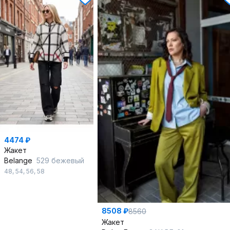
4474 ₽
Жакет
Belange
529 бежевый
48
,
54
,
56
,
58
8508 ₽
8560
Жакет