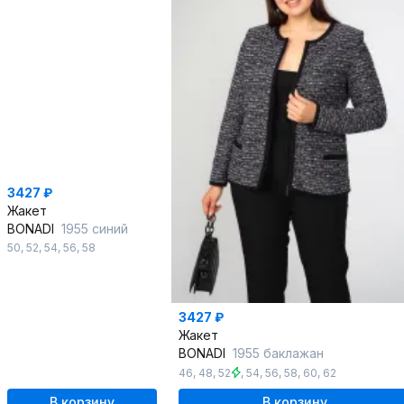
3427 ₽
Жакет
BONADI
1955 синий
50
,
52
,
54
,
56
,
58
3427 ₽
Жакет
BONADI
1955 баклажан
46
,
48
,
52
,
54
,
56
,
58
,
60
,
62
В корзину
В корзину