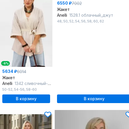
6550 ₽
7002
Жакет
Anelli
1528.1 облачный_джут
48
,
50
,
52
,
54
,
56
,
58
,
60
,
62
-6%
5634 ₽
6014
Жакет
Anelli
1342 сливочный-нюд
50-52
,
54-56
,
58-60
В корзину
В корзину