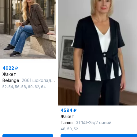
4922 ₽
Жакет
Belange
2661 шоколадный
52
,
54
,
56
,
58
,
60
,
62
,
64
4594 ₽
Жакет
Tammi
3Т141-25/2 синий
48
,
50
,
52