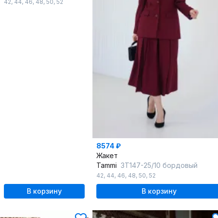
42
,
44
,
46
,
48
,
50
,
52
8574 ₽
Жакет
Tammi
3Т147-25/10 бордовый
42
,
44
,
46
,
48
,
50
,
52
В корзину
В корзину