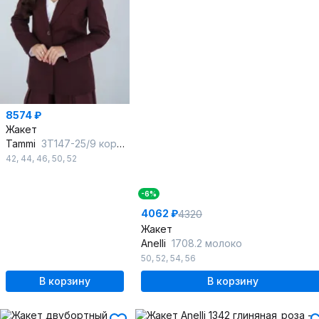
8574 ₽
Жакет
Tammi
3Т147-25/9 коричневый
42
,
44
,
46
,
50
,
52
-6%
4062 ₽
4320
Жакет
Anelli
1708.2 молоко
50
,
52
,
54
,
56
В корзину
В корзину