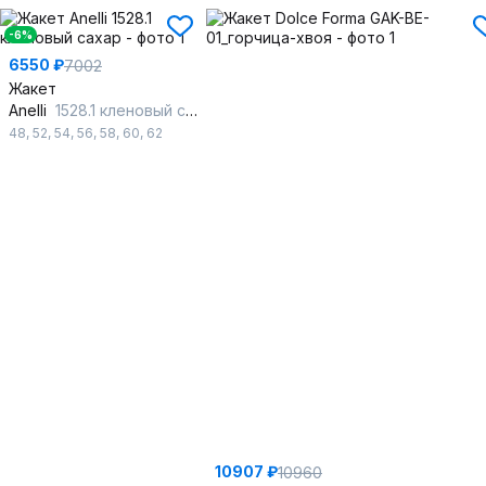
-6%
6550 ₽
7002
Жакет
Anelli
1528.1 кленовый сахар
48
,
52
,
54
,
56
,
58
,
60
,
62
10907 ₽
10960