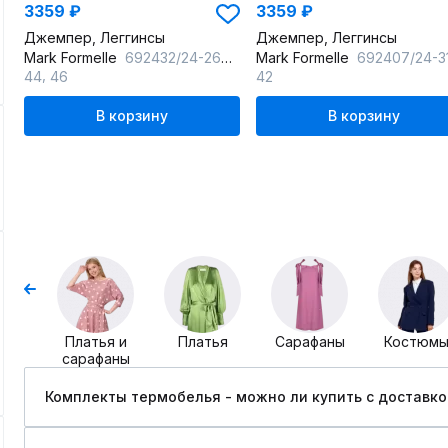
3359 ₽
3359 ₽
Джемпер, Леггинсы
Джемпер, Леггинсы
Mark Formelle
692432/24-26600Ц-20 черный
Mark Formelle
692407/24-31251Ц-1 вин
,
44
46
42
В корзину
В корзину
Платья и
Платья
Сарафаны
Костюм
сарафаны
Комплекты термобелья - можно ли купить c доставко