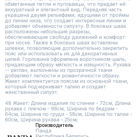
обметанные петли и пуговаицы, что придает ей 
аккуратный и элегантный вид. Передняя часть 
украшена двумя рельефами, идущими от проймы 
до линии низа, что создает интересные линии и 
добавляет объемности силуэту. В боковых швах 
расположены небольшие разрезы, 
обеспечивающие свободу движений и комфорт 
при носке. Также в боковых швах вставлены 
шлевки, позволяющие дополнительно закрепить 
пояс или использовать их для декоративных 
целей. Горловина оформлена воротником-шаль, 
придающим образу мягкость и изящность. Рукава 
-- реглан, выполнены из прозрачной ткани 
добавляют легкости и романтичности образу.  
Жакет комплектуется поясом из основной ткани, 
который подчеркивает талию и создает 
женственный силуэт.

48 Жакет: Длина изделия по спинке - 72см, Длина 
рукава с плечом - 68см, Ширина по бедрам - 
64см, Ширина по груди - 58см, Ширина по талии - 
60см, Ширина рукава - 25см;
Производитель
Панда
Республика Беларусь