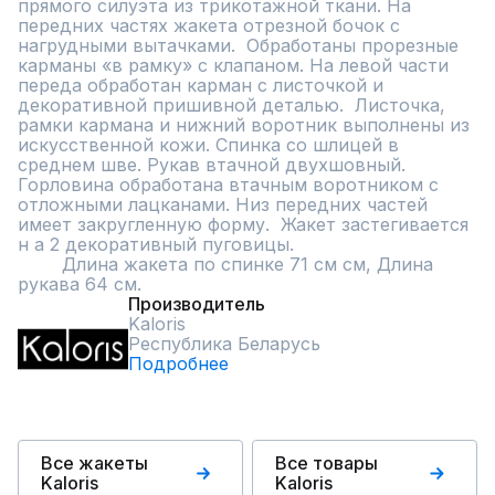
прямого силуэта из трикотажной ткани. На 
передних частях жакета отрезной бочок с 
нагрудными вытачками.  Обработаны прорезные 
карманы «в рамку» с клапаном. На левой части 
переда обработан карман с листочкой и 
декоративной пришивной деталью.  Листочка, 
рамки кармана и нижний воротник выполнены из 
искусственной кожи. Спинка со шлицей в 
среднем шве. Рукав втачной двухшовный. 
Горловина обработана втачным воротником с 
отложными лацканами. Низ передних частей 
имеет закругленную форму.  Жакет застегивается 
н а 2 декоративный пуговицы.

	Длина жакета по спинке 71 см см, Длина 
рукава 64 см.
Производитель
Kaloris
Республика Беларусь
Подробнее
Все жакеты
Все товары
Kaloris
Kaloris