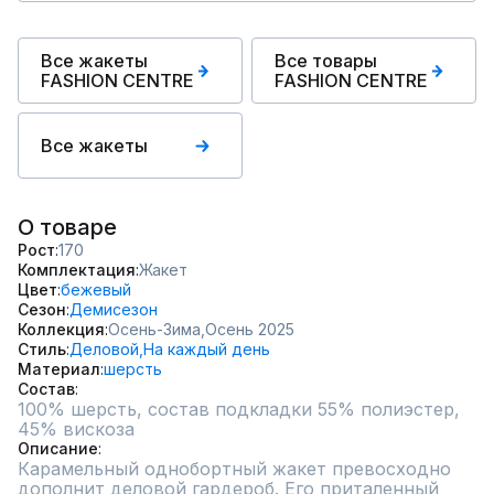
Все жакеты
Все товары
FASHION CENTRE
FASHION CENTRE
Все жакеты
О товаре
Рост
170
Комплектация
Жакет
Цвет
бежевый
Сезон
Демисезон
Коллекция
Осень-Зима,
Осень 2025
Стиль
Деловой,
На каждый день
Материал
шерсть
Состав
100% шерсть, состав подкладки 55% полиэстер, 
45% вискоза
Описание
Карамельный однобортный жакет превосходно 
дополнит деловой гардероб. Его приталенный 