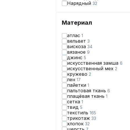
Нарядный
32
Материал
атлас
1
вельвет
3
вискоза
34
вязаное
9
джинс
5
искусственная замша
6
искусственный мех
2
кружево
2
лен
17
пайетки
1
пальтовая ткань
6
плащёвая ткань
1
сетка
1
твид
5
текстиль
165
трикотаж
33
хлопок
32
шерсть
7