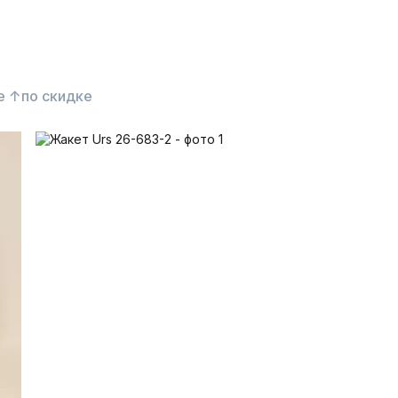
е ↑
по скидке