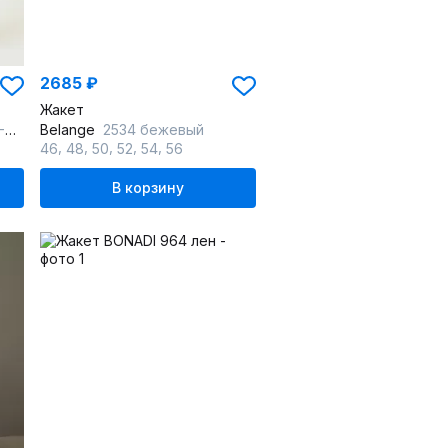
2685 ₽
Жакет
ый
Belange
2534 бежевый
,
,
,
,
,
46
48
50
52
54
56
В корзину