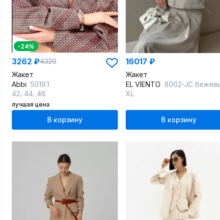
-24%
3262 ₽
16017 ₽
4320
Жакет
Жакет
Abbi
5019.1
EL VIENTO
8002-JC бежев
,
,
42
44
46
XL
лучшая цена
В корзину
В корзину