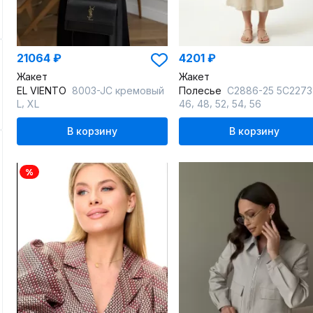
21064 ₽
4201 ₽
Жакет
Жакет
EL VIENTO
8003-JC кремовый
Полесье
С2886-25 5С2273-Д43 суров
,
,
,
,
,
L
XL
46
48
52
54
56
В корзину
В корзину
%