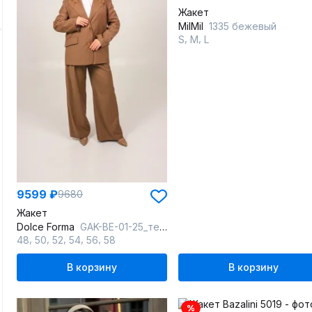
Жакет
MilMil
1335 бежевый
,
,
S
M
L
9599 ₽
9680
Жакет
Dolce Forma
GAK-BE-01-25_темно-бежевый
,
,
,
,
,
48
50
52
54
56
58
В корзину
В корзину
%