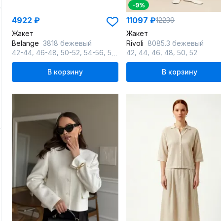
-9%
4922 ₽
11097 ₽
12239
Жакет
Жакет
Belange
3818 бежевый
Rivoli
8085.3 бежевый
,
,
,
,
,
,
,
,
,
42-44
46-48
50-52
54-56
58-60
42
44
46
48
50
52
В корзину
В корзину