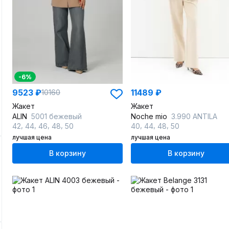
-6%
9523 ₽
11489 ₽
10160
Жакет
Жакет
ALIN
5001 бежевый
Noche mio
3.990 ANTILA
,
,
,
,
,
,
,
42
44
46
48
50
40
44
48
50
лучшая цена
лучшая цена
В корзину
В корзину