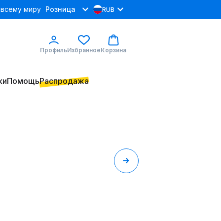
 всему миру
Розница
RUB
Профиль
Избранное
Корзина
ки
Помощь
Распродажа