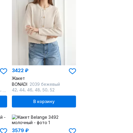
3422 ₽
Жакет
BONADI
2039 бежевый
,
,
,
,
,
,
2
64
42
44
46
48
50
52
В корзину
3579 ₽