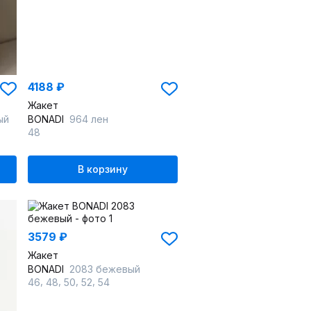
4188 ₽
Жакет
ый
BONADI
964 лен
48
В корзину
3579 ₽
Жакет
BONADI
2083 бежевый
,
,
,
,
46
48
50
52
54