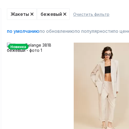
Жакеты
бежевый
Очистить фильтр
по умолчанию
по обновлению
по популярности
по цен
Новинка