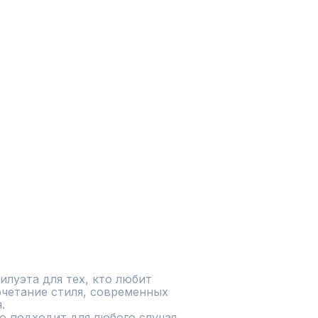
луэта для тех, кто любит 
четание стиля, современных 
 

о подходит для любого случая 