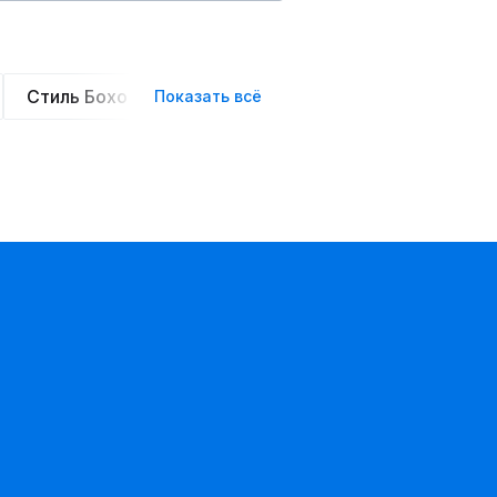
Стиль Бохо
Элегантные
Оверсайз
Сте
Показать всё