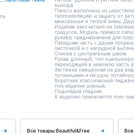
выхода. 

Пальто выполнено из шерстяной
сь
теплоизоляцию и защиту от ветр
межсезонья и теплой зимы. Двубо
Изделие рассчитано на темпера
градусов. Модель прямого силу
рукава; предназначена для повс
Передняя часть с двумя прорез
листочкой и с нагрудной вытачк
Спинка с центральным швом.

Рукав длинный, тип «цельнокро
переходящей в нижнюю часть ру
Застёжка смещенная на две вид
пуговицами и на одну потайную 
Воротник классический пиджачн
Низ изделия ровный.

Подкладка гладкая.

К изделию прилагается пояс-зав
Все товары Beautiful&Free
Все