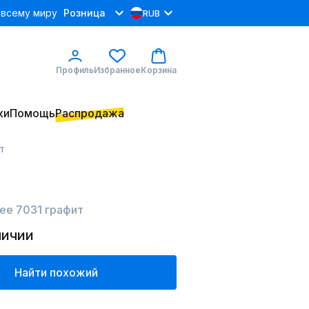
 всему миру
Розница
RUB
Профиль
Избранное
Корзина
ки
Помощь
Распродажа
т
ree 7031 графит
личии
Найти похожий