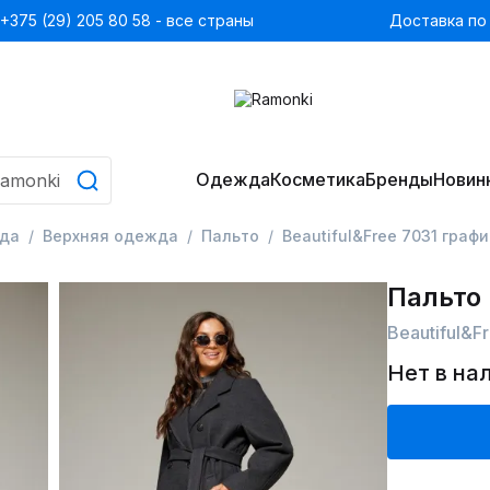
+375 (29) 205 80 58 - все страны
Доставка по
Одежда
Косметика
Бренды
Новин
да
Верхняя одежда
Пальто
Beautiful&Free 7031 графи
Пальто
Beautiful&F
Нет в на