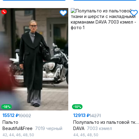
%
-18%
-10%
15512 ₽
12913 ₽
19002
14271
Пальто
Полупальто из пальтовой ткани и шерсти с накладными карманами
Beautiful&Free
7019 черный
DAVA
7003 кэмел
42
,
44
,
46
,
48
,
50
44
,
46
,
48
,
50