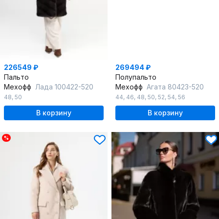
226549 ₽
269494 ₽
Пальто
Полупальто
Мехофф
Лада 100422-520
Мехофф
Агата 80423-520
48
,
50
44
,
46
,
48
,
50
,
52
,
54
,
56
В корзину
В корзину
%