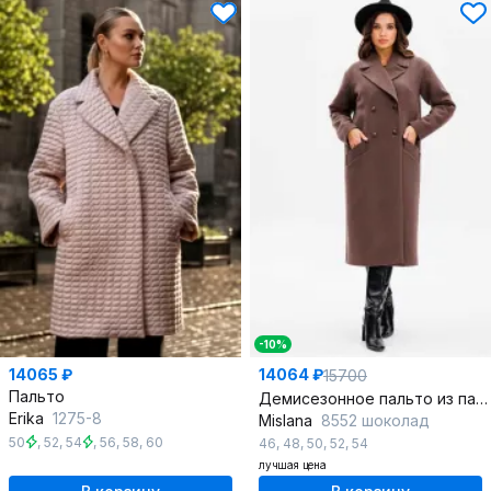
-10%
14065 ₽
14064 ₽
15700
Пальто
Демисезонное пальто из пальтовой ткани прямого силуэта
Erika
1275-8
Mislana
8552 шоколад
50
,
52
,
54
,
56
,
58
,
60
46
,
48
,
50
,
52
,
54
лучшая цена