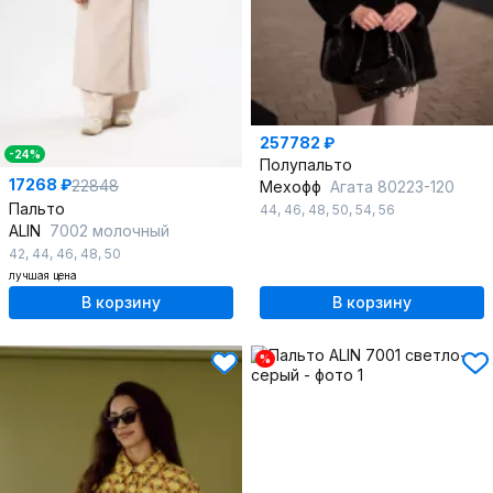
257782 ₽
-24%
Полупальто
17268 ₽
22848
Мехофф
Агата 80223-120
Пальто
44
,
46
,
48
,
50
,
54
,
56
ALIN
7002 молочный
42
,
44
,
46
,
48
,
50
лучшая цена
В корзину
В корзину
%