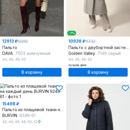
-7%
12913 ₽
10938 ₽
13310
11732
Пальто
Пальто с двубортной застежкой и съемным поясом из текстиля
DAVA
7003 жемчужный
Golden Valley
7149 серый
44
,
46
,
48
,
50
44
,
46
,
48
,
50
лучшая цена
В корзину
В корзину
15498 ₽
Пальто из плащевой ткани на каждый день
BURVIN
9249-61
42
,
44
,
46
,
48
,
50
,
52