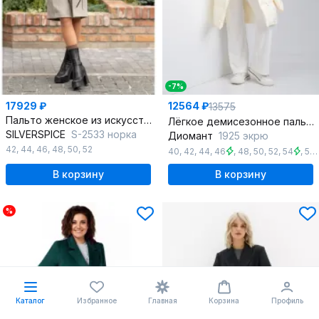
-7%
17929 ₽
12564 ₽
13575
Пальто женское из искусственного меха SILVERSPICE S-2533 норка
Лёгкое демисезонное пальто из плащёвой ткани с капюшоном
SILVERSPICE
S-2533 норка
Диомант
1925 экрю
42
,
44
,
46
,
48
,
50
,
52
40
,
42
,
44
,
46
,
48
,
50
,
52
,
54
,
56
В корзину
В корзину
%
Каталог
Избранное
Главная
Корзина
Профиль