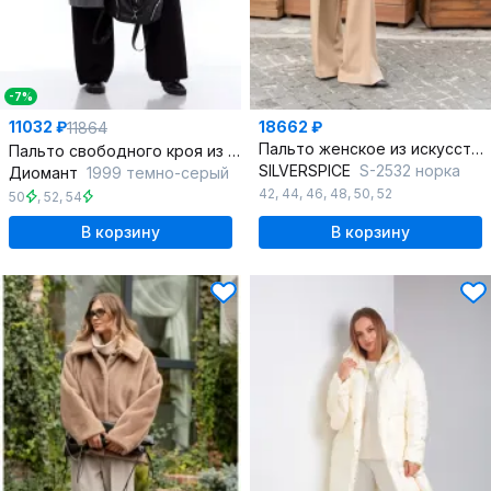
-7%
11032 ₽
18662 ₽
11864
Пальто женское из искусственного меха SILVERSPICE S-2532 норка
Пальто свободного кроя из пальтовой ткани
SILVERSPICE
S-2532 норка
Диомант
1999 темно-серый
42
,
44
,
46
,
48
,
50
,
52
50
,
52
,
54
В корзину
В корзину