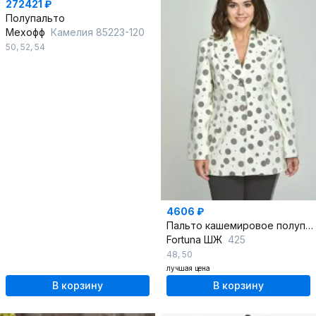
272421 ₽
Полупальто
Мехофф
Камелия 85223-120
50
,
52
,
54
4606 ₽
Пальто кашемировое полуприлегающего силуэта на пуговицах
Fortuna ШЖ
425
48
,
50
лучшая цена
В корзину
В корзину