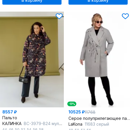
В корзину
В корзину
-11%
8557 ₽
10525 ₽
11768
Пальто
Серое полуприлегающее пальто из пальтовой ткани
КАЛИНКА
ВС-3979-В24 мультиколор
LaKona
11683 серый
44
,
46
,
50
,
52
,
54
,
56
,
58