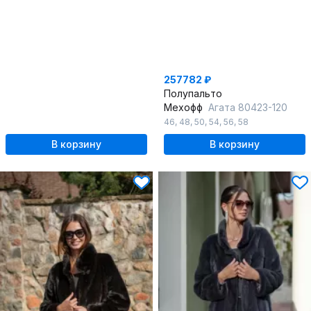
257782 ₽
Полупальто
Мехофф
Агата 80423-120
46
,
48
,
50
,
54
,
56
,
58
В корзину
В корзину