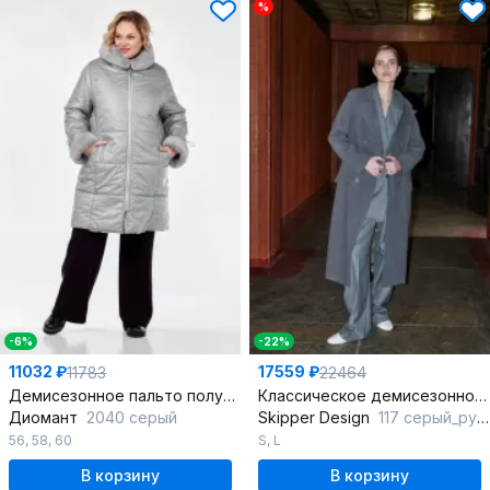
%
-6%
-22%
11032 ₽
17559 ₽
11783
22464
Демисезонное пальто полуприлегающего силуэта из плащёвой ткани
Классическое демисезонное пальто на двубортной застежке
Диомант
2040 серый
Skipper Design
117 серый_рубчик
56
,
58
,
60
S
,
L
В корзину
В корзину