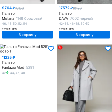
9764 ₽
17572 ₽
10158
18126
Пальто
Пальто
Mislana
1148 бордовый
DAVA
7002 черный
46
,
48
,
50
,
52
,
54
42-44
,
46-48
,
50-52
лучшая цена
лучшая цена
В корзину
В корзину
%
11225 ₽
Пальто
Fantazia Mod
5281
42
,
44
,
46
,
48