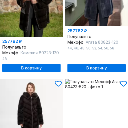
257782 ₽
Полупальто
257782 ₽
Мехофф
Агата 80823-120
Полупальто
44
,
46
,
48
,
50
,
52
,
54
,
56
,
58
Мехофф
Камелия 80223-120
48
В корзину
В корзину