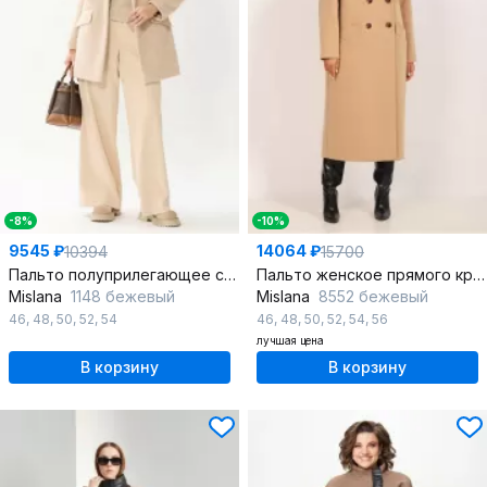
-8%
-10%
9545 ₽
14064 ₽
10394
15700
Пальто полуприлегающее с классическим воротником
Пальто женское прямого кроя из пальтовой ткани
Mislana
1148 бежевый
Mislana
8552 бежевый
46
,
48
,
50
,
52
,
54
46
,
48
,
50
,
52
,
54
,
56
лучшая цена
В корзину
В корзину