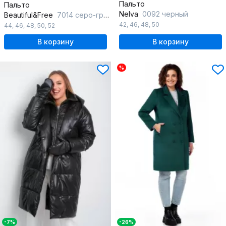
Пальто
Пальто
Nelva
0092 черный
Beautiful&Free
7014 серо-графитовый
42
,
46
,
48
,
50
44
,
46
,
48
,
50
,
52
В корзину
В корзину
%
-7%
-26%