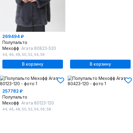
269494 ₽
Полупальто
Мехофф
Агата 80823-520
44
,
46
,
48
,
50
,
52
,
54
,
56
В корзину
В корзину
257782 ₽
Полупальто
Мехофф
Агата 80123-120
44
,
46
,
48
,
50
,
52
,
54
,
56
,
58