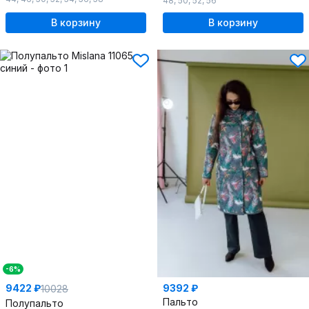
48
,
50
,
52
,
56
В корзину
В корзину
-6%
9422 ₽
9392 ₽
10028
Пальто
Полупальто