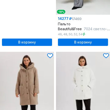
-18%
14277 ₽
17469
Пальто
Beautiful&Free
7024 светло-серый
46
,
48
,
50
,
52
,
54
В корзину
В корзину