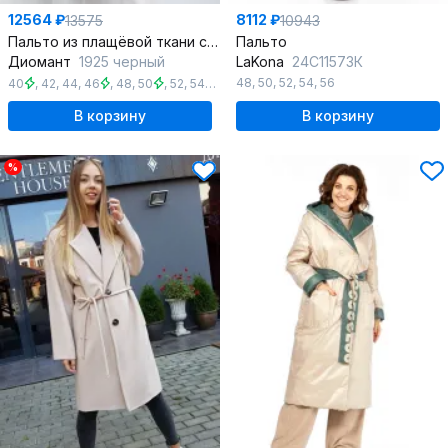
12564 ₽
8112 ₽
13575
10943
Пальто из плащёвой ткани с застежкой на кнопки и прорезными карманами
Пальто
Диомант
1925 черный
LaKona
24С11573К
48
,
50
,
52
,
54
,
56
40
,
42
,
44
,
46
,
48
,
50
,
52
,
54
,
56
В корзину
В корзину
%