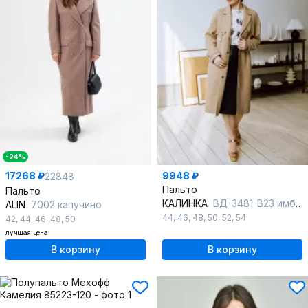
-24%
17268 ₽
9948 ₽
22848
Пальто
Пальто
КАЛИНКА
ВД-3481-В23 имбирный
ALIN
7002 капучино
44
,
46
,
48
,
50
,
52
,
54
42
,
44
,
46
,
48
,
50
лучшая цена
В корзину
В корзину