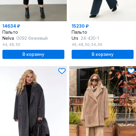
14634 ₽
15230 ₽
Пальто
Пальто
Nelva
0092 бежевый
Urs
24-430-1
44
,
48
,
50
46
,
48
,
50
,
54
,
56
В корзину
В корзину