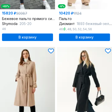
-49%
-6%
15820 ₽
10420 ₽
30987
11124
Бежевое пальто прямого силуэта из шерстяной пальтовой ткани
Пальто
Shymoda
205-20
Диомант
1893 бежевый-зеленый
46
46
,
48
,
50
,
52
,
54
,
56
В корзину
В корзину