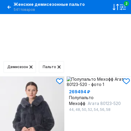
Женские демисезонные пальто
2
541 товаров
Демисезон
Пальто
269494 ₽
Полупальто
Мехофф
Агата 80123-520
44
,
48
,
50
,
52
,
54
,
56
,
58