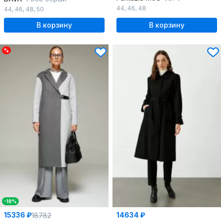
44
,
46
,
48
44
,
46
,
48
,
50
В корзину
В корзину
%
-18%
15336 ₽
14634 ₽
18782