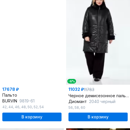
-6%
17678 ₽
11032 ₽
11783
Пальто
Черное демисезонное пальто с капюшоном и рельефными швами
BURVIN
9819-61
Диомант
2040 черный
42
,
44
,
46
,
48
,
50
,
52
,
54
56
,
58
,
60
В корзину
В корзину