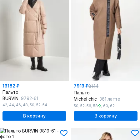
16182 ₽
7913 ₽
8144
Пальто
Пальто
BURVIN
9792-61
Michel chic
361 латте
42
,
44
,
46
,
48
,
50
,
52
,
54
50
,
52
,
56
,
58
,
60
,
62
В корзину
В корзину