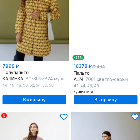
-27%
7999 ₽
16378 ₽
22464
Полупальто
Пальто
КАЛИНКА
ВС-3915-В24 мультиколор
ALIN
7001 светло-серый
44
,
46
,
48
,
50
,
52
,
54
,
56
,
58
42
,
44
,
46
,
48
лучшая цена
В корзину
В корзину
%