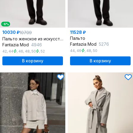
-6%
10030 ₽
11528 ₽
10709
Пальто
Пальто женское из искусственного меха Teddy bear с капюшоном
Fantazia Mod
5276
Fantazia Mod
4946
44
,
46
,
48
,
50
42
,
44
,
46
,
48
,
50
,
52
В корзину
В корзину