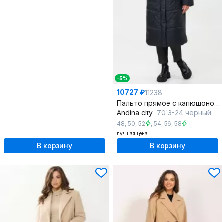
-5%
10727 ₽
11238
Пальто прямое с капюшоном из плащевой ткани
Andina city
7013-24 черный
48
,
50
,
52
,
54
,
56
,
58
лучшая цена
В корзину
В корзину