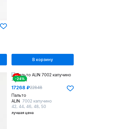
В корзину
%
-24%
17268 ₽
22848
Пальто
ALIN
7002 капучино
,
,
,
,
42
44
46
48
50
лучшая цена