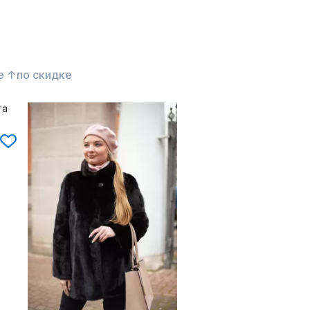
е ↑
по скидке