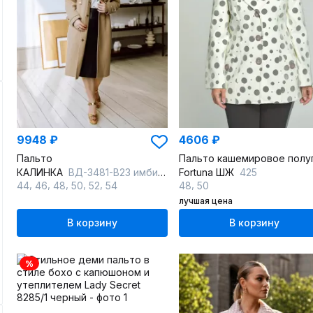
9948 ₽
4606 ₽
Пальто
КАЛИНКА
ВД-3481-В23 имбирный
Fortuna ШЖ
425
,
,
,
,
,
,
44
46
48
50
52
54
48
50
лучшая цена
В корзину
В корзину
%