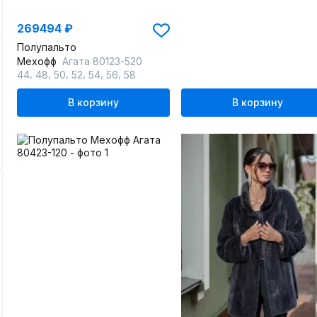
269494 ₽
Полупальто
Мехофф
Агата 80123-520
,
,
,
,
,
,
44
48
50
52
54
56
58
В корзину
В корзину