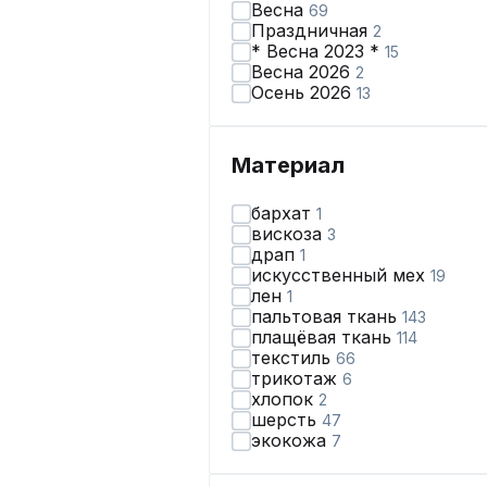
Весна
69
Праздничная
2
* Весна 2023 *
15
Весна 2026
2
Осень 2026
13
Материал
бархат
1
вискоза
3
драп
1
искусственный мех
19
лен
1
пальтовая ткань
143
плащёвая ткань
114
текстиль
66
трикотаж
6
хлопок
2
шерсть
47
экокожа
7