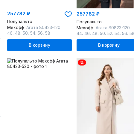
257782 ₽
257782 ₽
Полупальто
Полупальто
Мехофф
Агата 80423-120
Мехофф
Агата 80823-120
,
,
,
,
,
,
,
,
,
,
,
,
46
48
50
54
56
58
44
46
48
50
52
54
56
5
В корзину
В корзину
%