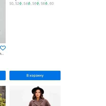
,
,
,
,
,
50
52
54
56
58
60
Пальто кашемировое полуприлегающего силуэта на пуговицах
В корзину