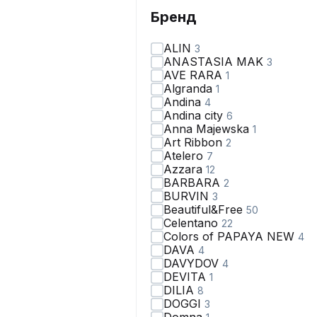
Бренд
ALIN
3
ANASTASIA MAK
3
AVE RARA
1
Algranda
1
Andina
4
Andina city
6
Anna Majewska
1
Art Ribbon
2
Atelero
7
Azzara
12
BARBARA
2
BURVIN
3
Beautiful&Free
50
Celentano
22
Colors of PAPAYA NEW
4
DAVA
4
DAVYDOV
4
DEVITA
1
DILIA
8
DOGGI
3