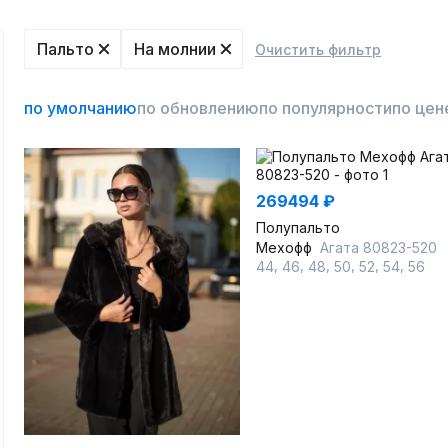
Пальто
На молнии
Очистить фильтр
по умолчанию
по обновлению
по популярности
по цен
269494 ₽
Полупальто
Мехофф
Агата 80823-520
,
,
,
,
,
,
44
46
48
50
52
54
56