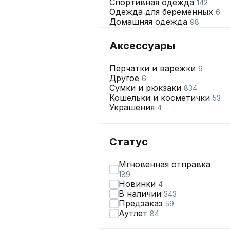
Спортивная одежда
142
Одежда для беременных
6
Домашняя одежда
98
Купальники и пляжная
одежда
17
Аксессуары
Нижнее бельё
313
Перчатки и варежки
9
Другое
6
Сумки и рюкзаки
834
Кошельки и косметички
53
Украшения
4
Статус
Мгновенная отправка
189
Новинки
4
В наличии
343
Предзаказ
59
Аутлет
84