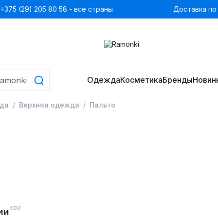
+375 (29) 205 80 58 - все страны
Доставка по
Одежда
Косметика
Бренды
Новин
да
Верхняя одежда
Пальто
402
ии