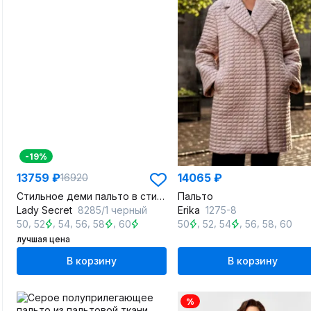
-19%
13759 ₽
14065 ₽
16920
Стильное деми пальто в стиле бохо с капюшоном и утеплителем
Пальто
Lady Secret
8285/1 черный
Erika
1275-8
,
,
,
,
,
,
,
,
,
,
50
52
54
56
58
60
50
52
54
56
58
60
лучшая цена
В корзину
В корзину
%