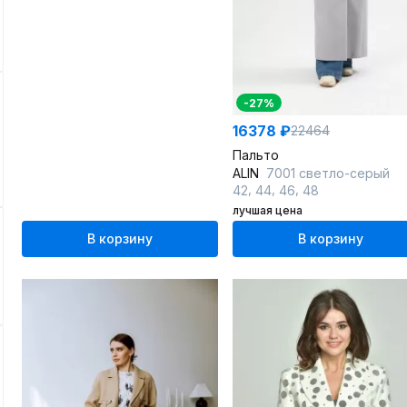
-27%
16378 ₽
22464
Пальто
ALIN
7001 светло-серый
,
,
,
42
44
46
48
лучшая цена
В корзину
В корзину