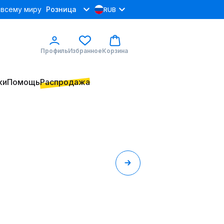
 всему миру
Розница
RUB
Профиль
Избранное
Корзина
ки
Помощь
Распродажа