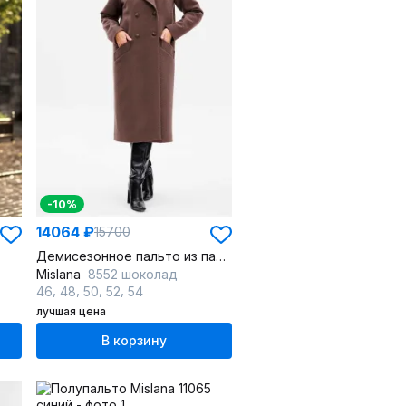
-10%
14064 ₽
15700
Демисезонное пальто из пальтовой ткани прямого силуэта
Mislana
8552 шоколад
,
,
,
,
46
48
50
52
54
лучшая цена
В корзину