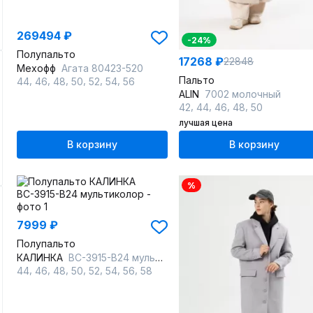
269494 ₽
-24%
Полупальто
17268 ₽
22848
Мехофф
Агата 80423-520
Пальто
,
,
,
,
,
,
44
46
48
50
52
54
56
ALIN
7002 молочный
,
,
,
,
42
44
46
48
50
лучшая цена
В корзину
В корзину
%
7999 ₽
Полупальто
КАЛИНКА
ВС-3915-В24 мультиколор
,
,
,
,
,
,
,
44
46
48
50
52
54
56
58