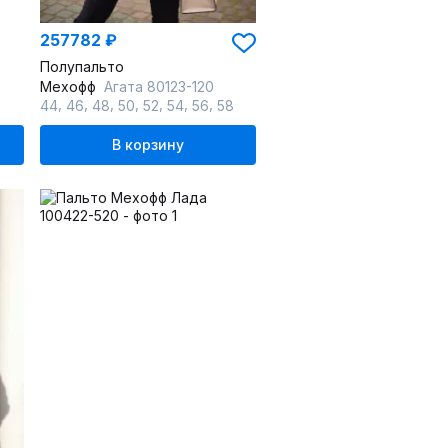
257782 ₽
Полупальто
Мехофф
Агата 80123-120
,
,
,
,
,
,
,
44
46
48
50
52
54
56
58
В корзину