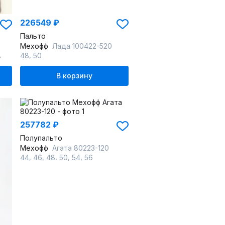
226549 ₽
Пальто
Мехофф
Лада 100422-520
,
48
50
8
В корзину
257782 ₽
Полупальто
Мехофф
Агата 80223-120
,
,
,
,
,
44
46
48
50
54
56