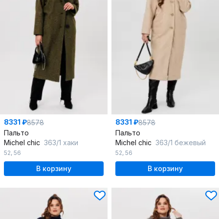
8331 ₽
8331 ₽
8578
8578
Пальто
Пальто
Michel chic
363/1 хаки
Michel chic
363/1 бежевый
52
,
56
52
,
56
В корзину
В корзину