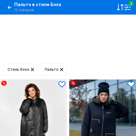
Пальто в стиле Бохо
2
12 товаров
Стиль бохо
Пальто
%
%