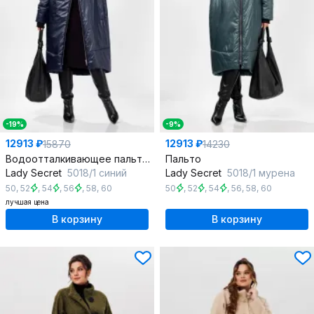
-19%
-9%
12913 ₽
12913 ₽
15870
14230
Водоотталкивающее пальто с капюшоном и утеплителем
Пальто
Lady Secret
5018/1 синий
Lady Secret
5018/1 мурена
50
,
52
,
54
,
56
,
58
,
60
50
,
52
,
54
,
56
,
58
,
60
лучшая цена
В корзину
В корзину