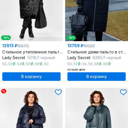
-19%
-19%
12913 ₽
13759 ₽
15870
16920
Стильное утепленное пальто в стиле бохо на молнии с капюшоном
Стильное деми пальто в стиле бохо с капюшоном и утеплителем
Lady Secret
5018/1 черный
Lady Secret
8285/1 черный
50
,
52
,
54
,
56
,
58
,
60
50
,
52
,
54
,
56
,
58
,
60
лучшая цена
В корзину
В корзину
%