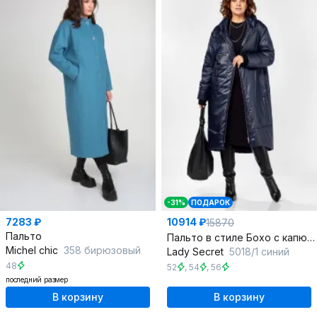
-31%
ПОДАРОК
7283 ₽
10914 ₽
15870
Пальто
Пальто в стиле Бохо с капюшоном и утеплителем из тканевой ткани
Michel chic
358 бирюзовый
Lady Secret
5018/1 синий
48
52
,
54
,
56
последний размер
В корзину
В корзину