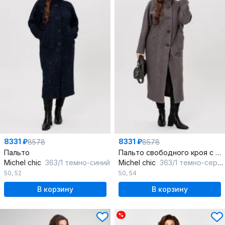
8331 ₽
8331 ₽
8578
8578
Пальто
Пальто свободного кроя с центральной застежкой на пуговицы
Michel chic
363/1 темно-синий
Michel chic
363/1 темно-серый
50
,
52
50
,
54
В корзину
В корзину
%