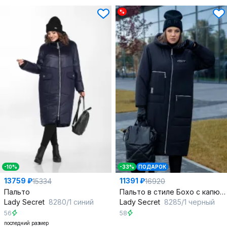
%
-10%
-33%
ПОДАРОК
13759 ₽
11391 ₽
15334
16920
Пальто
Пальто в стиле Бохо с капюшоном и водоотталкивающей тканью
Lady Secret
8280/1 синий
Lady Secret
8285/1 черный
56
58
последний размер