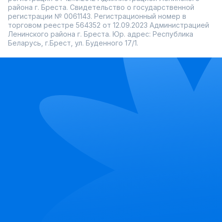
района г. Бреста. Свидетельство о государственной
регистрации № 0061143. Регистрационный номер в
торговом реестре 564352 от 12.09.2023 Администрацией
Ленинского района г. Бреста. Юр. адрес: Республика
Беларусь, г.Брест, ул. Буденного 17/1.