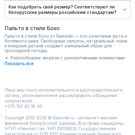
Как подобрать свой размер? Соответствуют ли
белорусские размеры российским стандартам?
Пальто в стиле Бохо
Пальто в стиле бохо от Ramonki — это сочетание уюта и
богемного шика. Свободные силуэты, натуральные ткани
и изящные детали создают уникальный образ для
прохладной погоды.
Разнообразие: модели с декоративными элементами
или лаконичным дизайном.
Показать всё
Тепло: плотные материалы и уютная подкладка.
Сочетаемость: идеальны с платьями или джинсами.
Пальто добавят в гардероб нотку свободы и стиля.
Доставка по России и возможность примерки сделают
выбор удобным. Мобильное приложение Ramonki
Лицо местного исполнительного и распорядительного
позволит оформить заказ и узнать о скидках.
органа, уполномоченное рассматривать обращения
покупателей:
+375 162 30-18-45
Copyright 2012-2026 © Ramonki.ru - интернет-магазин
фирменной белорусской одежды. Все права защищены.
ЧТУП «Чиколетта», УНП 291136513. Государственная
регистрация от 12.10.2012 Администрацией Ленинского