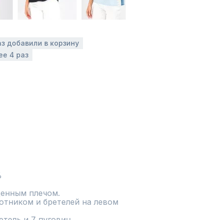
аз добавили в корзину
ее 4 раз
%
енным плечом.

отником и бретелей на левом 
тель и 7 пуговиц.
