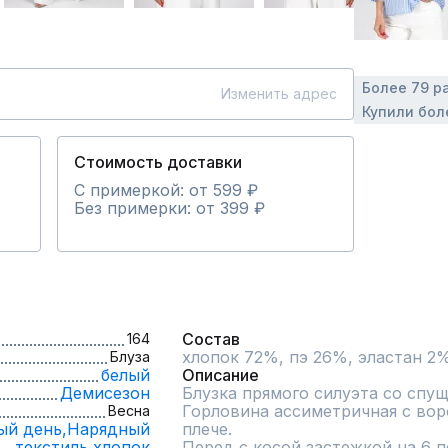
Более 79 р
Изменить адрес
Купили бол
Стоимость доставки
С примеркой: от 599 ₽
Без примерки: от 399 ₽
Состав
164
хлопок 72%, пэ 26%, эластан 2
Блуза
белый
Описание
Демисезон
Блузка прямого силуэта со спущ
Горловина ассиметричная с вор
Весна
ый день,
Нарядный
плече.

текстиль,
хлопок
Перед с косой застежкой на 6 пе