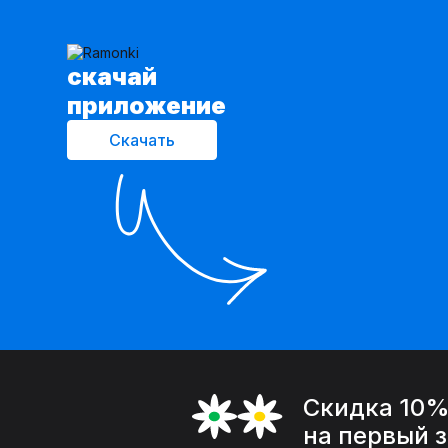
cкачай
приложение
Скачать
Скидка 10
на первый 