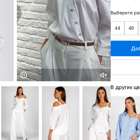
Выберите ра
44
46
Доб
В других ц