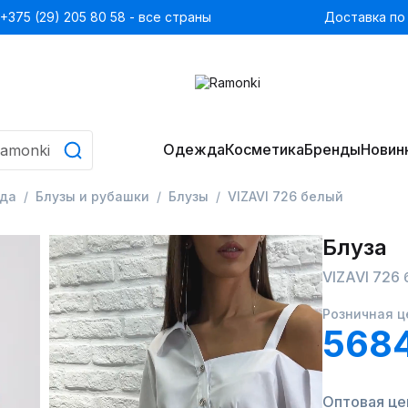
+375 (29) 205 80 58 - все страны
Доставка по
Одежда
Косметика
Бренды
Новин
да
Блузы и рубашки
Блузы
VIZAVI 726 белый
Блуза
VIZAVI 726
Розничная ц
568
Оптовая це