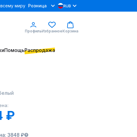
 всему миру
Розница
RUB
Профиль
Избранное
Корзина
ки
Помощь
Распродажа
 белый
ена:
4 ₽
на: 3848 ₽