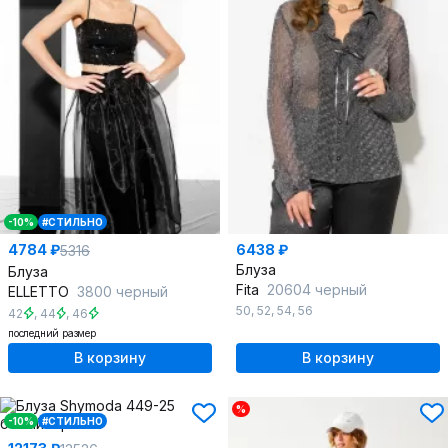
-10%
#СТИЛЬНО
4784 ₽
6438 ₽
5316
Блуза
Блуза
Fita
20604 черный
ELLETTO
3800 черный
50
,
52
,
54
,
56
42
,
44
,
46
последний размер
В корзину
В корзину
%
-10%
#СТИЛЬНО