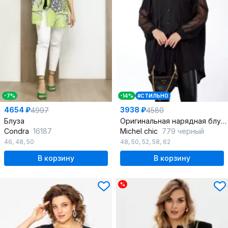
-7%
-14%
#СТИЛЬНО
4654 ₽
3938 ₽
4997
4580
Блуза
Оригинальная нарядная блуза из атлас-шифона и сетки
Condra
16187
Michel chic
779 черный
46
,
48
,
50
48
,
50
,
52
,
58
,
62
В корзину
В корзину
%