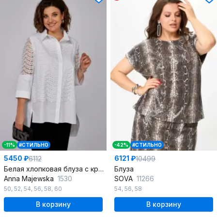
-11%
#СТИЛЬНО
-42%
#СТИЛЬНО
5450 ₽
6121 ₽
6112
10499
Белая хлопковая блуза с кружевами и выкройкой полуприлегающего силуэта
Блуза
Anna Majewska
1530
SOVA
11266
50
,
52
,
54
,
56
,
58
,
60
54
,
56
,
58
В корзину
В корзину