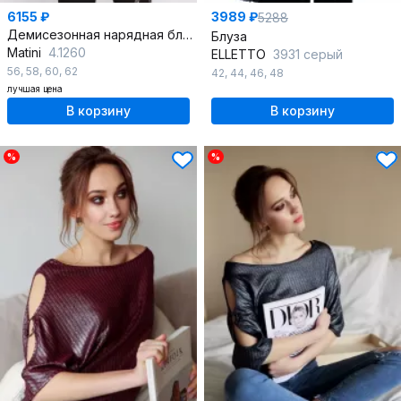
6155 ₽
3989 ₽
5288
Демисезонная нарядная блуза с сетчатой отделкой
Блуза
Matini
4.1260
ELLETTO
3931 серый
56
,
58
,
60
,
62
42
,
44
,
46
,
48
лучшая цена
В корзину
В корзину
%
%