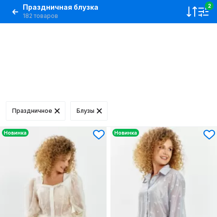
Праздничная блузка
2
182 товаров
Праздничное
Блузы
Новинка
Новинка