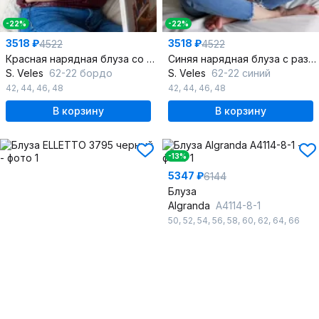
-22%
-22%
3518 ₽
3518 ₽
4522
4522
Красная нарядная блуза со стилем кимоно
Синяя нарядная блуза с разрезами и кольцом
S. Veles
62-22 бордо
S. Veles
62-22 синий
42
,
44
,
46
,
48
42
,
44
,
46
,
48
В корзину
В корзину
-13%
5347 ₽
6144
Блуза
Algranda
А4114-8-1
50
,
52
,
54
,
56
,
58
,
60
,
62
,
64
,
66