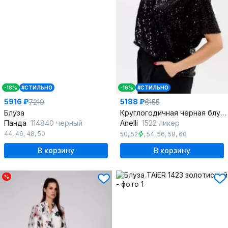
-18%
#СТИЛЬНО
-16%
#СТИЛЬНО
5916 ₽
5188 ₽
7219
6155
Блуза
Круглогодичная черная блузка из пайеток с V-образным вырезом
Панда
114840 черный
Anelli
1522 ликер
44
,
46
,
48
,
50
50
,
52
,
54
,
56
,
58
,
60
В корзину
В корзину
%