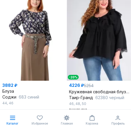
-20%
3882 ₽
4226 ₽
5254
Блуза
Кружевная свободная блуза с расклешенными рукавами
Соджи
683 синий
Таир-Гранд
62380 черный
44
,
46
46
,
48
,
50
лучшая цена
В корзину
В корзину
Каталог
Избранное
Главная
Корзина
Профиль