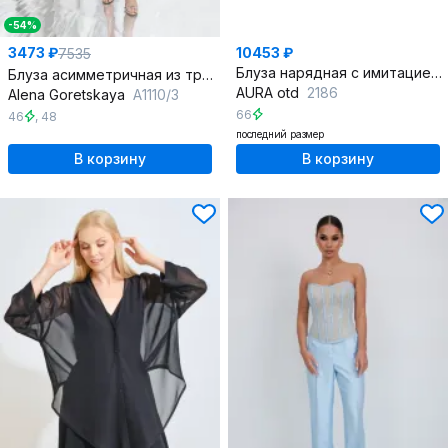
-54%
3473 ₽
10453 ₽
7535
Блуза нарядная с имитацией корсета и шифоновыми рукавами
Блуза асимметричная из трикотажа с шарфом-воротником
AURA otd
2186
Alena Goretskaya
A1110/3
66
46
,
48
последний размер
В корзину
В корзину