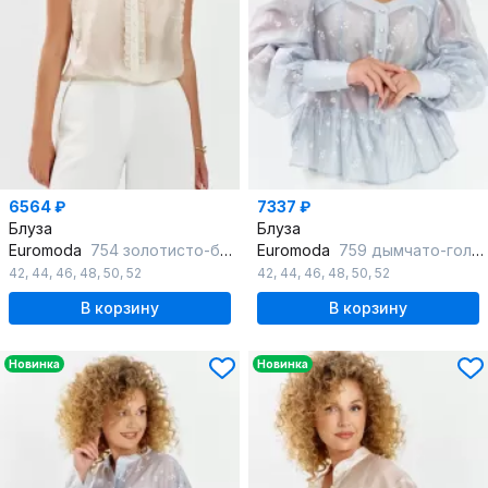
6564 ₽
7337 ₽
Блуза
Блуза
Euromoda
754 золотисто-бежевый
Euromoda
759 дымчато-голубой
42
,
44
,
46
,
48
,
50
,
52
42
,
44
,
46
,
48
,
50
,
52
В корзину
В корзину
Новинка
Новинка