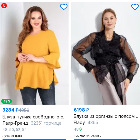
%
-19%
3284 ₽
6198 ₽
4050
Блузка из органзы с поясом и воздушным оформлением
Блуза-туника свободного силуэта с воланами в стиле бохо
Elady
4365
Таир-Гранд
62351 горчица
48
48
,
50
,
52
,
54
последний размер
лучшая цена