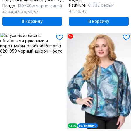
Faufilure
C1732 серый
Панда
130740w черно-синий
44
,
46
,
48
42
,
44
,
46
,
48
,
50
,
52
В корзину
В корзину
%
-31%
#СТИЛЬНО