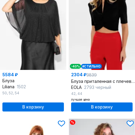
-40%
#СТИЛЬНО
5584 ₽
2304 ₽
3839
Блуза
Блуза приталенная с плечевыми накладками, на подкладке
Liliana
1502
EOLA
2793 черный
50
,
52
,
54
42
,
44
лучшая цена
В корзину
В корзину
%