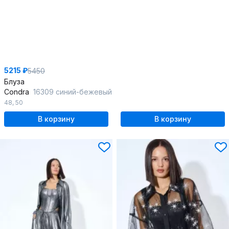
5215 ₽
5450
Блуза
Condra
16309 синий-бежевый
48
,
50
В корзину
В корзину