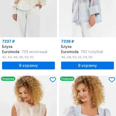
7337 ₽
7338 ₽
Блуза
Блуза
Euromoda
759 молочный
Euromoda
762 голубой
42
,
44
,
46
,
48
,
50
,
52
46
,
48
,
50
,
52
,
54
,
56
В корзину
В корзину
Новинка
Новинка