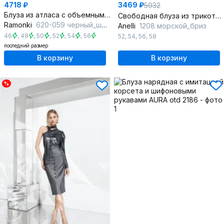
4718 ₽
3469 ₽
5032
Блуза из атласа с объемными рукавами и воротником-стойкой
Свободная блуза из трикотажа с V-образным вырезом и низом на резинке
Ramonki
620-059 черный_шифон
Anelli
1208 морской_бриз
46
,
48
,
50
,
52
,
54
,
56
52
,
54
,
56
,
58
последний размер
В корзину
В корзину
%