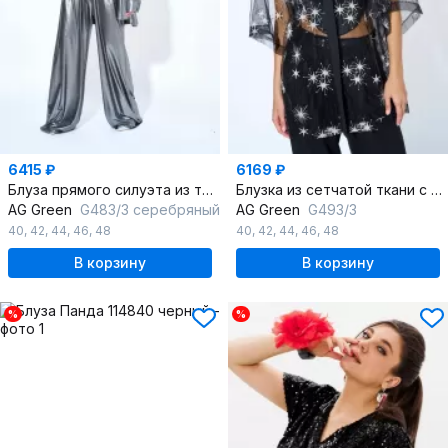
6415 ₽
6169 ₽
Блуза прямого силуэта из трикотажа с фигурным низом
Блузка из сетчатой ткани с воротником и воланами
AG Green
G483/3 серебряный
AG Green
G493/3
40
,
42
,
44
,
46
,
48
40
,
42
,
44
,
46
,
48
В корзину
В корзину
%
%