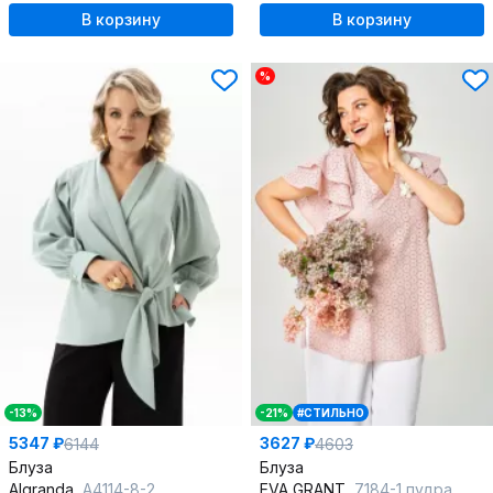
В корзину
В корзину
%
-13%
-21%
#СТИЛЬНО
5347 ₽
3627 ₽
6144
4603
Блуза
Блуза
Algranda
А4114-8-2
EVA GRANT
7184-1 пудра