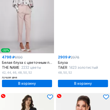
-22%
4798 ₽
2909 ₽
6190
2978
Белая блуза с цветочным принтом для деловых образов
Блуза
THE NAME
2232 цветы
TAiER
1423 золотистый
42
,
44
,
46
,
48
,
50
,
52
48
,
50
,
52
лучшая цена
В корзину
В корзину
%
%