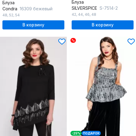
Блуза
Блуза
SILVERSPICE
S-7514-2
Condra
16309 бежевый
42
,
44
,
46
,
48
48
,
52
,
54
В корзину
В корзину
%
-25%
ПОДАРОК