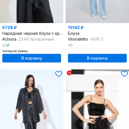
5728 ₽
10142 ₽
Нарядная черная блуза с круглым вырезом
Блуза
Achosa
2244 прозрачный
Vesnaletto
4341-2
46
52
последний размер
В корзину
В корзину
%