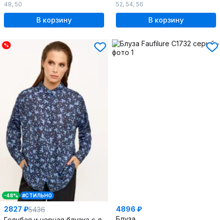
48
,
50
52
,
54
,
56
В корзину
В корзину
%
-48%
#СТИЛЬНО
2827 ₽
4896 ₽
5436
Блуза
Голубая и черная блузка с длинным рукавом для офиса