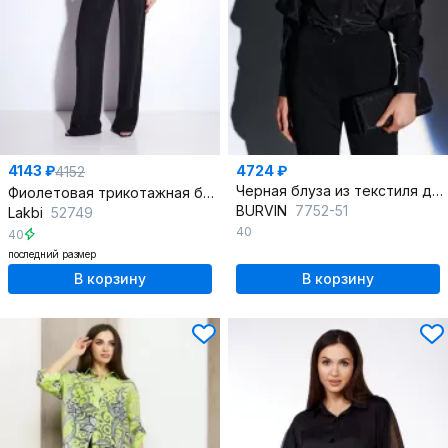
4143 ₽
4724 ₽
4152
Черная блуза из текстиля для демисезона на каждый день
Фиолетовая трикотажная блуза с асимметричным вырезом
BURVIN
7752-51
Lakbi
52749
40
40
последний размер
В корзину
В корзину