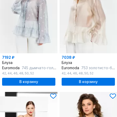
7192 ₽
7038 ₽
Блуза
Блуза
Euromoda
745 дымчато-голубой
Euromoda
753 золотисто-бежевый
42
,
44
,
46
,
48
,
50
,
52
42
,
44
,
46
,
48
,
50
,
52
В корзину
В корзину