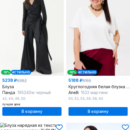
-18%
#СТИЛЬНО
-16%
#СТИЛЬНО
5238 ₽
5188 ₽
6382
6155
Блуза
Круглогодняя белая блузка из пайеток с асимметричным низом
Панда
195240w черный
Anelli
1522 мартини
42
,
44
,
46
,
50
50
,
52
,
54
,
56
,
58
,
60
лучшая цена
В корзину
В корзину