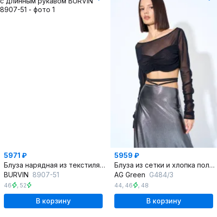
5971 ₽
5959 ₽
Блуза нарядная из текстиля с длинным рукавом
Блуза из сетки и хлопка полуприлегающий короткий стиль
BURVIN
8907-51
AG Green
G484/3
46
,
52
44
,
46
,
48
В корзину
В корзину