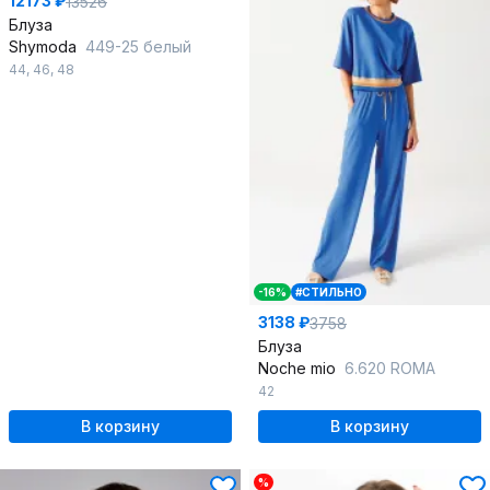
12173 ₽
13526
Блуза
Shymoda
449-25 белый
44
,
46
,
48
-16%
#СТИЛЬНО
3138 ₽
3758
Блуза
Noche mio
6.620 ROMA
42
В корзину
В корзину
%