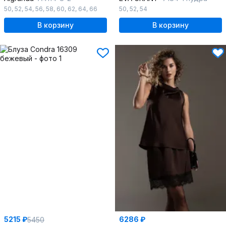
50
,
52
,
54
,
56
,
58
,
60
,
62
,
64
,
66
50
,
52
,
54
В корзину
В корзину
5215 ₽
6286 ₽
5450