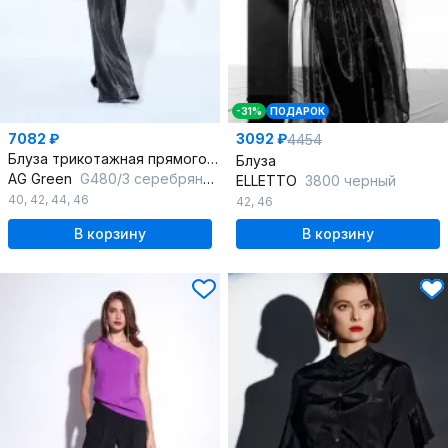
-31%
ПОДАРОК
7082 ₽
3092 ₽
4454
Блуза трикотажная прямого силуэта с застежкой пуговицами
Блуза
AG Green
G480/3 серебряный
ELLETTO
3800 черный
40
,
42
,
44
,
46
42
,
46
В корзину
В корзину