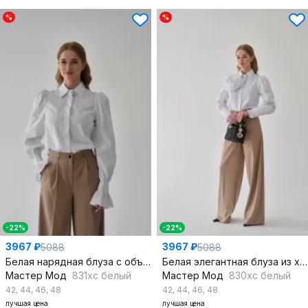
%
%
-22%
-22%
3967 ₽
3967 ₽
5088
5088
Белая нарядная блуза с объемным рукавом и розой-аксессуаром
Белая элегантная блуза из хлопка с романтичной оборкой
Мастер Мод
831хс белый
Мастер Мод
830хс белый
42
,
44
,
46
,
48
42
,
44
,
46
,
48
лучшая цена
лучшая цена