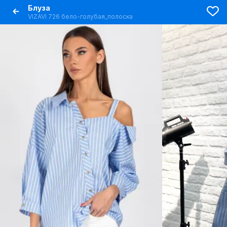
Блуза
VIZAVI 726 бело-голубая_полоска