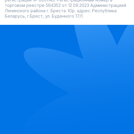
торговом реестре 564352 от 12.09.2023 Администрацией
Ленинского района г. Бреста. Юр. адрес: Республика
Беларусь, г.Брест, ул. Буденного 17/1.