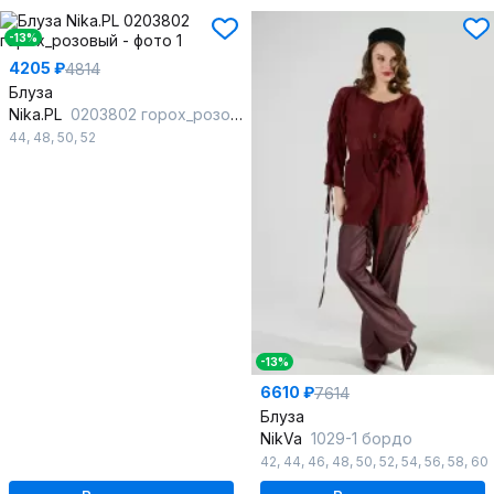
-13%
4205 ₽
4814
Блуза
Nika.PL
0203802 горох_розовый
44
,
48
,
50
,
52
-13%
6610 ₽
7614
Блуза
NikVa
1029-1 бордо
42
,
44
,
46
,
48
,
50
,
52
,
54
,
56
,
58
,
60