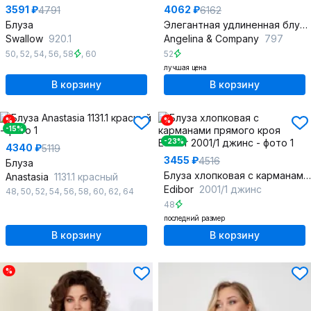
3591 ₽
4062 ₽
4791
6162
Блуза
Элегантная удлиненная блуза из шифона с асимметричным низом
Swallow
920.1
Angelina & Сompany
797
50
,
52
,
54
,
56
,
58
,
60
52
лучшая цена
В корзину
В корзину
%
%
-15%
-23%
4340 ₽
5119
3455 ₽
4516
Блуза
Блуза хлопковая с карманами прямого кроя
Anastasia
1131.1 красный
Edibor
2001/1 джинс
48
,
50
,
52
,
54
,
56
,
58
,
60
,
62
,
64
48
последний размер
В корзину
В корзину
%