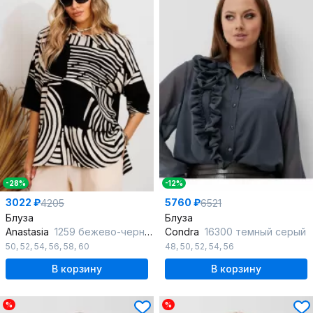
-28%
-12%
3022 ₽
5760 ₽
4205
6521
Блуза
Блуза
Anastasia
1259 бежево-черный
Condra
16300 темный серый
50
,
52
,
54
,
56
,
58
,
60
48
,
50
,
52
,
54
,
56
В корзину
В корзину
%
%