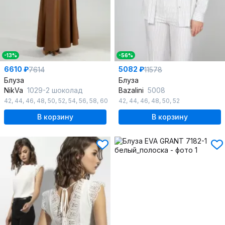
-13%
-56%
6610 ₽
5082 ₽
7614
11578
Блуза
Блуза
NikVa
1029-2 шоколад
Bazalini
5008
42
,
44
,
46
,
48
,
50
,
52
,
54
,
56
,
58
,
60
42
,
44
,
46
,
48
,
50
,
52
В корзину
В корзину