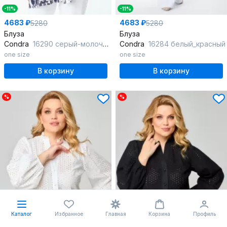
-11%
-11%
4683 ₽
4683 ₽
5280
5280
Блуза
Блуза
Condra
16290 серый-молочный
Condra
16284 белый_красный
one size
one size
В корзину
В корзину
%
%
Каталог
Избранное
Главная
Корзина
Профиль