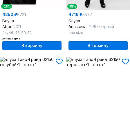
-26%
-15%
4250 ₽
4716 ₽
5731
5577
Блуза
Блуза
Abbi
2311
Anastasia
1260 черный
44
,
46
,
48
,
50
,
52
one size
лучшая цена
В корзину
В корзину