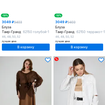
-10%
-10%
3049 ₽
3049 ₽
3403
3403
Блуза
Блуза
Таир-Гранд
62150 голубой-1
Таир-Гранд
62150 терракот-1
46
,
48
,
50
,
52
46
,
48
,
50
,
52
лучшая цена
лучшая цена
В корзину
В корзину
%