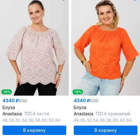
-15%
-15%
4340 ₽
4340 ₽
5119
5119
Блуза
Блуза
Anastasia
1131.4 латте
Anastasia
1131.4 оранжеый
48
,
50
,
52
,
54
,
56
,
58
,
60
,
62
,
64
48
,
50
,
52
,
54
,
56
,
58
,
60
,
62
,
64
В корзину
В корзину