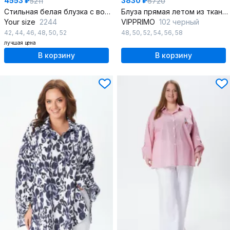
4553 ₽
3830 ₽
5211
6720
Стильная белая блузка с воротником-стойкой и рюшами, демисезон
Блуза прямая летом из ткани “решелье” с воротником-стойкой
Your size
2244
VIPPRIMO
102 черный
42
,
44
,
46
,
48
,
50
,
52
48
,
50
,
52
,
54
,
56
,
58
лучшая цена
В корзину
В корзину