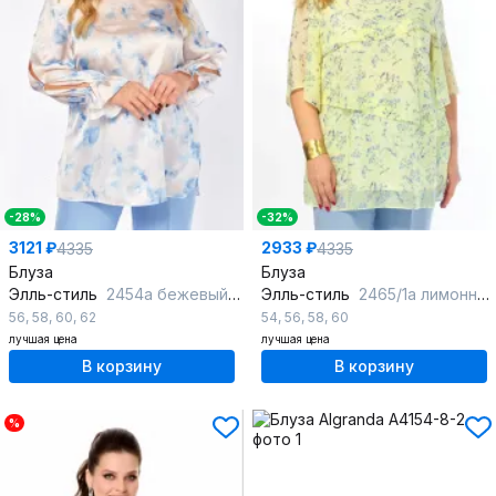
-28%
-32%
3121 ₽
2933 ₽
4335
4335
Блуза
Блуза
Элль-стиль
2454а бежевый_голубой
Элль-стиль
2465/1а лимонный_голубой
56
,
58
,
60
,
62
54
,
56
,
58
,
60
лучшая цена
лучшая цена
В корзину
В корзину
%