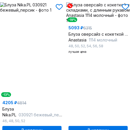
%
-19%
5093 ₽
6315
Блуза оверсайз с кокеткой и складками, с длинным рукавом
Anastasia
1114 молочный
48
,
50
,
52
,
54
,
56
,
58
лучшая цена
-13%
4205 ₽
4814
Блуза
Nika.PL
030921 бежевый_персик
46
,
48
,
50
,
52