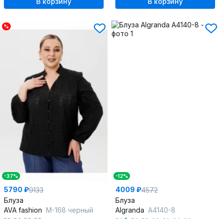
В корзину
В корзину
%
-37%
-12%
5790 ₽
4009 ₽
9133
4572
Блуза
Блуза
AVA fashion
М-168 черный
Algranda
А4140-8