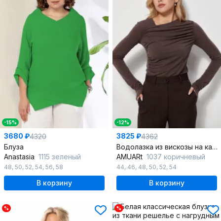
-15%
-12%
3680 ₽
3825 ₽
4320
4362
Блуза
Водолазка из вискозы на каждый день с драпировкой
Anastasia
1115 зеленый
AMUARt
1037 коричневый
48
,
50
,
52
,
54
,
56
,
58
44
,
46
,
48
,
50
,
52
,
54
В корзину
В корзину
%
%