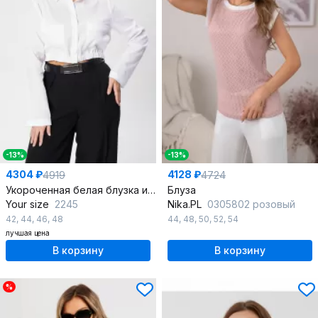
-13%
-13%
4304 ₽
4128 ₽
4919
4724
Укороченная белая блузка из хлопка с присборенным низом, демисезон
Блуза
Your size
2245
Nika.PL
0305802 розовый
42
,
44
,
46
,
48
44
,
48
,
50
,
52
,
54
лучшая цена
В корзину
В корзину
%