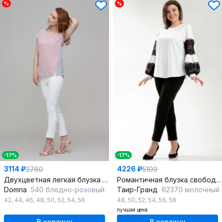
%
%
-17%
-17%
3114 ₽
4226 ₽
3760
5109
Двухцветная легкая блузка из вискозы, универсальный крой
Романтичная блузка свободного силуэта из текстиля и кружева
Domna
540 бледно-розовый
Таир-Гранд
62370 молочный
42
,
44
,
46
,
48
,
50
,
52
,
54
,
56
48
,
50
,
52
,
54
,
56
,
58
лучшая цена
В корзину
В корзину