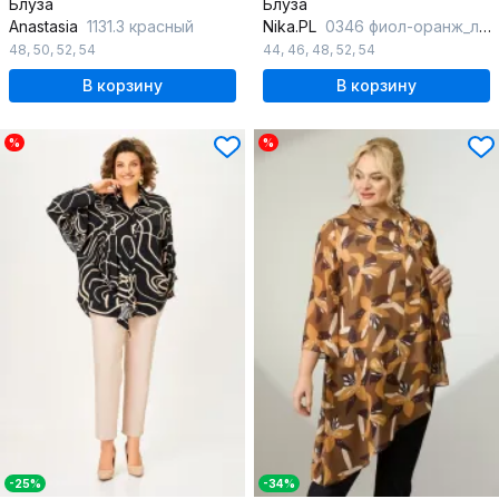
Блуза
Блуза
Anastasia
1131.3 красный
Nika.PL
0346 фиол-оранж_листья
48
,
50
,
52
,
54
44
,
46
,
48
,
52
,
54
В корзину
В корзину
%
%
-25%
-34%