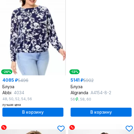
-26%
-13%
4085 ₽
5141 ₽
5496
5902
Блуза
Блуза
Abbi
4034
Algranda
А4154-8-2
48
,
50
,
52
,
54
,
56
56
,
58
,
60
лучшая цена
В корзину
В корзину
%
%