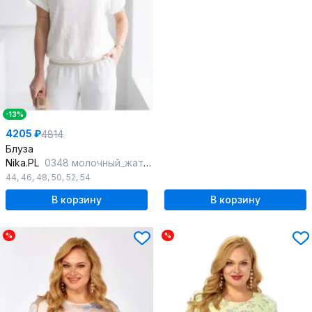
-13%
4205 ₽
4814
Блуза
Nika.PL
0348 молочный_жатка
44
,
46
,
48
,
50
,
52
,
54
В корзину
В корзину
%
%