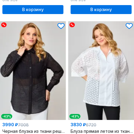
В корзину
В корзину
%
%
-43%
-43%
3990 ₽
3830 ₽
7008
6720
Черная блузка из ткани решелье с длинным рукавом и застежкой на пуговицы
Блуза прямая летом из ткани “решелье” с воротником-стойкой