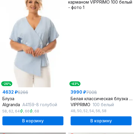
-26%
-43%
4632 ₽
3990 ₽
6266
7008
Блуза
Белая классическая блузка из ткани решелье с нагрудным карманом
Algranda
A4159-8 голубой
VIPPRIMO
100 белый
48
,
50
,
52
,
54
,
56
,
58
58
,
62
,
64
,
66
,
68
В корзину
В корзину