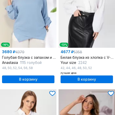
-16%
-13%
3680 ₽
4677 ₽
4379
5358
Голубая блузка с запахом и асимметричным низом
Белая блузка из хлопка с V-вырезом и рюшей, демисезон
Anastasia
1115 голубой
Your size
2242
48
,
50
,
52
,
54
,
56
,
58
42
,
44
,
46
,
48
,
50
,
52
лучшая цена
В корзину
В корзину