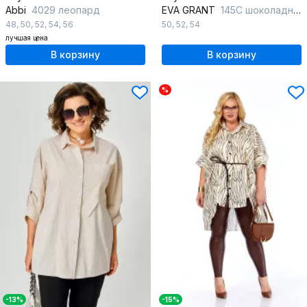
Abbi
4029 леопард
EVA GRANT
145С шоколадный_принт-цветок
48
,
50
,
52
,
54
,
56
50
,
52
,
54
лучшая цена
В корзину
В корзину
%
-13%
-15%