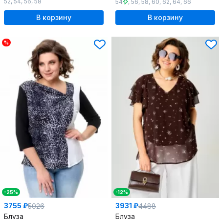
52
,
54
,
56
,
58
54
,
56
,
58
,
60
,
62
,
64
,
66
В корзину
В корзину
%
-25%
-12%
3755 ₽
3931 ₽
5026
4488
Блуза
Блуза