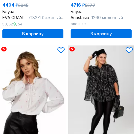
4404 ₽
4716 ₽
5045
5577
Блуза
Блуза
EVA GRANT
7182-1 бежевый_полоска
Anastasia
1260 молочный
one size
50
,
52
,
54
В корзину
В корзину
%
%