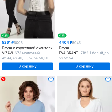
-12%
-13%
5261 ₽
4404 ₽
6006
5045
Блуза с кружевной окантовкой и завязками на спине
Блуза
VIZAVI
673 молочный
EVA GRANT
7182-1 белый_полоска
42
,
44
,
46
,
48
,
50
,
52
,
54
,
56
,
58
50
,
52
,
54
В корзину
В корзину
%