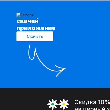
cкачай
приложение
Скачать
Скидка 10
на первый 