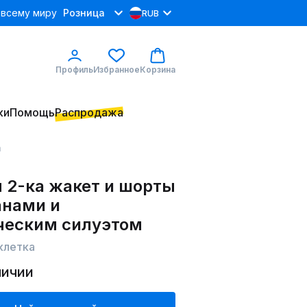
 всему миру
Розница
RUB
Профиль
Избранное
Корзина
ки
Помощь
Распродажа
а
 2-ка жакет и шорты
анами и
ческим силуэтом
 клетка
личии