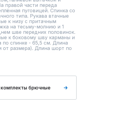
а правой части переда 
еплённая пуговицей. Спинка со 
ного типа. Рукава втачные 
е к низу с притачным 
жка на тесьму-молнию и 1 
днем шве передних половинок. 
ые к боковому шву карманы и 
по спинке - 65,5 см. Длина 
и от размера). Длина шорт по 
 комплекты брючные