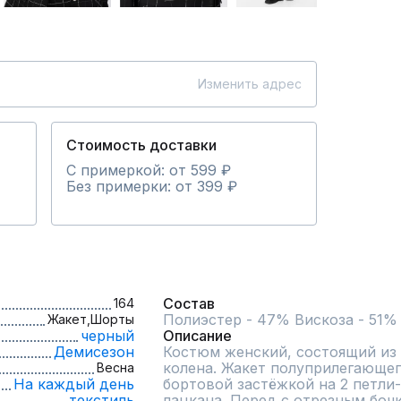
Изменить адрес
Стоимость доставки
С примеркой: от 599 ₽
Без примерки: от 399 ₽
Состав
164
Жакет,
Шорты
черный
Описание
Демисезон
Костюм женский, состоящий из 
колена. Жакет полуприлегающег
Весна
На каждый день
бортовой застёжкой на 2 петли-
текстиль
лацкана. Перед с отрезным бочк