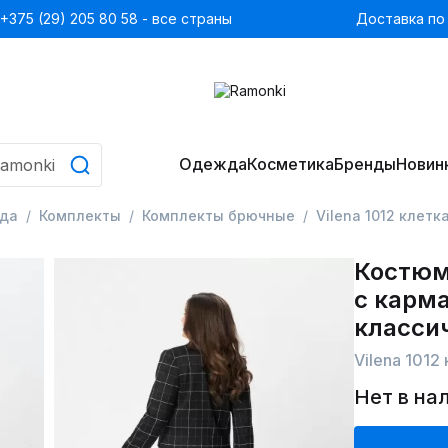
+375 (29) 205 80 58 - все страны
Доставка по
Одежда
Косметика
Бренды
Новин
да
Комплекты
Комплекты брючные
Vilena 1012 клетк
Костюм
с карм
класси
Vilena 1012
Нет в на