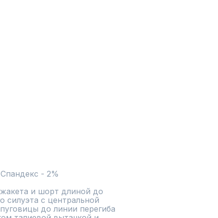
жакета и шорт длиной до 
о силуэта с центральной 
пуговицы до линии перегиба 
ом,талиевой вытачкой и 