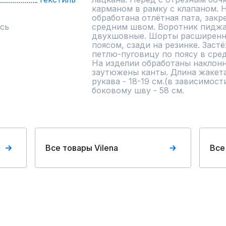
карманом в рамку с клапаном. Н
обработана отлётная пата, закр
сь
средним швом. Воротник пиджач
двухшовные. Шорты расширенны
поясом, сзади на резинке. Застё
петлю-пуговицу по поясу в сре
На изделии обработаны наклонн
заутюжены канты. Длина жакета 
рукава - 18-19 см.(в зависимост
боковому шву - 58 см.
Все товары Vilena
Все