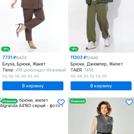
-9%
-9%
7731 ₽
11303 ₽
8472
12442
Блуза, Брюки, Жакет
Брюки, Джемпер, Жилет
Tensi
416 шоколадо-бежевый
TAiER
1458
54
,
56
,
58
,
60
,
62
,
64
46
,
48
,
50
,
52
,
54
,
56
В корзину
В корзину
Новинка
Новинка