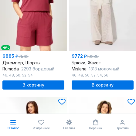
-9%
6885 ₽
9772 ₽
7542
10230
Джемпер, Шорты
Брюки, Жакет
Rumoda
2293 бордовый
Mislana
1313 молочный
46
,
48
,
50
,
52
,
54
46
,
48
,
50
,
52
,
54
,
56
В корзину
В корзину
Каталог
Избранное
Главная
Корзина
Профиль