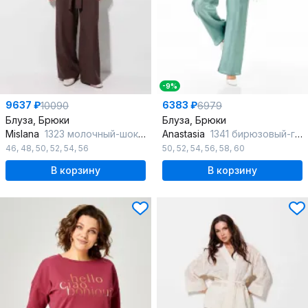
-9%
9637 ₽
6383 ₽
10090
6979
Блуза, Брюки
Блуза, Брюки
Mislana
1323 молочный-шоколад
Anastasia
1341 бирюзовый-горох
46
,
48
,
50
,
52
,
54
,
56
50
,
52
,
54
,
56
,
58
,
60
В корзину
В корзину