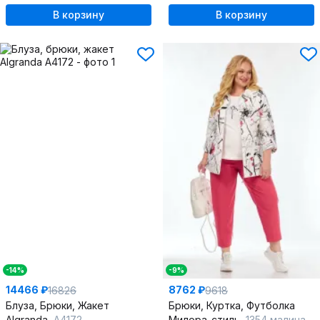
В корзину
В корзину
-14%
-9%
14466 ₽
8762 ₽
16826
9618
Блуза, Брюки, Жакет
Брюки, Куртка, Футболка
Algranda
А4172
Милора-стиль
1354 малина-белый