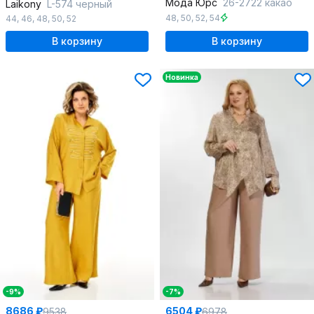
Мода Юрс
26-2722 какао
Laikony
L-574 черный
48
,
50
,
52
,
54
44
,
46
,
48
,
50
,
52
В корзину
В корзину
Новинка
-9%
-7%
8686 ₽
6504 ₽
9538
6978