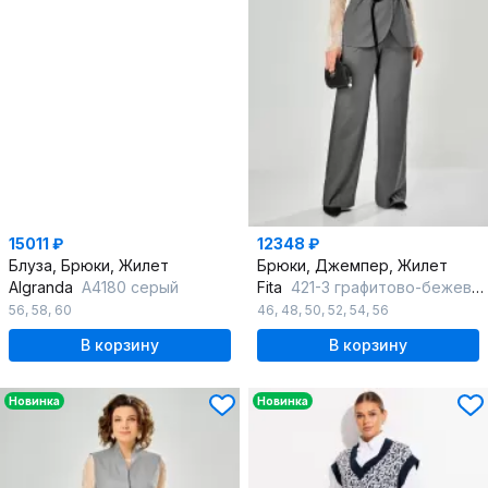
15011 ₽
12348 ₽
Блуза, Брюки, Жилет
Брюки, Джемпер, Жилет
Algranda
А4180 серый
Fita
421-3 графитово-бежевый
56
,
58
,
60
46
,
48
,
50
,
52
,
54
,
56
В корзину
В корзину
Новинка
Новинка