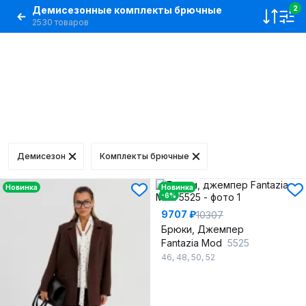
Демисезонные комплекты брючные
2
2530 товаров
Демисезон
Комплекты брючные
Новинка
Новинка
-6%
9707 ₽
10307
Брюки, Джемпер
Fantazia Mod
5525
46
,
48
,
50
,
52