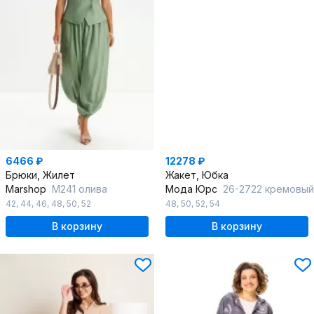
6466 ₽
12278 ₽
Брюки, Жилет
Жакет, Юбка
Marshop
М241 олива
Мода Юрс
26-2722 кремовый
42
,
44
,
46
,
48
,
50
,
52
48
,
50
,
52
,
54
В корзину
В корзину