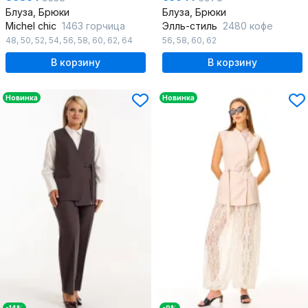
Блуза, Брюки
Блуза, Брюки
Michel chic
1463 горчица
Элль-стиль
2480 кофе
48
,
50
,
52
,
54
,
56
,
58
,
60
,
62
,
64
56
,
58
,
60
,
62
В корзину
В корзину
Новинка
Новинка