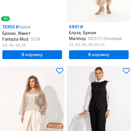
-6%
13350 ₽
5901 ₽
14204
Блуза, Брюки
Брюки, Жакет
Marshop
М237/1 бежевый
Fantazia Mod
5534
42
,
44
,
46
,
48
,
50
,
52
44
,
46
,
48
,
50
В корзину
В корзину