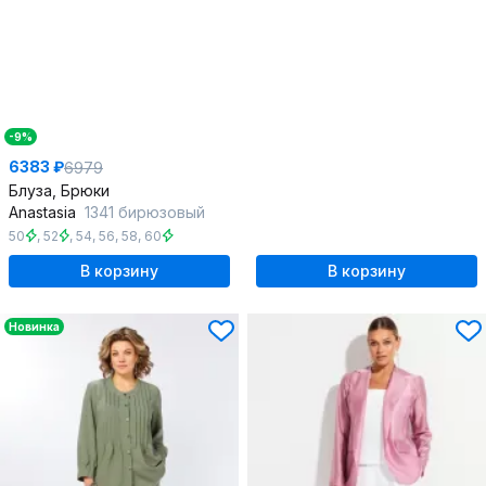
-9%
6383 ₽
6979
Блуза, Брюки
Anastasia
1341 бирюзовый
50
,
52
,
54
,
56
,
58
,
60
В корзину
В корзину
Новинка