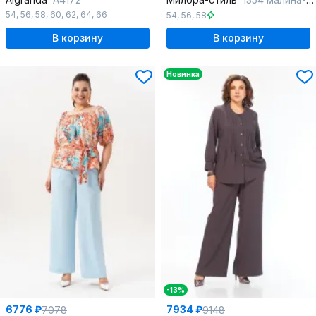
54
,
56
,
58
,
60
,
62
,
64
,
66
54
,
56
,
58
В корзину
В корзину
Новинка
-13%
6776 ₽
7934 ₽
7078
9148