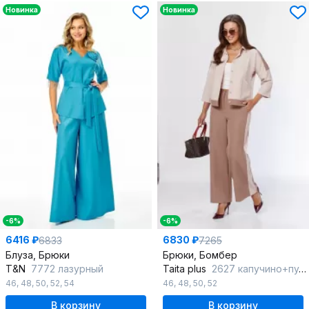
Новинка
Новинка
-6%
-6%
6416 ₽
6830 ₽
6833
7265
Блуза, Брюки
Брюки, Бомбер
T&N
7772 лазурный
Taita plus
2627 капучино+пудра
46
,
48
,
50
,
52
,
54
46
,
48
,
50
,
52
В корзину
В корзину