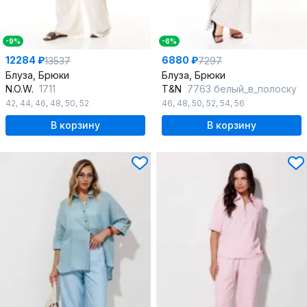
-9%
-6%
12284 ₽
6880 ₽
13537
7297
Блуза, Брюки
Блуза, Брюки
N.O.W.
1711
T&N
7763 белый_в_полоску
42
,
44
,
46
,
48
,
50
,
52
46
,
48
,
50
,
52
,
54
,
56
В корзину
В корзину