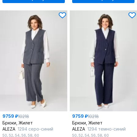
9759 ₽
9759 ₽
10218
10218
Брюки, Жилет
Брюки, Жилет
ALEZA
1294 серо-синий
ALEZA
1294 темно-синий
50
,
52
,
54
,
56
,
58
,
60
50
,
52
,
54
,
56
,
58
,
60