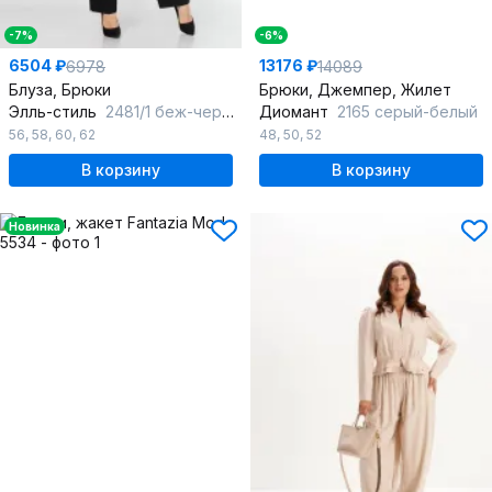
-7%
-6%
6504 ₽
13176 ₽
6978
14089
Блуза, Брюки
Брюки, Джемпер, Жилет
Элль-стиль
2481/1 беж-черный
Диомант
2165 серый-белый
56
,
58
,
60
,
62
48
,
50
,
52
В корзину
В корзину
Новинка