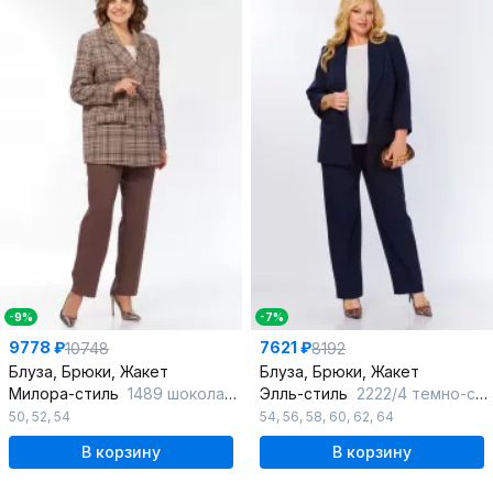
-9%
-7%
9778 ₽
7621 ₽
10748
8192
Блуза, Брюки, Жакет
Блуза, Брюки, Жакет
Милора-стиль
1489 шоколад+клетка
Элль-стиль
2222/4 темно-синий
50
,
52
,
54
54
,
56
,
58
,
60
,
62
,
64
В корзину
В корзину