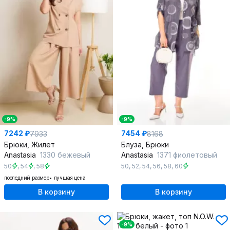
-9%
-9%
7242 ₽
7454 ₽
7933
8168
Брюки, Жилет
Блуза, Брюки
Anastasia
1330 бежевый
Anastasia
1371 фиолетовый
50
,
54
,
58
50
,
52
,
54
,
56
,
58
,
60
последний размер
лучшая цена
В корзину
В корзину
-9%