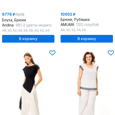
6776 ₽
10002 ₽
7078
Брюки, Рубашка
Блуза, Брюки
AMUARt
1122 голубой
Andina
981-2 цветы-индиго
48
,
50
,
52
,
54
,
56
48
,
50
,
52
,
54
,
56
,
58
,
60
,
62
,
64
В корзину
В корзину