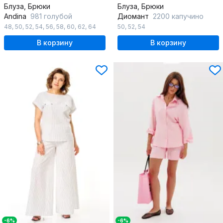
Блуза, Брюки
Блуза, Брюки
Andina
981 голубой
Диомант
2200 капучино
48
,
50
,
52
,
54
,
56
,
58
,
60
,
62
,
64
50
,
52
,
54
В корзину
В корзину
-6%
-6%