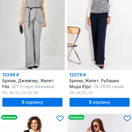
12348 ₽
12278 ₽
Брюки, Джемпер, Жилет
Брюки, Жилет, Рубашка
Fita
421-2 серо-бежевый
Мода Юрс
26-2830 синий
46
,
48
,
50
,
52
,
54
,
56
46
,
48
,
50
,
52
В корзину
В корзину
Новинка
Новинка