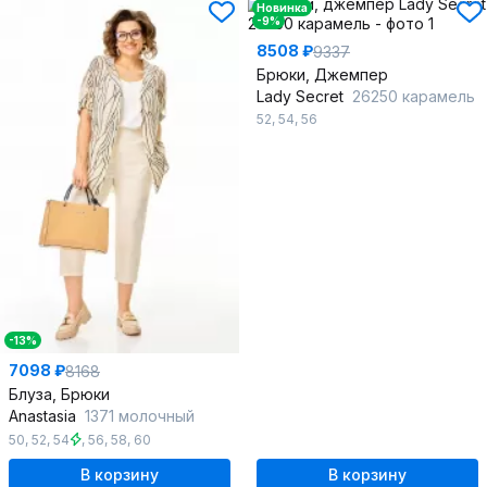
Новинка
-9%
8508 ₽
9337
Брюки, Джемпер
Lady Secret
26250 карамель
52
,
54
,
56
-13%
7098 ₽
8168
Блуза, Брюки
Anastasia
1371 молочный
50
,
52
,
54
,
56
,
58
,
60
В корзину
В корзину