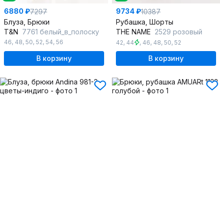
6880 ₽
9734 ₽
7297
10387
Блуза, Брюки
Рубашка, Шорты
T&N
7761 белый_в_полоску
THE NAME
2529 розовый
46
,
48
,
50
,
52
,
54
,
56
42
,
44
,
46
,
48
,
50
,
52
В корзину
В корзину