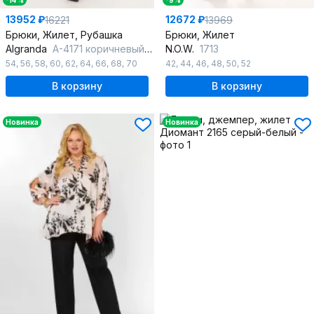
-14%
-9%
13952 ₽
12672 ₽
16221
13969
Брюки, Жилет, Рубашка
Брюки, Жилет
Algranda
А-4171 коричневый-молочный
N.O.W.
1713
54
,
56
,
58
,
60
,
62
,
64
,
66
,
68
,
70
42
,
44
,
46
,
48
,
50
,
52
В корзину
В корзину
Новинка
Новинка