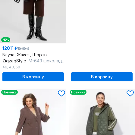
-5%
12811 ₽
13430
Блуза, Жакет, Шорты
ZigzagStyle
М-649 шоколадный-горох
46
,
48
,
50
В корзину
В корзину
Новинка
Новинка