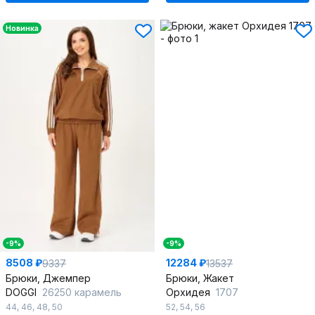
Новинка
-9%
-9%
8508 ₽
12284 ₽
9337
13537
Брюки, Джемпер
Брюки, Жакет
DOGGI
26250 карамель
Орхидея
1707
44
,
46
,
48
,
50
52
,
54
,
56