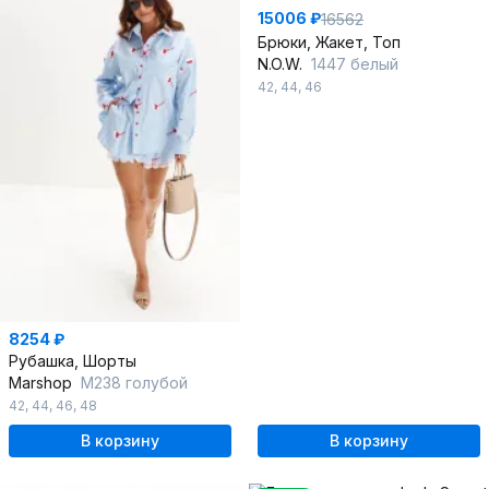
15006 ₽
16562
Брюки, Жакет, Топ
N.O.W.
1447 белый
42
,
44
,
46
8254 ₽
Рубашка, Шорты
Marshop
М238 голубой
42
,
44
,
46
,
48
В корзину
В корзину