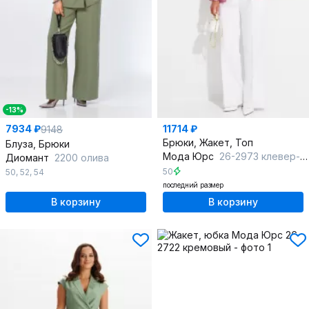
-13%
7934 ₽
11714 ₽
9148
Брюки, Жакет, Топ
Блуза, Брюки
Мода Юрс
26-2973 клевер-молочный
Диомант
2200 олива
50
50
,
52
,
54
последний размер
В корзину
В корзину