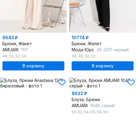
9543 ₽
10774 ₽
Брюки, Жакет
Брюки, Жилет
AMUARt
1117
Мода Юрс
26-2911 черный
48
,
50
,
52
,
54
46
,
48
,
50
,
52
В корзину
В корзину
8622 ₽
Блуза, Брюки
AMUARt
1046 серый
50
,
52
,
54
,
56
,
58
,
60