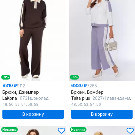
-9%
-6%
8310 ₽
6830 ₽
9112
7265
Брюки, Джемпер
Брюки, Бомбер
LaKona
11731 шоколад
Taita plus
2627/1 лаванда+молоко
48
,
50
,
52
,
54
,
56
,
58
48
,
50
,
52
,
54
,
56
В корзину
В корзину
Новинка
Новинка