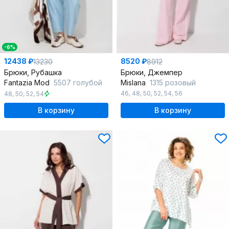
-6%
12438 ₽
8520 ₽
13230
8912
Брюки, Рубашка
Брюки, Джемпер
Fantazia Mod
5507 голубой
Mislana
1315 розовый
46
,
48
,
50
,
52
,
54
,
56
48
,
50
,
52
,
54
В корзину
В корзину