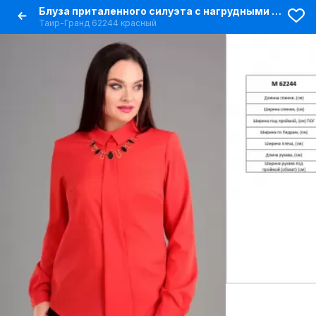
Блуза приталенного силуэта с нагрудными вытачками из текстиля
Таир-Гранд 62244 красный