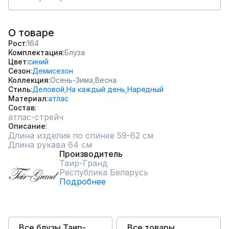
О товаре
Рост
164
Комплектация
Блуза
Цвет
синий
Сезон
Демисезон
Коллекция
Осень-Зима,
Весна
Стиль
Деловой,
На каждый день,
Нарядный
Материал
атлас
Состав
атлас-стрейч
Описание
Длина изделия по спинке 59-62 см

Длина рукава 64 см
Производитель
Таир-Гранд
Республика Беларусь
Подробнее
Все блузы Таир-
Все товары