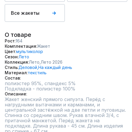
Все жакеты
О товаре
Рост
164
Комплектация
Жакет
Цвет
мультиколор
Сезон
Лето
Коллекция
Лето,
Лето 2026
Стиль
Деловой,
На каждый день
Материал
текстиль
Состав
полиэстер 95%, спандекс 5%        

Описание
Жакет женский прямого силуэта. Перёд с 
нагрудными вытачками и карманами, и 
центральной застёжкой на две петли и пуговицы. 
Спинка со средним швом. Рукав втачной 3/4, с 
притачной манжетой. Перёд жакета на 
подкладке. Длина рукава - 45 см. Длина изделия 
по спинке - 67 см.