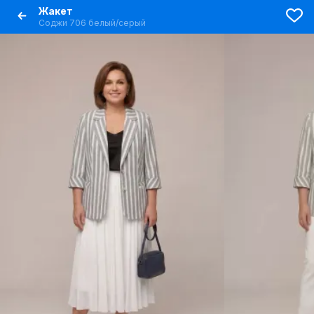
Жакет
Соджи 706 белый/серый