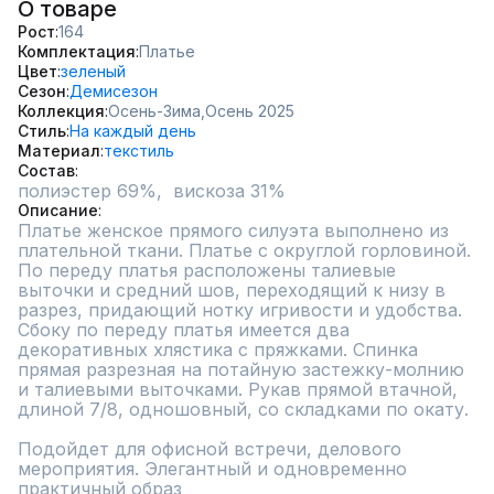
О товаре
Рост
164
Комплектация
Платье
Цвет
зеленый
Сезон
Демисезон
Коллекция
Осень-Зима,
Осень 2025
Стиль
На каждый день
Материал
текстиль
Состав
полиэстер 69%,  вискоза 31%
Описание
Платье женское прямого силуэта выполнено из 
плательной ткани. Платье с округлой горловиной. 
По переду платья расположены талиевые 
выточки и средний шов, переходящий к низу в 
разрез, придающий нотку игривости и удобства. 
Сбоку по переду платья имеется два 
декоративных хлястика с пряжками. Спинка 
прямая разрезная на потайную застежку-молнию 
и талиевыми выточками. Рукав прямой втачной, 
длиной 7/8, одношовный, со складками по окату.

Подойдет для офисной встречи, делового 
мероприятия. Элегантный и одновременно 
практичный образ
