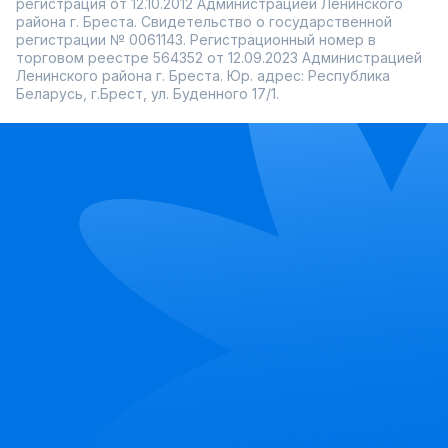
регистрация от 12.10.2012 Администрацией Ленинского
района г. Бреста. Свидетельство о государственной
регистрации № 0061143. Регистрационный номер в
торговом реестре 564352 от 12.09.2023 Администрацией
Ленинского района г. Бреста. Юр. адрес: Республика
Беларусь, г.Брест, ул. Буденного 17/1.