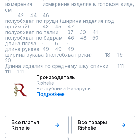
измерения	измерения изделия в готовом виде, 
см		

	42	44	46

полуобхват по груди (ширина изделия под 
проймой)	43	45	47

полуобхват по талии	37	39	41

полуобхват по бедрам	46	48	50

длина плеча	6	6	6

длина рукава	49	49	49

ширина рукава (полуобхват руки)	18	19	
20

Длина изделия по среднему шву спинки	111	
111	111
Производитель
Rishelie
Республика Беларусь
Подробнее
Все платья
Все товары
Rishelie
Rishelie