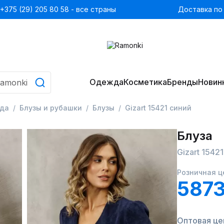
+375 (29) 205 80 58 - все страны
Доставка по
Одежда
Косметика
Бренды
Новин
да
Блузы и рубашки
Блузы
Gizart 15421 синий
Блуза
Gizart 1542
Розничная ц
5873
Оптовая це