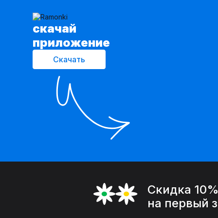
cкачай
приложение
Скачать
Скидка 10
на первый 