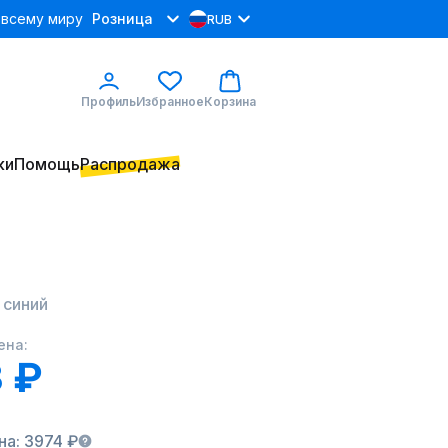
 всему миру
Розница
RUB
Профиль
Избранное
Корзина
ки
Помощь
Распродажа
1 синий
ена:
 ₽
на: 3974 ₽