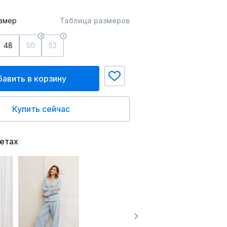
змер
Таблица размеров
48
50
52
авить в корзину
Купить сейчас
ветах