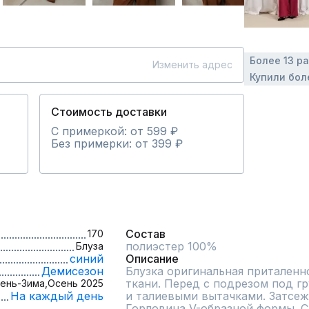
Более 13 р
Изменить адрес
Купили бол
Стоимость доставки
С примеркой: от 599 ₽
Без примерки: от 399 ₽
Состав
170
полиэстер 100%
Блуза
синий
Описание
Демисезон
Блузка оригинальная приталенно
ткани. Перед с подрезом под гр
ень-Зима,
Осень 2025
На каждый день
и талиевыми вытачками. Затсежк
Горловина V-образной формы. С