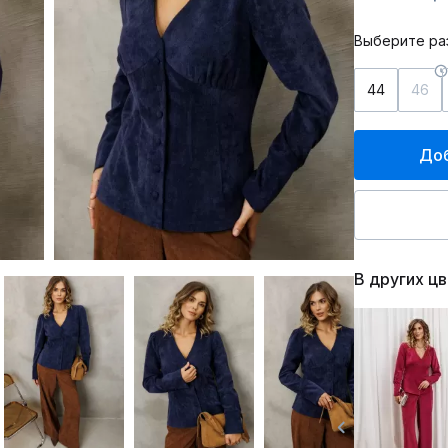
Выберите ра
44
46
Доб
В других ц