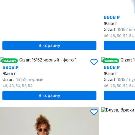
6908 ₽
Жакет
Gizart
15152 ш
46
,
48
,
50
,
52
,
54
В корзину
Новинка
Новинка
6908 ₽
6908 ₽
Жакет
Жакет
Gizart
15152 черный
Gizart
15152 п
46
,
48
,
50
,
52
,
54
46
,
48
,
50
,
52
,
54
В корзину