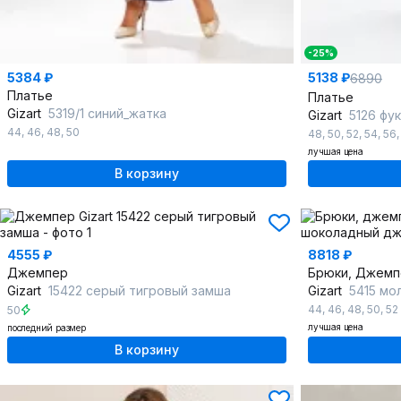
-25%
5384 ₽
5138 ₽
6890
Платье
Платье
Gizart
5319/1 синий_жатка
Gizart
5126 фу
44
,
46
,
48
,
50
48
,
50
,
52
,
54
,
56
лучшая цена
В корзину
4555 ₽
8818 ₽
Джемпер
Брюки, Джемп
Gizart
15422 серый тигровый замша
Gizart
5415 мо
44
,
46
,
48
,
50
,
52
50
лучшая цена
последний размер
В корзину