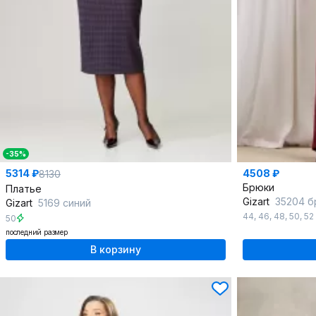
-35%
5314 ₽
4508 ₽
8130
Брюки
Платье
Gizart
35204 б
Gizart
5169 синий
44
,
46
,
48
,
50
,
52
50
последний размер
В корзину