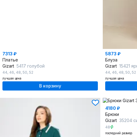
7313 ₽
5873 ₽
Платье
Блуза
Gizart
5417 голубой
Gizart
15421 яр
44
,
46
,
48
,
50
,
52
44
,
46
,
48
,
50
,
52
лучшая цена
лучшая цена
В корзину
4180 ₽
Брюки
Gizart
35204 с
48
последний размер