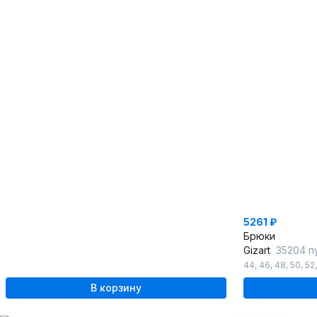
5261 ₽
Брюки
Gizart
35204 п
44
,
46
,
48
,
50
,
52
В корзину