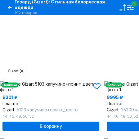
Гизард (Gizart): Стильная белорусская
1
одежда
192 товаров
Gizart
Новинка
Новинка
8301 ₽
9995 ₽
Платье
Платье
Gizart
5103 капучино+принт_цветы
Gizart
25300 к
44
,
46
,
48
,
50
,
52
44
,
46
,
48
,
50
,
52
В корзину