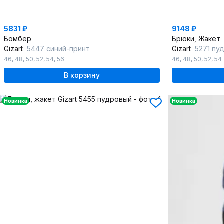
5831 ₽
9148 ₽
Бомбер
Брюки, Жакет
Gizart
5447 синий-принт
Gizart
5271 пу
46
,
48
,
50
,
52
,
54
,
56
46
,
48
,
50
,
52
,
54
В корзину
Новинка
Новинка