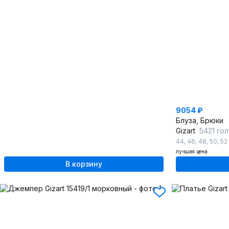
9054 ₽
Блуза, Брюки
Gizart
5421 го
44
,
46
,
48
,
50
,
52
лучшая цена
В корзину