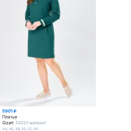
5901 ₽
Платье
Gizart
5422/1 малахит
44
,
46
,
48
,
50
,
52
,
54