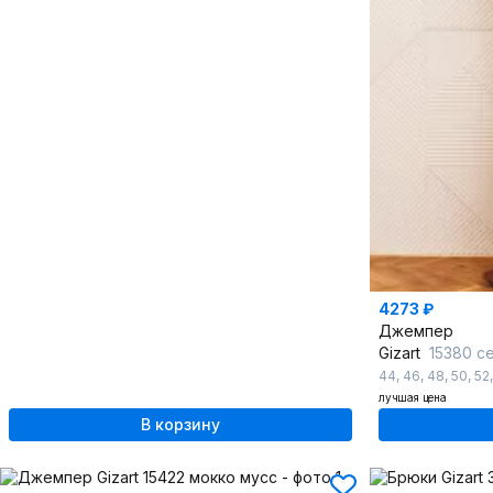
4273 ₽
Джемпер
Gizart
15380 с
44
,
46
,
48
,
50
,
52
лучшая цена
В корзину