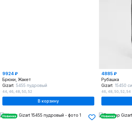
9924 ₽
4885 ₽
Брюки, Жакет
Рубашка
Gizart
5455 пудровый
Gizart
15450 с
44
,
46
,
48
,
50
,
52
46
,
48
,
50
,
52
,
54
В корзину
Новинка
Новинка