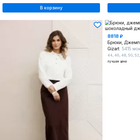
В корзину
8818 ₽
Брюки, Джемп
Gizart
5415 мо
44
,
46
,
48
,
50
,
52
лучшая цена