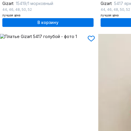
Gizart
15419/1 морковный
Gizart
5417 яр
44
,
46
,
48
,
50
,
52
44
,
46
,
48
,
50
,
52
лучшая цена
лучшая цена
В корзину