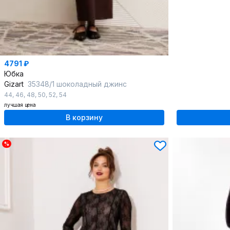
4791 ₽
Юбка
Gizart
35348/1 шоколадный джинс
44
,
46
,
48
,
50
,
52
,
54
лучшая цена
В корзину
%