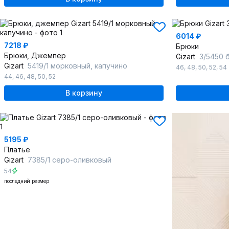
6014 ₽
7218 ₽
Брюки
Брюки, Джемпер
Gizart
3/5450 
Gizart
5419/1 морковный, капучино
46
,
48
,
50
,
52
,
54
44
,
46
,
48
,
50
,
52
В корзину
5195 ₽
Платье
Gizart
7385/1 серо-оливковый
54
последний размер