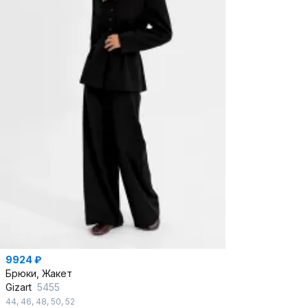
9924 ₽
Брюки, Жакет
Gizart
5455
44
,
46
,
48
,
50
,
52