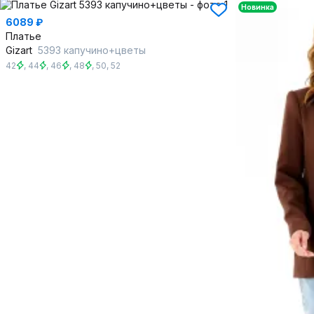
Новинка
6089 ₽
Платье
Gizart
5393 капучино+цветы
42
,
44
,
46
,
48
,
50
,
52