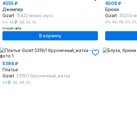
4555 ₽
4508 ₽
Джемпер
Брюки
Gizart
15422 мокко мусс
Gizart
35204 м
44
,
46
,
48
,
50
,
52
44
,
46
,
48
,
50
,
52
лучшая цена
В корзину
5384 ₽
Платье
Gizart
5319/1 брусничный_жатка
44
,
46
,
48
,
50