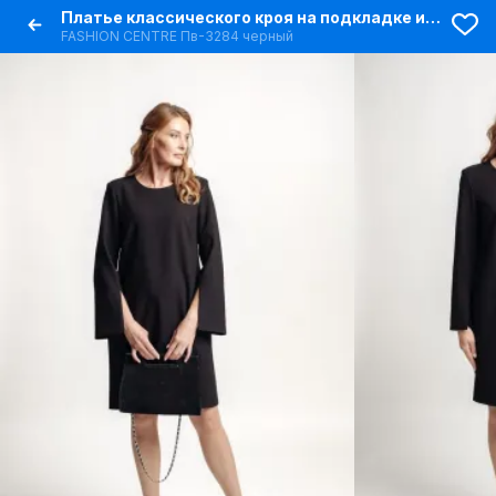
Платье классического кроя на подкладке из текстиля с шлицей
FASHION CENTRE Пв-3284 черный