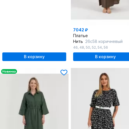
7042 ₽
Платье
Нить
26с58 коричневый
46
,
48
,
50
,
52
,
54
,
56
В корзину
В корзину
Новинка