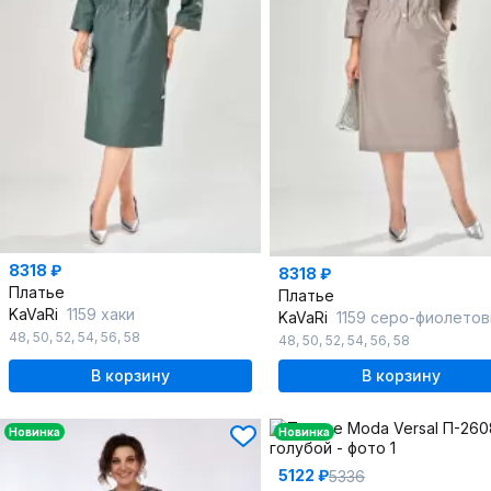
8318 ₽
8318 ₽
Платье
Платье
KaVaRi
1159 хаки
KaVaRi
1159 серо-фиолето
48
,
50
,
52
,
54
,
56
,
58
48
,
50
,
52
,
54
,
56
,
58
В корзину
В корзину
Новинка
Новинка
5122 ₽
5336