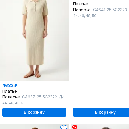
Платье
Полесье
С4641-25 5С2323-Д43 164 прибой+с
44
,
46
,
48
,
50
4682 ₽
Платье
Полесье
С4637-25 5С2322-Д43 164 суровый+суровый
44
,
46
,
48
,
50
В корзину
В корзину
%