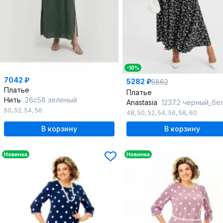
-10%
7042 ₽
5282 ₽
5862
Платье
Платье
Нить
26с58 зеленый
Anastasia
1237.2 черный_белый
50
,
52
,
54
,
56
48
,
50
,
52
,
54
,
56
,
58
,
60
В корзину
В корзину
Новинка
Новинка