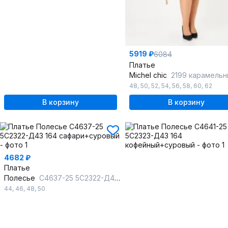
5919 ₽
6084
Платье
Michel chic
2199 карамельный_ка
48
,
50
,
52
,
54
,
56
,
58
,
60
,
62
В корзину
В корзину
4682 ₽
Платье
Полесье
С4637-25 5С2322-Д43 164 сафари+суровый
44
,
46
,
48
,
50