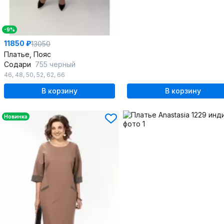
-9%
11850 ₽
13050
Платье, Пояс
Содари
755 черный
46
,
48
,
50
,
52
,
62
,
66
В корзину
В корзину
Новинка