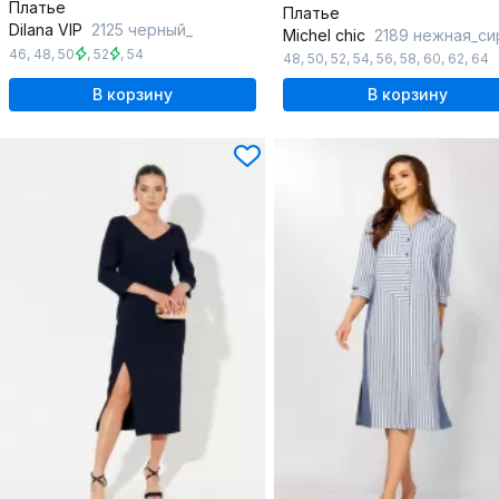
Платье
Платье
Dilana VIP
2125 черный_
Michel chic
2189 нежная_си
46
,
48
,
50
,
52
,
54
48
,
50
,
52
,
54
,
56
,
58
,
60
,
62
,
64
В корзину
В корзину