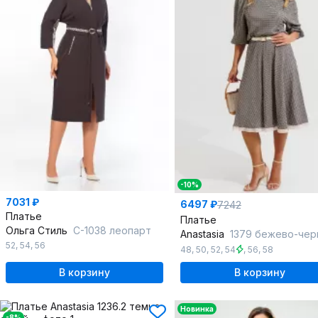
-10%
7031 ₽
6497 ₽
7242
Платье
Платье
Ольга Стиль
С-1038 леопарт
Anastasia
1379 бежево-чер
52
,
54
,
56
48
,
50
,
52
,
54
,
56
,
58
В корзину
В корзину
Новинка
-8%