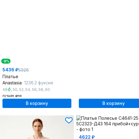
-8%
5436 ₽
5926
Платье
Anastasia
1236.2 фуксия
48
,
50
,
52
,
54
,
56
,
58
,
60
лучшая цена
В корзину
В корзину
4622 ₽