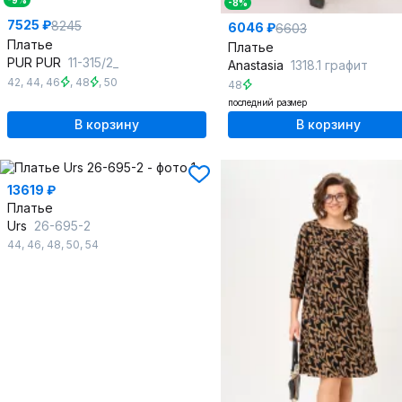
-9%
-8%
7525 ₽
8245
6046 ₽
6603
Платье
Платье
PUR PUR
11-315/2_
Anastasia
1318.1 графит
42
,
44
,
46
,
48
,
50
48
последний размер
В корзину
В корзину
13619 ₽
Платье
Urs
26-695-2
44
,
46
,
48
,
50
,
54