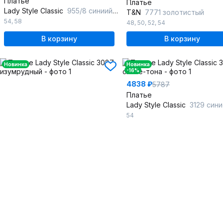
Платье
Платье
Lady Style Classic
955/8 синиий-хаки
T&N
7771 золотистый
54
,
58
48
,
50
,
52
,
54
В корзину
В корзину
Новинка
Новинка
-16%
4838 ₽
5787
Платье
Lady Style Classic
3129 синие-
54