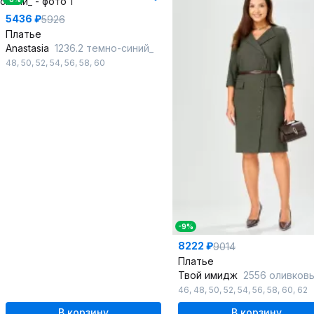
5436 ₽
5926
Платье
Anastasia
1236.2 темно-синий_
48
,
50
,
52
,
54
,
56
,
58
,
60
-9%
8222 ₽
9014
Платье
Твой имидж
2556 оливковый_в_к
46
,
48
,
50
,
52
,
54
,
56
,
58
,
60
,
62
В корзину
В корзину