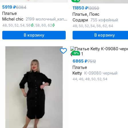
-9%
5919 ₽
6084
11850 ₽
13050
Платье
Платье, Пояс
Michel chic
2199 молочный_каприз
Содари
755 кофейный
48
,
50
,
52
,
54
,
56
,
58
,
60
,
62
48
,
50
,
52
,
54
,
56
,
62
,
64
В корзину
В корзину
-9%
6865 ₽
7512
Платье
Ketty
К-09080 черный
44
,
46
,
48
,
50
,
52
,
54