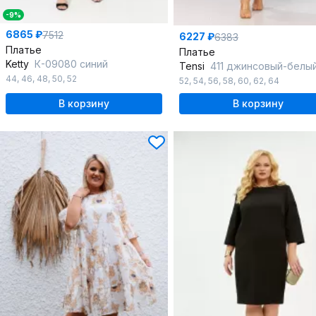
-9%
6865 ₽
7512
6227 ₽
6383
Платье
Платье
Ketty
К-09080 синий
Tensi
411 джинсовый-белы
44
,
46
,
48
,
50
,
52
52
,
54
,
56
,
58
,
60
,
62
,
64
В корзину
В корзину