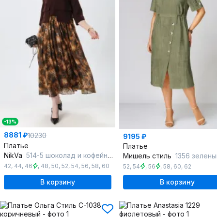
-13%
8881 ₽
10230
9195 ₽
Платье
Платье
NikVa
514-5 шоколад и кофейный леопард
Мишель стиль
1356 зелены
42
,
44
,
46
,
48
,
50
,
52
,
54
,
56
,
58
,
60
52
,
54
,
56
,
58
,
60
,
62
В корзину
В корзину