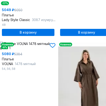
-17%
5049 ₽
6050
Платье
Lady Style Classic
3087 изумрудный
48
В корзину
В корзину
Новинка
Новинка
-6%
5080 ₽
5384
Платье
VOLNA
1478 мятный
54
,
56
,
58