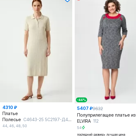
-44%
4310 ₽
5407 ₽
9632
Платье
Полесье
С4643-25 5С2197-Д43 164 суровый+суровый
ELVIRA
112
44
,
46
,
48
,
50
54
последний размер
лучшая цена