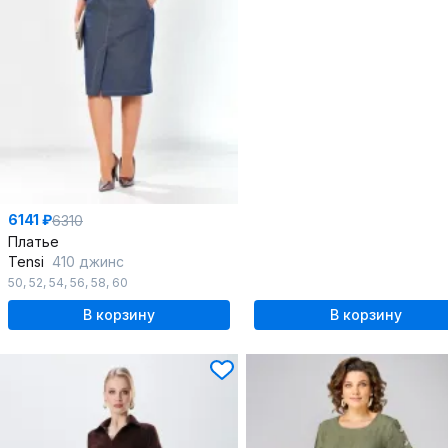
6141 ₽
6310
Платье
Tensi
410 джинс
50
,
52
,
54
,
56
,
58
,
60
В корзину
В корзину