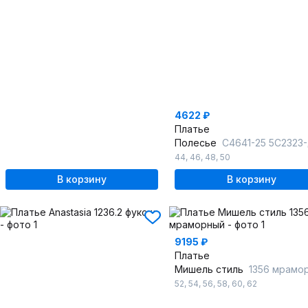
4622 ₽
Платье
Полесье
С4641-25 5С2323-Д43 164 кофейный+с
44
,
46
,
48
,
50
В корзину
В корзину
9195 ₽
Платье
Мишель стиль
1356 мрамо
52
,
54
,
56
,
58
,
60
,
62