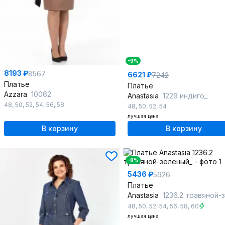
-9%
8193 ₽
8567
6621 ₽
7242
Платье
Платье
Azzara
10062
Anastasia
1229 индиго_
48
,
50
,
52
,
54
,
56
,
58
48
,
50
,
52
,
54
лучшая цена
В корзину
В корзину
-8%
5436 ₽
5926
Платье
Anastasia
1236.2 травяной-зел
48
,
50
,
52
,
54
,
56
,
58
,
60
лучшая цена