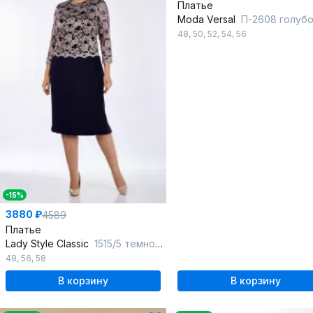
Платье
Moda Versal
П-2608 голуб
48
,
50
,
52
,
54
,
56
-15%
3880 ₽
4589
Платье
Lady Style Classic
1515/5 темно-синий_с_ розовым
48
,
56
,
58
В корзину
В корзину