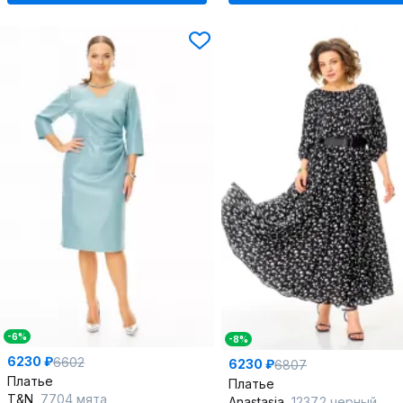
-6%
-8%
6230 ₽
6602
6230 ₽
6807
Платье
Платье
T&N
7704 мята
Anastasia
1237.2 черный