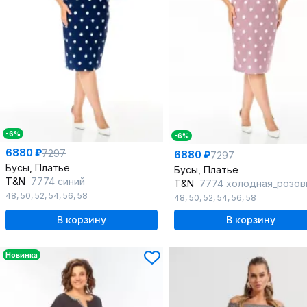
-6%
-6%
6880 ₽
7297
6880 ₽
7297
Бусы, Платье
Бусы, Платье
T&N
7774 синий
T&N
7774 холодная_розов
48
,
50
,
52
,
54
,
56
,
58
48
,
50
,
52
,
54
,
56
,
58
В корзину
В корзину
Новинка