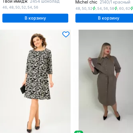
Твой имидж
2454 шоколад
Michel chic
2140/1 красный
46
,
48
,
50
,
52
,
54
,
56
48
,
50
,
52
,
54
,
56
,
58
,
60
,
62
В корзину
В корзину