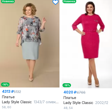
Новинка
Новинка
-16%
-16%
4313 ₽
5132
4020 ₽
4766
Платье
Платье
Lady Style Classic
1343/7 оливковый
Lady Style Classic
2002/12
58
,
60
48
,
54