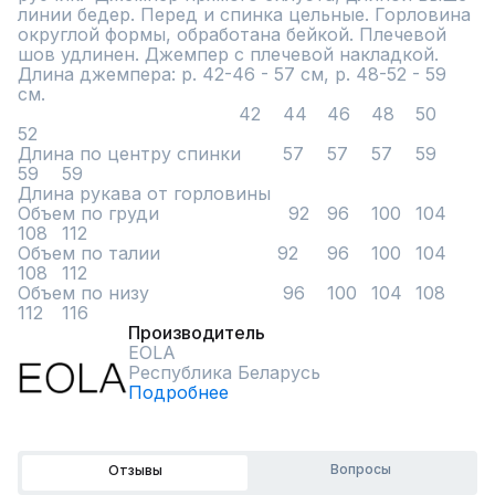
линии бедер. Перед и спинка цельные. Горловина 
округлой формы, обработана бейкой. Плечевой 
шов удлинен. Джемпер с плечевой накладкой.

Длина джемпера: р. 42-46 - 57 см, р. 48-52 - 59 
см.

	                                42	44	46	48	50	
52

Длина по центру спинки	57	57	57	59	
59	59

Длина рукава от горловины 						

Объем по груди	                 92	96	100	104	
108	112

Объем по талии	               92	96	100	104	
108	112

Объем по низу	                96	100	104	108	
112	116
Производитель
EOLA
Республика Беларусь
Подробнее
Вопросы
Отзывы