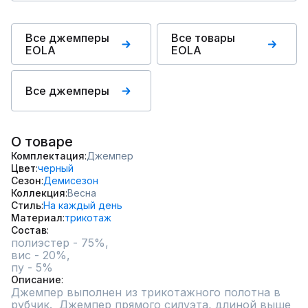
Все джемперы
Все товары
EOLA
EOLA
Все джемперы
О товаре
Комплектация
Джемпер
Цвет
черный
Сезон
Демисезон
Коллекция
Весна
Стиль
На каждый день
Материал
трикотаж
Состав
полиэстер - 75%,

вис - 20%,

пу - 5%
Описание
Джемпер выполнен из трикотажного полотна в 
рубчик.  Джемпер прямого силуэта, длиной выше 