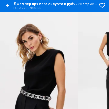
Джемпер прямого силуэта в рубчик из трикотажа
EOLA 2799 черный