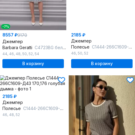
-7%
8557 ₽
2185 ₽
9170
Джемпер
Джемпер
Полесье
С1444-266С1609-Д43 170,176 утренняя сирень
Barbara Geratti
С4723BG белый/т.синий
46
,
50
,
52
44
,
46
,
48
,
50
,
52
,
54
В корзину
В корзину
2185 ₽
Джемпер
Полесье
С1444-266С1609-Д43 170,176 голубая дымка
46
,
48
,
52