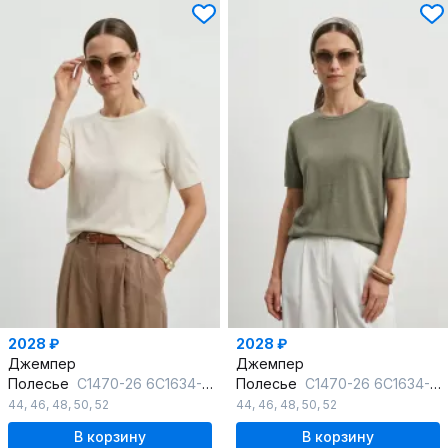
2028 ₽
2028 ₽
Джемпер
Джемпер
Полесье
С1470-26 6С1634-Д43 170,176 суровый
Полесье
С1470-26 6С1634-Д43 158,164 грифельно-зеленый
44
,
46
,
48
,
50
,
52
44
,
46
,
48
,
50
,
52
В корзину
В корзину