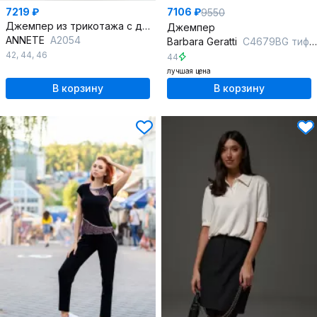
7219 ₽
7106 ₽
9550
Джемпер из трикотажа с декоративными лентами
Джемпер
ANNETE
A2054
Barbara Geratti
С4679BG тиффани/белый
42
,
44
,
46
44
лучшая цена
В корзину
В корзину