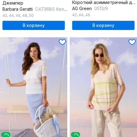
Короткий асимметричный джемпер из трикотажа с пряжкой
Джемпер
AG Green
G513/9
Barbara Geratti
С4736BG белый/голубой
42
,
44
,
46
42
,
44
,
46
,
48
,
50
В корзину
В корзину
-7%
-7%