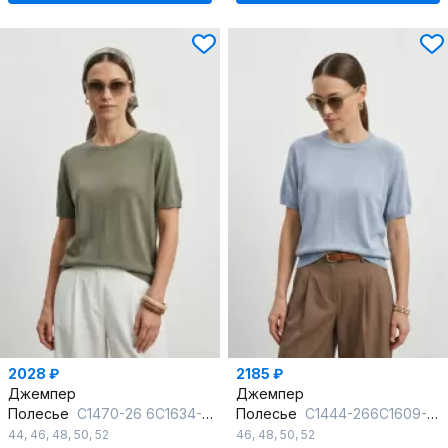
2028 ₽
2185 ₽
Джемпер
Джемпер
Полесье
С1470-26 6С1634-Д43 170,176 грифельно-зеленый
Полесье
С1444-266С1609-Д43 158,164 голубая дымка
44
,
46
,
48
,
50
,
52
46
,
48
,
50
,
52