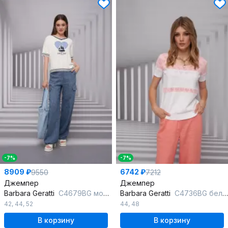
-7%
-7%
8909 ₽
6742 ₽
9550
7212
Джемпер
Джемпер
Barbara Geratti
С4679BG молочн/голубой
Barbara Geratti
С4736BG белый/коралл
42
,
44
,
52
44
,
48
В корзину
В корзину