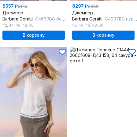
8557 ₽
8297 ₽
9170
8889
Джемпер
Джемпер
Barbara Geratti
С4669BG белый
Barbara Geratti
С4907BG пудра/лайм
42
,
44
,
46
,
48
,
50
42
,
44
,
46
,
48
,
50
В корзину
В корзину