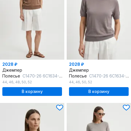
2028 ₽
2028 ₽
Джемпер
Джемпер
Полесье
С1470-26 6С1634-Д43 170,176 песочный_беж
Полесье
С1470-26 6С1634-Д43 158,164 стальной
44
,
46
,
48
,
50
,
52
44
,
46
,
50
,
52
В корзину
В корзину