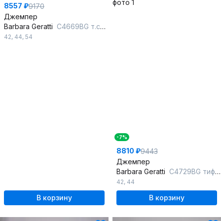
8557 ₽
9170
Джемпер
Barbara Geratti
С4669BG т.синий
42
,
44
,
54
-7%
8810 ₽
9443
Джемпер
Barbara Geratti
С4729BG тиффани/чёрный
42
,
44
В корзину
В корзину