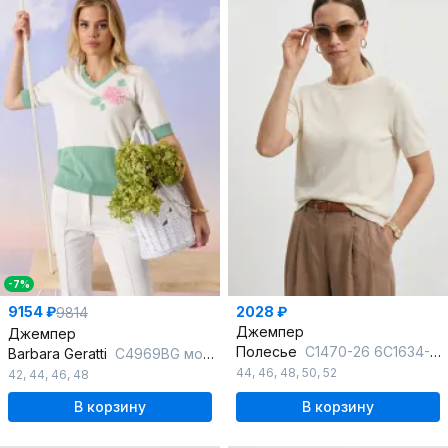
-7%
9154 ₽
2028 ₽
9814
Джемпер
Джемпер
Полесье
С1470-26 6С1634-Д43 158,164 суровый
Barbara Geratti
С4969BG молочный/мох
44
,
46
,
48
,
50
,
52
42
,
44
,
46
,
48
В корзину
В корзину