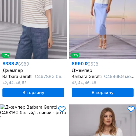
-7%
-7%
8388 ₽
8990 ₽
8989
9638
Джемпер
Джемпер
Barbara Geratti
С4678BG белый/бежевый
Barbara Geratti
С4946BG молочн/голубой
42
,
44
,
46
,
52
42
,
44
,
46
,
48
В корзину
В корзину