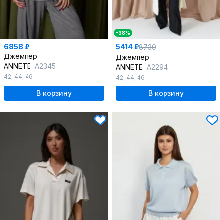
-38%
6858 ₽
5414 ₽
8730
Джемпер
Джемпер
ANNETE
A2345
ANNETE
A2294
42
,
44
,
46
42
,
44
,
46
В корзину
В корзину