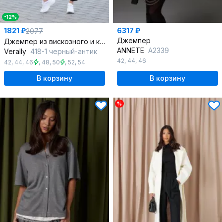
-12%
1821 ₽
6317 ₽
2077
Джемпер
Джемпер из вискозного и кружевного полотна с вырезом капля
ANNETE
A2339
Verally
418-1 черный-антик
42
,
44
,
46
42
,
44
,
46
,
48
,
50
,
52
,
54
В корзину
В корзину
%