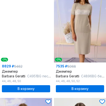
-7%
-7%
8829 ₽
7535 ₽
9462
8068
Джемпер
Джемпер
Barbara Geratti
С4951BG песок/лазурь
Barbara Geratti
С4896BG белый/бежевый
44
,
46
,
48
,
50
44
,
46
,
48
,
50
,
52
В корзину
В корзину