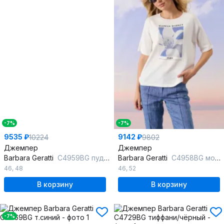
-7%
-7%
9535 ₽
9142 ₽
10224
9802
Джемпер
Джемпер
Barbara Geratti
С4959BG пудра/лайм
Barbara Geratti
С4958BG молочный/джинс
46
,
48
46
,
52
В корзину
В корзину
-7%