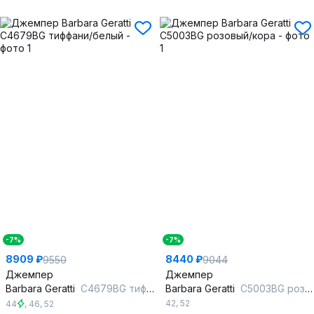
-7%
-7%
8909 ₽
8440 ₽
9550
9044
Джемпер
Джемпер
Barbara Geratti
С4679BG тиффани/белый
Barbara Geratti
С5003BG розовый/кора
42
,
52
44
,
46
,
52