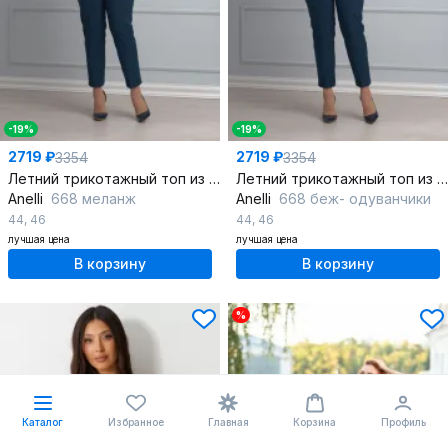
-19%
-19%
2719 ₽
2719 ₽
3354
3354
Летний трикотажный топ из мягкого трикотажа цветочного принта
Летний трикотажный топ из цветочного принта свободного кроя
Anelli
668 меланж
Anelli
668 беж- одуванчики
44
,
46
44
,
46
лучшая цена
лучшая цена
В корзину
В корзину
%
Каталог
Избранное
Главная
Корзина
Профиль