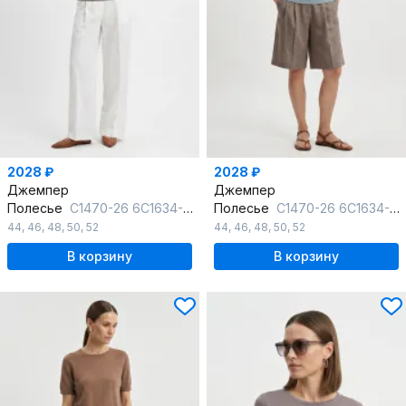
2028 ₽
2028 ₽
Джемпер
Джемпер
Полесье
С1470-26 6С1634-Д43 170,176 стальной
Полесье
С1470-26 6С1634-Д43 170,176 зимнее_небо
44
,
46
,
48
,
50
,
52
44
,
46
,
48
,
50
,
52
В корзину
В корзину