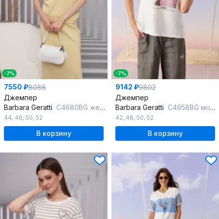
-7%
-7%
7550 ₽
9142 ₽
8086
9802
Джемпер
Джемпер
Barbara Geratti
С4680BG желтый/белый
Barbara Geratti
С4958BG молочный/розовый
44
,
46
,
50
,
52
42
,
48
,
50
,
52
В корзину
В корзину