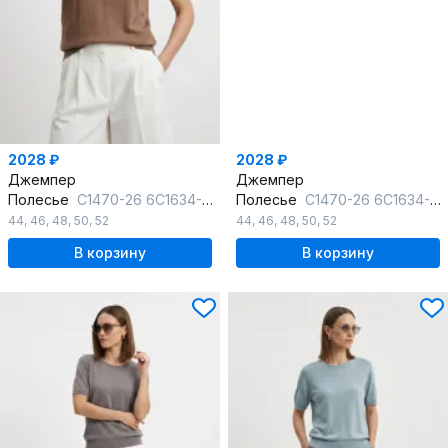
2028 ₽
2028 ₽
Джемпер
Джемпер
Полесье
С1470-26 6С1634-Д43 158,164 песочный_беж
Полесье
С1470-26 6С1634-Д43 158,164 зимнее_небо
44
,
46
,
48
,
50
,
52
44
,
46
,
48
,
50
,
52
В корзину
В корзину