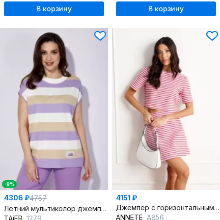
В корзину
В корзину
-9%
4306 ₽
4151 ₽
4757
Джемпер с горизонтальными линиями из трикотажа
Летний мультиколор джемпер с разрезами и нашивками
ANNETE
A856
TAiER
1279