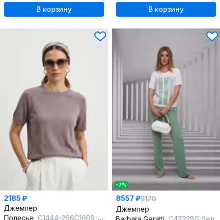
В корзину
В корзину
-7%
2185 ₽
8557 ₽
9170
Джемпер
Джемпер
Полесье
С1444-266С1609-Д43 158,164 утренняя сирень
Barbara Geratti
С4732BG белый/полынь