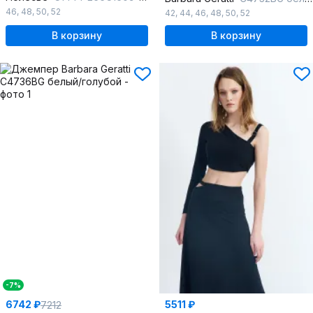
46
,
48
,
50
,
52
42
,
44
,
46
,
48
,
50
,
52
В корзину
В корзину
-7%
6742 ₽
5511 ₽
7212