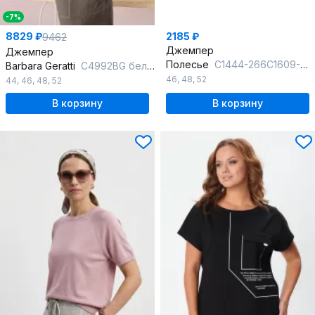
-7%
8829 ₽
2185 ₽
9462
Джемпер
Джемпер
Полесье
С1444-266С1609-Д43 158,164 сакура
Barbara Geratti
С4992BG белый/кора
46
,
48
,
52
44
,
46
,
48
,
52
В корзину
В корзину