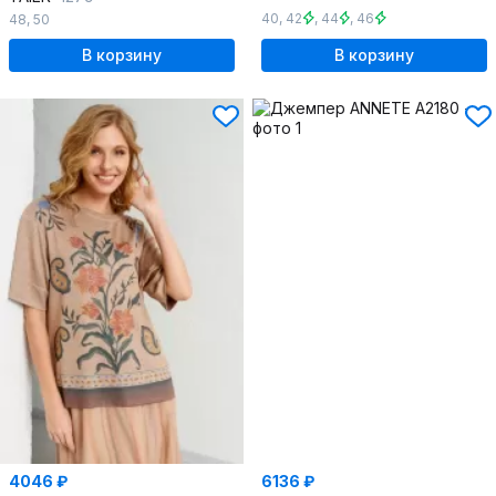
40
,
42
,
44
,
46
48
,
50
В корзину
В корзину
4046 ₽
6136 ₽