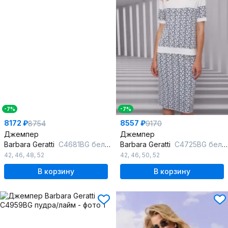
-7%
-7%
8172 ₽
8557 ₽
8754
9170
Джемпер
Джемпер
Barbara Geratti
С4681BG белый/т. синий
Barbara Geratti
С4725BG белый/т.синий
42
,
46
,
48
,
52
42
,
46
,
50
,
52
В корзину
В корзину