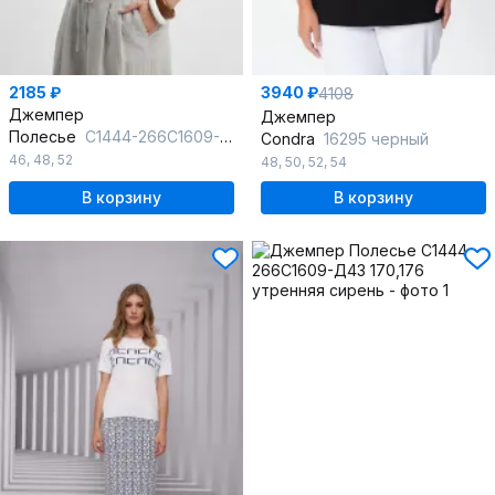
2185 ₽
3940 ₽
4108
Джемпер
Джемпер
Полесье
С1444-266С1609-Д43 170,176 сакура
Condra
16295 черный
46
,
48
,
52
48
,
50
,
52
,
54
В корзину
В корзину