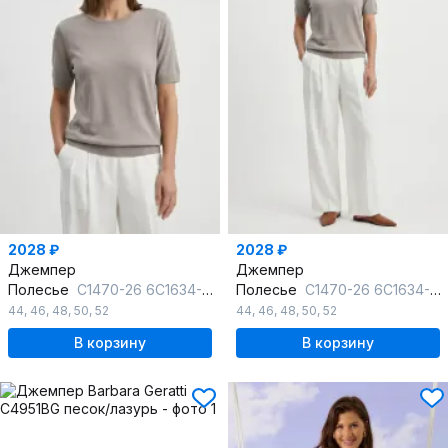
2028 ₽
2028 ₽
Джемпер
Джемпер
Полесье
С1470-26 6С1634-Д43 158,164 пепельный
Полесье
С1470-26 6С1634-Д43 170,176 пепельный
44
,
46
,
48
,
50
,
52
44
,
46
,
48
,
50
,
52
В корзину
В корзину