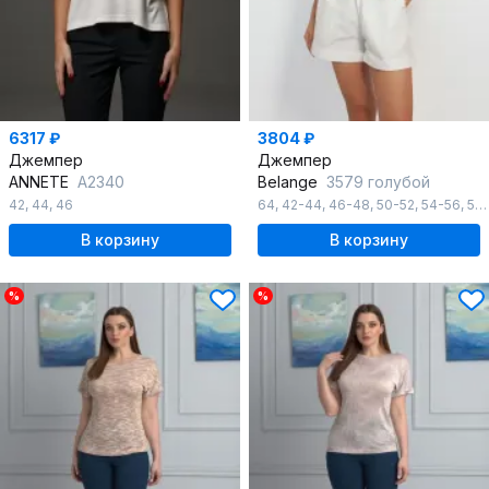
6317 ₽
3804 ₽
Джемпер
Джемпер
ANNETE
A2340
Belange
3579 голубой
42
,
44
,
46
64
,
42-44
,
46-48
,
50-52
,
54-56
,
58-60
В корзину
В корзину
%
%