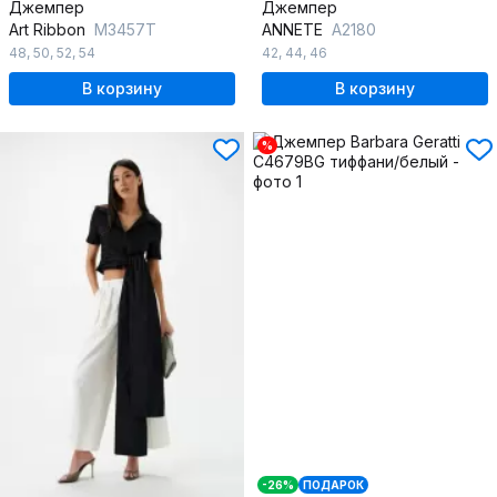
Джемпер
Джемпер
Art Ribbon
M3457T
ANNETE
A2180
48
,
50
,
52
,
54
42
,
44
,
46
В корзину
В корзину
%
-26%
ПОДАРОК