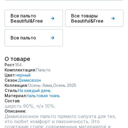
Все пальто
Все товары
Beautiful&Free
Beautiful&Free
Все пальто
О товаре
Рост
164
Комплектация
Пальто
Цвет
черный
Сезон
Демисезон
Коллекция
Осень-Зима,
Осень 2025
Стиль
На каждый день
Материал
пальтовая ткань
Состав
шерсть 90%, п/э 10%.
Описание
Демисезонное пальто прямого силуэта для тех, 
кто любит комфорт и лаконичность. Это 
сочетание стиля, современных материалов и 