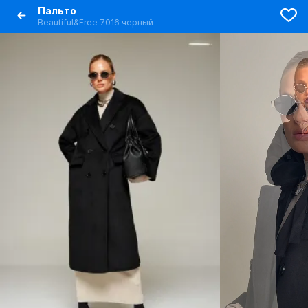
Пальто
Beautiful&Free 7016 черный