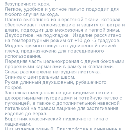
безупречного кроя. 

Лёгкое, удобное и уютное пальто подходит для 
любого случая выхода. 

Пальто выполнено из шерстяной ткани, которая 
обеспечивает теплоизоляцию и защиту от ветра и 
влаги, подходит для межсезонья и теплой зимы. 
Двубортное, на подкладке.  Изделие рассчитано 
на температурный режим от +10 до -5 градусов. 
Модель прямого силуэта с удлиненной линией 
плеча, предназначена для повседневного 
использования. 

Передняя часть цельнокроеная с двумя боковыми 
прорезными карманами в рамку и клапанами. 
Слева расположена нагрудная листочка.

Спинка с центральным швом.

Рукав длинный двухшовный, рубашечного 
покроя.

Застёжка смещенная на две видимые петли с 
декоративными пуговицами и потайную петлю с 
пуговицей, а также с дополнительной навесной 
петелькой на правом лацкане для застегивания 
изделия до верха.

Воротник классический пиджачного типа с 
лацканами.

Низ изделия ровный. Для удобства в динамике в 