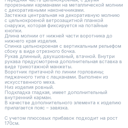
прорезными карманами на металлической молнии 
с декоративными наконечниками. 

Застежка центральная на декоративную молнию 
с цельнокроеной ветрозащитной планкой 
снаружи, которая фиксируется на потайные 
кнопки. 

Длина молнии от нижней части воротника до 
нижнего края изделия. 

Спинка цельнокроеная с вертикальным рельефом 
сбоку в виде отрезного бочка.

Рукав длинный, двухшовный, втачной. Внутри 
рукава предусмотрена дополнительная вставка в 
виде трикотажной манжеты.

Воротник притачной по линии горловины; 
пиджачного типа с лацканами. Выполнен из 
искусственного меха.

Низ изделия ровный.

Подкладка гладкая, имеет дополнительный 
внутренний карман.

В качестве дополнительного элемента к изделию 
прилагается пояс – завязка. 

С учетом плюсовых прибавок подходит на рост 
170см.
