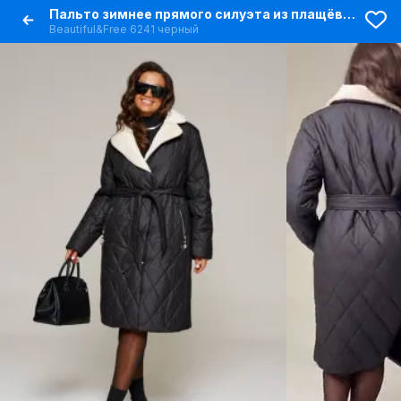
Пальто зимнее прямого силуэта из плащёвой ткани
Beautiful&Free 6241 черный