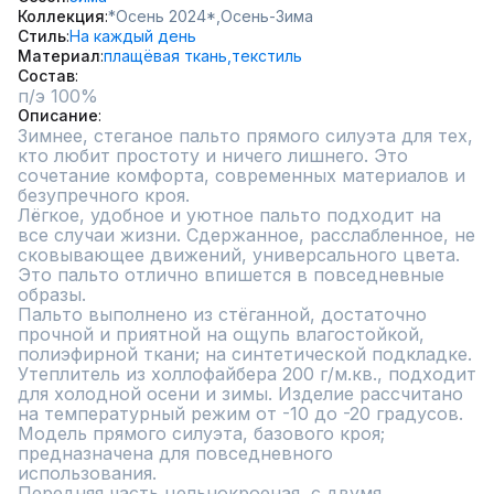
Коллекция
*Осень 2024*,
Осень-Зима
Стиль
На каждый день
Материал
плащёвая ткань,
текстиль
Состав
Описание
Зимнее, стеганое пальто прямого силуэта для тех, 
кто любит простоту и ничего лишнего. Это 
сочетание комфорта, современных материалов и 
безупречного кроя. 

Лёгкое, удобное и уютное пальто подходит на 
все случаи жизни. Сдержанное, расслабленное, не 
сковывающее движений, универсального цвета. 
Это пальто отлично впишется в повседневные 
образы.

Пальто выполнено из стёганной, достаточно 
прочной и приятной на ощупь влагостойкой, 
полиэфирной ткани; на синтетической подкладке. 
Утеплитель из холлофайбера 200 г/м.кв., подходит 
для холодной осени и зимы. Изделие рассчитано 
на температурный режим от -10 до -20 градусов.

Модель прямого силуэта, базового кроя; 
предназначена для повседневного 
использования.

Передняя часть цельнокроеная, с двумя 