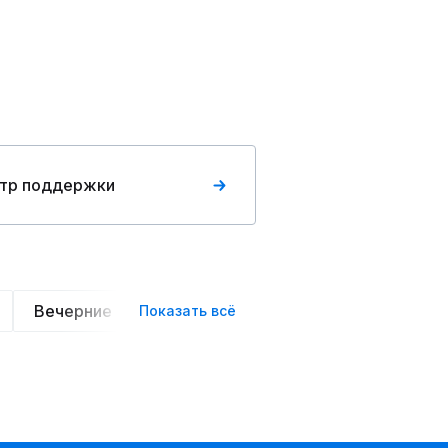
тр поддержки
Вечерние
Классические
Оверсайз
Сп
Показать всё