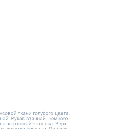
совой ткани голубого цвета. 
ой. Рукав втачной, немного 
с застёжкой - кнопка. Верх 
и, кокетка спереди. По низу 