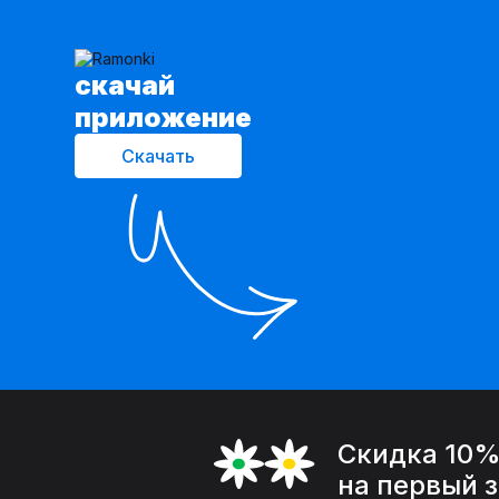
cкачай
приложение
Скачать
Скидка 10
на первый 