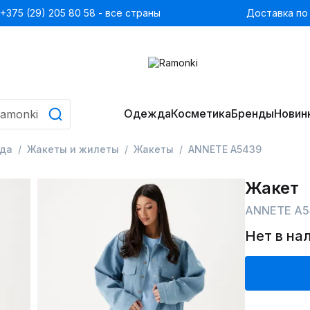
+375 (29) 205 80 58 - все страны
Доставка по
Одежда
Косметика
Бренды
Новин
да
Жакеты и жилеты
Жакеты
ANNETE A5439
Жакет
ANNETE A5
Нет в на