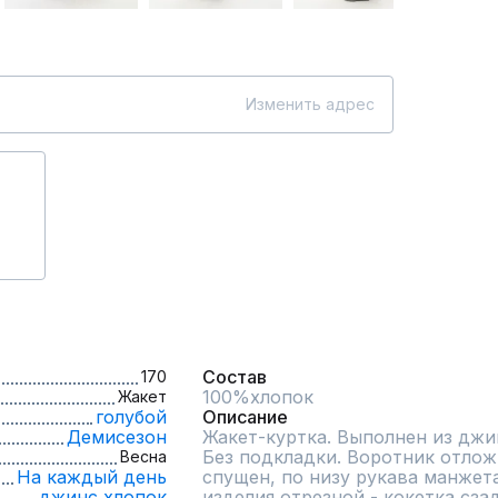
Изменить адрес
Состав
170
100%хлопок
Жакет
голубой
Описание
Демисезон
Жакет-куртка. Выполнен из джин
Без подкладки. Воротник отложн
Весна
На каждый день
спущен, по низу рукава манжета 
джинс,
хлопок
изделия отрезной - кокетка сзад