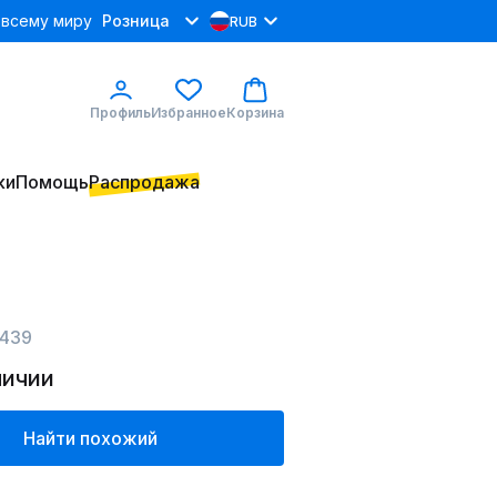
 всему миру
Розница
RUB
Профиль
Избранное
Корзина
ки
Помощь
Распродажа
439
личии
Найти похожий