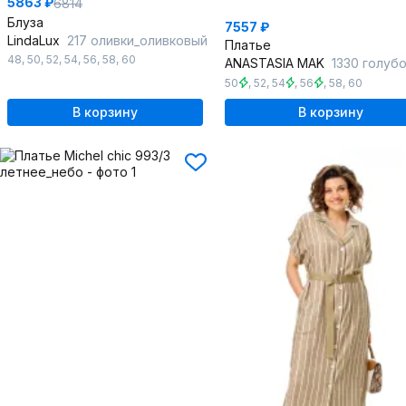
5863 ₽
6814
Блуза
7557 ₽
LindaLux
217 оливки_оливковый
Платье
48
,
50
,
52
,
54
,
56
,
58
,
60
ANASTASIA MAK
1330 голуб
50
,
52
,
54
,
56
,
58
,
60
В корзину
В корзину