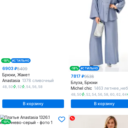
-18%
#СТИЛЬНО
6903 ₽
8409
-18%
#СТИЛЬНО
Брюки, Жакет
7817 ₽
9538
Anastasia
1378 сливочный
Блуза, Брюки
48
,
50
,
52
,
54
,
56
,
58
Michel chic
1463 летнее_не
48
,
50
,
52
,
54
,
56
,
58
,
60
,
62
,
64
В корзину
В корзину
%
-10%