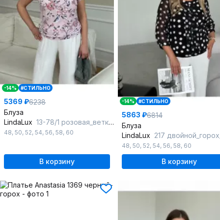
-14%
#СТИЛЬНО
5369 ₽
6238
-14%
#СТИЛЬНО
Блуза
5863 ₽
6814
LindaLux
13-78/1 розовая_ветка_розовый
Блуза
48
,
50
,
52
,
54
,
56
,
58
,
60
LindaLux
217 двойной_горох_ч
48
,
50
,
52
,
54
,
56
,
58
,
60
В корзину
В корзину