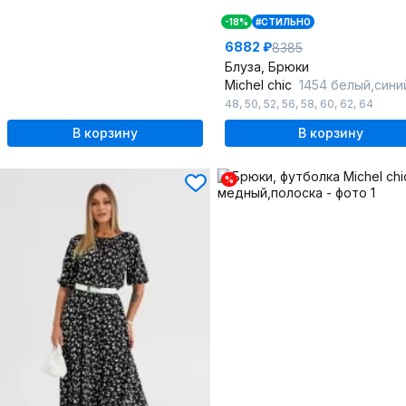
-18%
#СТИЛЬНО
6882 ₽
8385
Блуза, Брюки
Michel chic
1454 белый,синий_гл
48
,
50
,
52
,
56
,
58
,
60
,
62
,
64
В корзину
В корзину
%