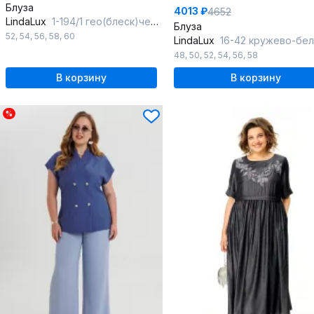
Блуза
4013 ₽
4652
LindaLux
1-194/1 гео(блеск)черный
Блуза
52
,
54
,
56
,
58
,
60
LindaLux
16-42 кружево-белый_черный_
48
,
50
,
52
,
54
,
56
,
58
В корзину
В корзину
%