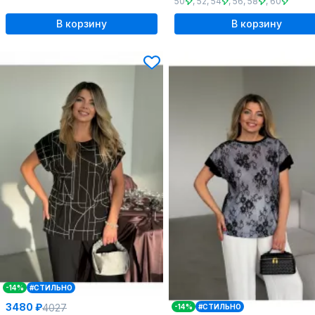
50
,
52
,
54
,
56
,
58
,
60
В корзину
В корзину
-14%
#СТИЛЬНО
3480 ₽
4027
-14%
#СТИЛЬНО