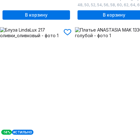
48
,
50
,
52
,
54
,
56
,
58
,
60
,
62
,
64
,
6
В корзину
В корзину
-14%
#СТИЛЬНО