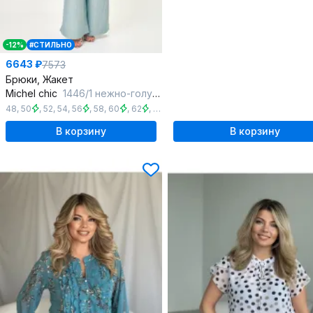
-12%
#СТИЛЬНО
6643 ₽
7573
Брюки, Жакет
Michel chic
1446/1 нежно-голубой
48
,
50
,
52
,
54
,
56
,
58
,
60
,
62
,
64
В корзину
В корзину