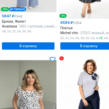
-19%
#СТИЛЬНО
5847 ₽
7242
-9%
Брюки, Жилет
6584 ₽
7204
Anastasia
1385 глубокий_синий/голубой
Платье
48
,
50
,
52
,
54
,
56
,
58
Michel chic
2132/2 мокрый_ас
50
,
52
,
54
,
56
,
58
,
60
,
62
,
64
,
66
В корзину
В корзину
%