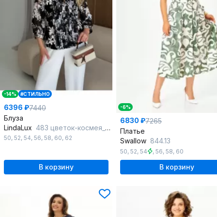
-14%
#СТИЛЬНО
6396 ₽
7440
-6%
Блуза
6830 ₽
7265
LindaLux
483 цветок-космея_черный
Платье
50
,
52
,
54
,
56
,
58
,
60
,
62
Swallow
844.13
50
,
52
,
54
,
56
,
58
,
60
В корзину
В корзину