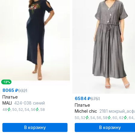
-13%
8065 ₽
9321
Платье
6584 ₽
6751
MALI
424-038 синий
Платье
48
,
50
,
52
,
54
,
56
,
58
Michel chic
2181 мокрый_асф
50
,
52
,
54
,
56
,
58
,
60
,
62
,
64
В корзину
В корзину