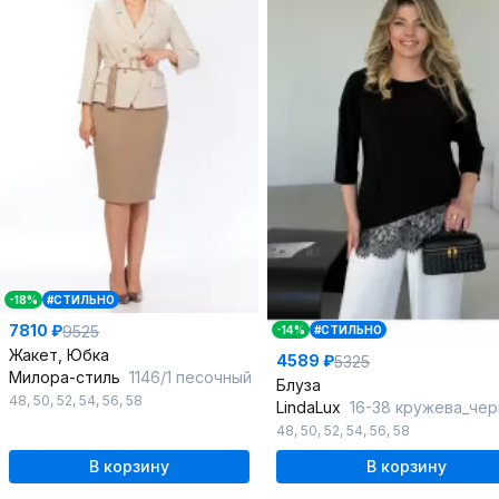
-18%
#СТИЛЬНО
7810 ₽
9525
-14%
#СТИЛЬНО
Жакет, Юбка
4589 ₽
5325
Милора-стиль
1146/1 песочный
Блуза
48
,
50
,
52
,
54
,
56
,
58
LindaLux
16-38 кружева_че
48
,
50
,
52
,
54
,
56
,
58
В корзину
В корзину