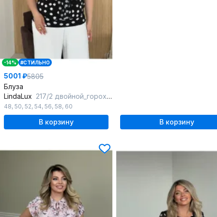
-14%
#СТИЛЬНО
5001 ₽
5805
Блуза
LindaLux
217/2 двойной_горох_черный
48
,
50
,
52
,
54
,
56
,
58
,
60
В корзину
В корзину