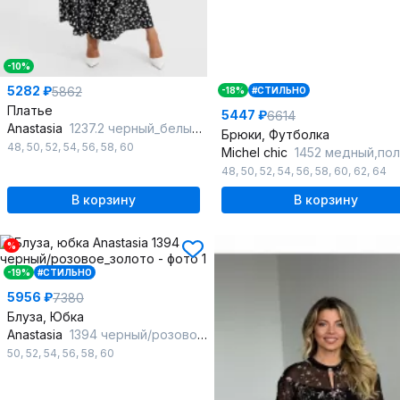
-10%
5282 ₽
5862
-18%
#СТИЛЬНО
Платье
5447 ₽
6614
Anastasia
1237.2 черный_белый_пояс
Брюки, Футболка
48
,
50
,
52
,
54
,
56
,
58
,
60
Michel chic
1452 медный,по
48
,
50
,
52
,
54
,
56
,
58
,
60
,
62
,
64
В корзину
В корзину
%
-19%
#СТИЛЬНО
5956 ₽
7380
Блуза, Юбка
Anastasia
1394 черный/розовое_золото
50
,
52
,
54
,
56
,
58
,
60