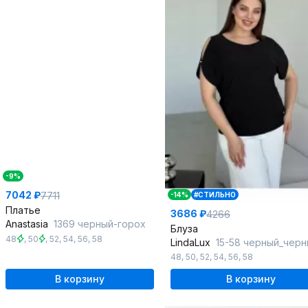
-9%
7042 ₽
7711
-14%
#СТИЛЬНО
Платье
3686 ₽
4266
Anastasia
1369 черный-горох
Блуза
48
,
50
,
52
,
54
,
56
,
58
LindaLux
15-58 черный_чер
48
,
50
,
52
,
54
,
56
,
58
В корзину
В корзину