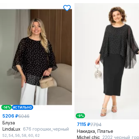
-14%
#СТИЛЬНО
5206 ₽
6046
-9%
Блуза
7115 ₽
7794
LindaLux
676 горошки_черный
Накидка, Платье
52
,
54
,
56
,
58
,
60
,
62
Michel chic
2202 черный_го