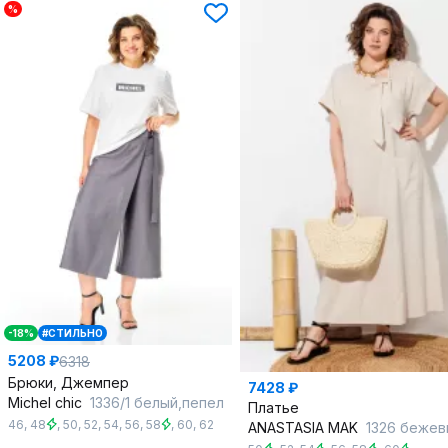
%
-18%
#СТИЛЬНО
5208 ₽
6318
Брюки, Джемпер
7428 ₽
Michel chic
1336/1 белый,пепел
Платье
46
,
48
,
50
,
52
,
54
,
56
,
58
,
60
,
62
ANASTASIA MAK
1326 бежев