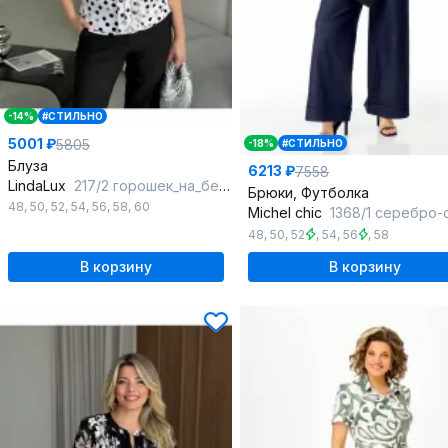
-14%
#СТИЛЬНО
5001 ₽
5805
-18%
#СТИЛЬНО
Блуза
6213 ₽
7558
LindaLux
217/2 горошек_на_белом_белый
Брюки, Футболка
48
,
50
,
52
,
54
,
56
,
58
,
60
Michel chic
1368/1 серебро-
48
,
50
,
52
,
54
,
56
,
58
В корзину
В корзину