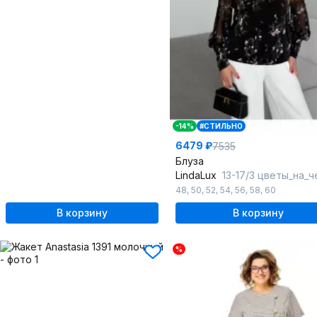
-14%
#СТИЛЬНО
6479 ₽
7535
Блуза
LindaLux
13-17/3 цветы_на_черном_
48
,
50
,
52
,
54
,
56
,
58
,
60
В корзину
В корзину
%