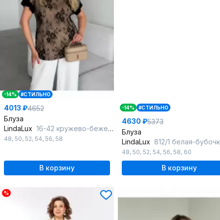
-14%
#СТИЛЬНО
4013 ₽
4652
-14%
#СТИЛЬНО
Блуза
4630 ₽
5373
LindaLux
16-42 кружево-бежевый_черный_бежевый
Блуза
48
,
50
,
52
,
54
,
56
,
58
LindaLux
812/1 белая-бубочки_б
48
,
50
,
52
,
54
,
56
,
58
,
60
В корзину
В корзину
%