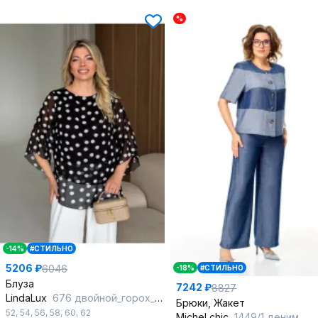
%
-14%
#СТИЛЬНО
5206 ₽
6046
-18%
#СТИЛЬНО
Блуза
7242 ₽
8827
LindaLux
676 двойной_горох_горох_черный
Брюки, Жакет
52
,
54
,
56
,
58
,
60
,
62
Michel chic
1449/1 деним