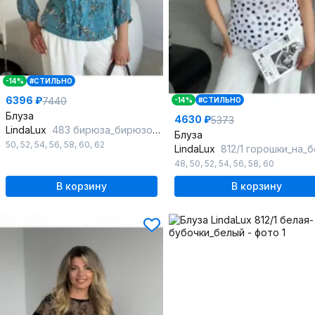
-14%
#СТИЛЬНО
6396 ₽
7440
-14%
#СТИЛЬНО
Блуза
4630 ₽
5373
LindaLux
483 бирюза_бирюзовый
Блуза
50
,
52
,
54
,
56
,
58
,
60
,
62
LindaLux
812/1 горошки_на_бе_
48
,
50
,
52
,
54
,
56
,
58
,
60
В корзину
В корзину