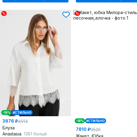
%
%
-19%
#СТИЛЬНО
3976 ₽
4914
-18%
#СТИЛЬНО
Блуза
7810 ₽
9525
Anastasia
1381 белый
Жакет, Юбка