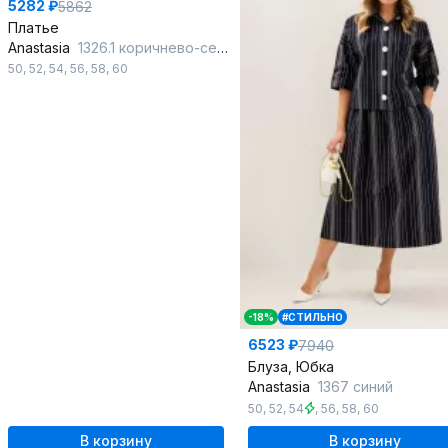
5282 ₽
5862
Платье
Anastasia
1326.1 коричнево-серый
50
,
52
,
54
,
56
,
58
,
60
-18%
#СТИЛЬНО
6523 ₽
7940
Блуза, Юбка
Anastasia
1367 синий
50
,
52
,
54
,
56
,
58
,
60
В корзину
В корзину