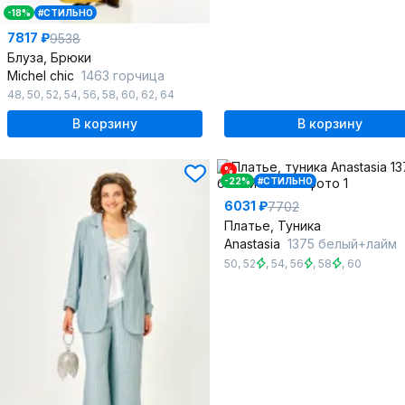
-18%
#СТИЛЬНО
7817 ₽
9538
Блуза, Брюки
Michel chic
1463 горчица
48
,
50
,
52
,
54
,
56
,
58
,
60
,
62
,
64
В корзину
В корзину
%
-22%
#СТИЛЬНО
6031 ₽
7702
Платье, Туника
Anastasia
1375 белый+лайм
50
,
52
,
54
,
56
,
58
,
60