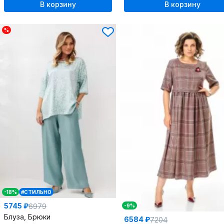
В корзину
В корзину
%
-18%
#СТИЛЬНО
5745 ₽
6979
-9%
Блуза, Брюки
6584 ₽
7204