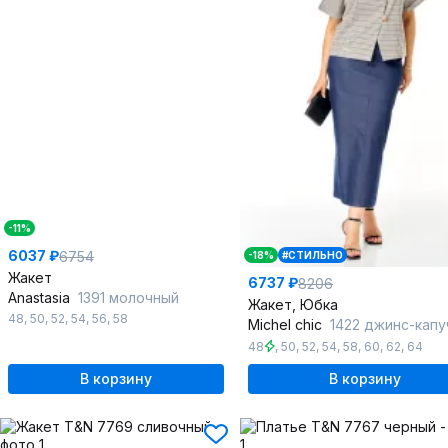
-11%
6037 ₽
6754
-18%
#СТИЛЬНО
Жакет
6737 ₽
8206
Anastasia
1391 молочный
Жакет, Юбка
48
,
50
,
52
,
54
,
56
,
58
Michel chic
1422 джинс-капу
48
,
50
,
52
,
54
,
58
,
60
,
62
,
64
В корзину
В корзину