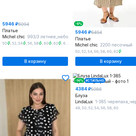
5946 ₽
6094
-8%
Платье
5946 ₽
6494
Michel chic
993/3 летнее_небо
Платье
50
,
52
,
54
,
56
,
58
,
60
,
62
,
64
,
66
,
68
Michel chic
2200 песочный
50
,
52
,
54
,
56
,
58
,
60
,
62
В корзину
В корзину
-14%
#СТИЛЬНО
4384 ₽
5086
Блуза
LindaLux
1-385 черепаха_че
48
,
50
,
52
,
54
,
56
,
58
,
60