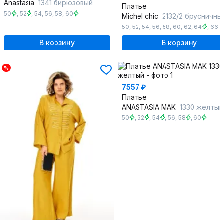
Anastasia
1341 бирюзовый
Платье
50
,
52
,
54
,
56
,
58
,
60
Michel chic
2132/2 брусничный_к
50
,
52
,
54
,
56
,
58
,
60
,
62
,
64
,
66
В корзину
В корзину
%
7557 ₽
Платье
ANASTASIA MAK
1330 желты
50
,
52
,
54
,
56
,
58
,
60