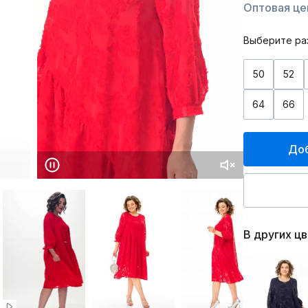
Оптовая цен
Выберите ра
50
52
64
66
Доб
В других ц