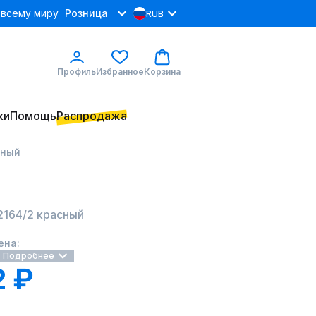
 всему миру
Розница
RUB
Профиль
Избранное
Корзина
ки
Помощь
Распродажа
сный
 2164/2 красный
ена:
Подробнее
2 ₽