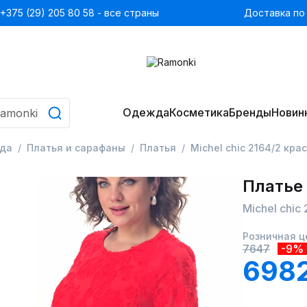
+375 (29) 205 80 58 - все страны
Доставка по
Одежда
Косметика
Бренды
Новин
да
Платья и сарафаны
Платья
Michel chic 2164/2 кра
Платье
Michel chic
Розничная ц
7647
-9%
698