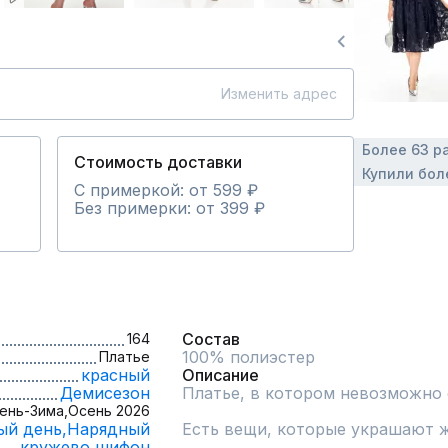
Изменить адрес
Более 63 р
Стоимость доставки
Купили бол
С примеркой: от 599 ₽
Без примерки: от 399 ₽
Состав
164
Платье
красный
Описание
Демисезон
Платье, в котором невозможно о
ень-Зима,
Осень 2026
ый день,
Нарядный
Есть вещи, которые украшают ж
кружево,
шифон