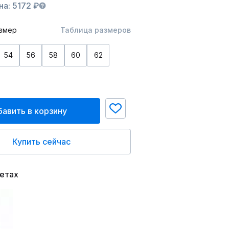
а: 5172 ₽
змер
Таблица размеров
54
56
58
60
62
авить в корзину
Купить сейчас
ветах