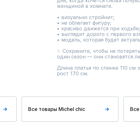
дня, когда хочется снова почув
женщиной в комнате.

• визуально стройнит;

• не облегает фигуру;

• красиво движется при ходьбе;

• выглядит дорого с первого взг
• модель, которая будет актуаль
✨ Сохраните, чтобы не потерять
один сезон — они становятся л
Длина платья по спинке 110 см ±
рост 170 см.
Все товары Michel chic
Все