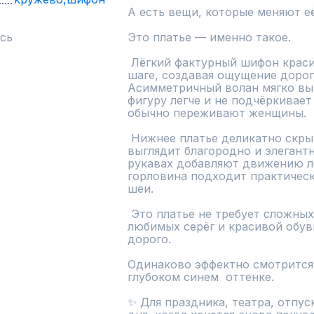
А есть вещи, которые меняют её
сь
Это платье — именно такое.

 Лёгкий фактурный шифон красиво движется при каждом 
шаге, создавая ощущение дорого
Асимметричный волан мягко выт
фигуру легче и не подчёркивает
обычно переживают женщины.

 Нижнее платье деликатно скрывает силуэт, поэтому кружево 
выглядит благородно и элегантн
рукавах добавляют движению лё
горловина подходит практическ
шеи.

 Это платье не требует сложных аксессуаров. Достаточно 
любимых серёг и красивой обуви
дорого.

Одинаково эффектно смотрится 
глубоком синем  оттенке.

✨ Для праздника, театра, отпуск