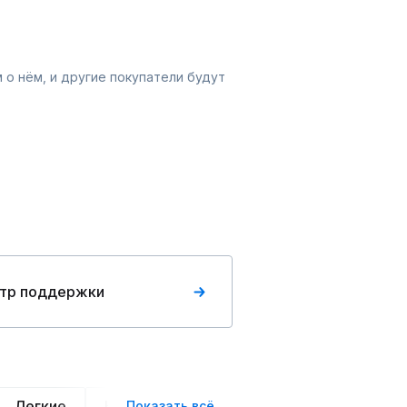
 о нём, и другие покупатели будут
тр поддержки
Легкие
Нарядные
Деловой стиль
Вече
Показать всё