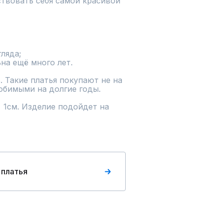
ствовать себя самой красивой 
ляда;

на ещё много лет.

. Такие платья покупают не на 
юбимыми на долгие годы.

 1см. Изделие подойдет на 
 платья