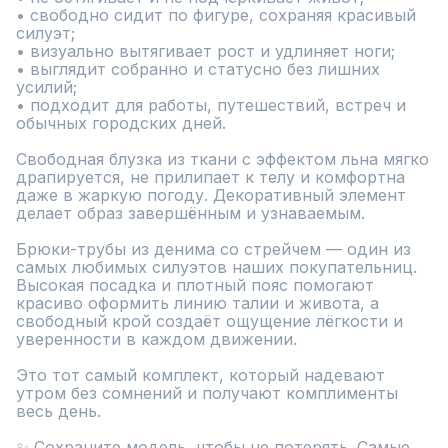
• свободно сидит по фигуре, сохраняя красивый 
силуэт;

• визуально вытягивает рост и удлиняет ноги;

• выглядит собранно и статусно без лишних 
усилий;

• подходит для работы, путешествий, встреч и 
обычных городских дней.

Свободная блузка из ткани с эффектом льна мягко 
драпируется, не прилипает к телу и комфортна 
даже в жаркую погоду. Декоративный элемент 
делает образ завершённым и узнаваемым.

Брюки-трубы из денима со стрейчем — один из 
самых любимых силуэтов наших покупательниц. 
Высокая посадка и плотный пояс помогают 
красиво оформить линию талии и живота, а 
свободный крой создаёт ощущение лёгкости и 
уверенности в каждом движении.

Это тот самый комплект, который надевают 
утром без сомнений и получают комплименты 
весь день.

✨ Сохраните модель, чтобы не потерять. Самые 