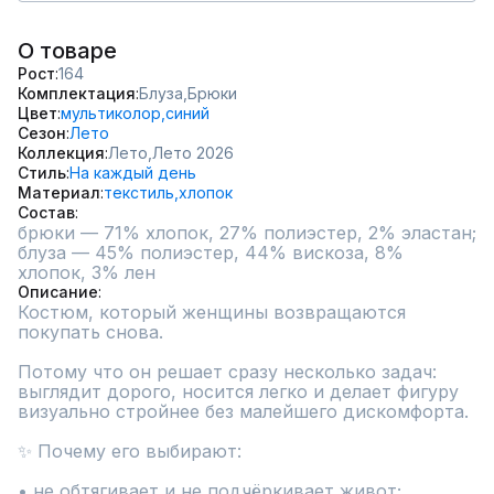
О товаре
Рост
164
Комплектация
Блуза,
Брюки
Цвет
мультиколор,
синий
Сезон
Лето
Коллекция
Лето,
Лето 2026
Стиль
На каждый день
Материал
текстиль,
хлопок
Состав
брюки — 71% хлопок, 27% полиэстер, 2% эластан; 
блуза — 45% полиэстер, 44% вискоза, 8% 
хлопок, 3% лен
Описание
Костюм, который женщины возвращаются 
покупать снова.

Потому что он решает сразу несколько задач: 
выглядит дорого, носится легко и делает фигуру 
визуально стройнее без малейшего дискомфорта.

✨ Почему его выбирают:

• не обтягивает и не подчёркивает живот;
