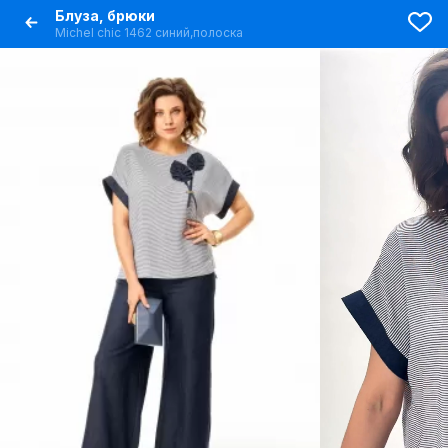
Блуза, брюки
Michel chic 1462 синий,полоска