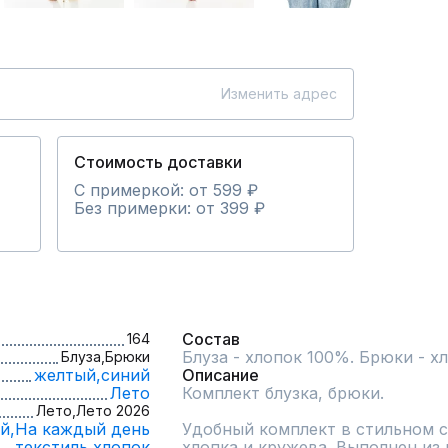
Изменить адрес
Стоимость доставки
С примеркой: от 599 ₽
Без примерки: от 399 ₽
Состав
164
Блуза - хлопок 100%. Брюки - х
Блуза,
Брюки
желтый,
синий
Описание
Лето
Комплект блузка, брюки.

Лето,
Лето 2026
й,
На каждый день
Удобный комплект в стильном с
текстиль,
хлопок
хлопка и кружева. Выполнен из 