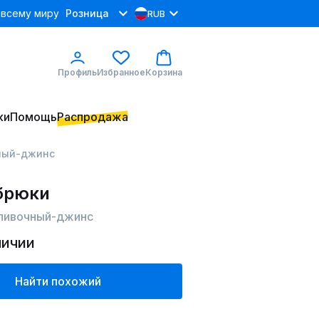
 всему миру
Розница
RUB
Профиль
Избранное
Корзина
ки
Помощь
Распродажа
ный-джинс
 брюки
ливочный-джинс
личии
Найти похожий