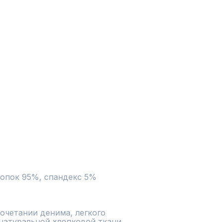
лопок 95%, спандекс 5%
очетании денима, легкого 
натуральной хлопковой ткани.
