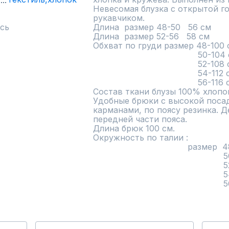
Невесомая блузка с открытой г
рукавчиком.

сь
Длина  размер 48-50   56 см

Длина  размер 52-56   58 см

Обхват по груди размер 48-100 с
                                         50-104 см

                                         52-108 см

                                         54-112 см

                                         56-116 см

Состав ткани блузы 100% хлопок
Удобные брюки с высокой посадк
карманами, по поясу резинка. 
передней части пояса.

Длина брюк 100 см.

Окружность по талии :  

                                     размер  48-74 см-104 см

                                                   50-78 см-108 см

                                                   52-84 см-112 см

                                                   54-88 см-116 см

     