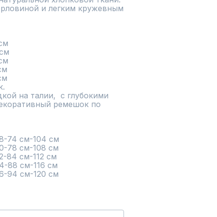
орловиной и легким кружевным 
м

.

ой на талии,  с глубокими 
Декоративный ремешок по 
                                              56-94 см-120 см