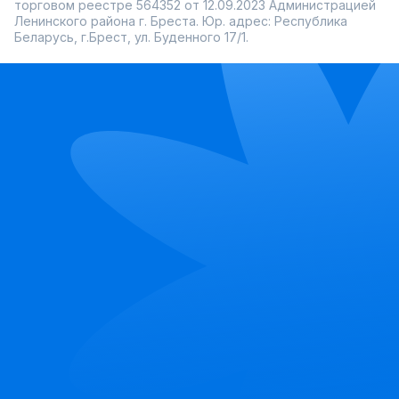
торговом реестре 564352 от 12.09.2023 Администрацией
Ленинского района г. Бреста. Юр. адрес: Республика
Беларусь, г.Брест, ул. Буденного 17/1.