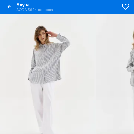
Блуза
SODA 5834 полоска