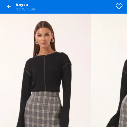
Блуза
N.O.W. 1608