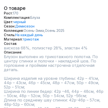
О товаре
Рост
170
Комплектация
Блуза
Цвет
черный
Сезон
Демисезон
Коллекция
Осень-Зима,
Осень 2025
Стиль
На каждый день
Материал
трикотаж
Состав
вискоза 68%, полиэстер 28%, эластан 4%
Описание
Блузон выполнен из трикотажного полотна. По 
центру спинки и полочки - накладной шов. По 
горловине и проймам настрочена отделочная 
деталь.

Ширина изделия на уровне глубины: 42р – 41см, 
44р – 43см, 46р – 45см, 48р – 47см, 50р – 49см, 
52р – 51см;

Ширина по линии бедер: 42р –46, 44р – 48см, 46р 
– 50см, 48р – 52см, 50р – 54см, 52р –56см;

Длина по среднему шву спинки: 42р-46р – 57см, 
48р-52р – 60см;
