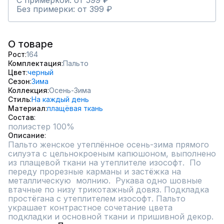
С примеркой: от 599 ₽
Без примерки: от 399 ₽
О товаре
Рост
164
Комплектация
Пальто
Цвет
черный
Сезон
Зима
Коллекция
Осень-Зима
Стиль
На каждый день
Материал
плащёвая ткань
Состав
полиэстер 100%
Описание
Пальто женское утеплённое осень-зима прямого 
силуэта с цельнокроеным капюшоном, выполнено 
из плащевой ткани на утеплителе изософт.  По 
переду прорезные карманы и застёжка на 
металлическую  молнию.  Рукава одно шовные 
втачные по низу трикотажный довяз. Подкладка 
простёгана с утеплителем изософт. Пальто 
украшает контрастное сочетание цвета 
подкладки и основной ткани и пришивной декор.