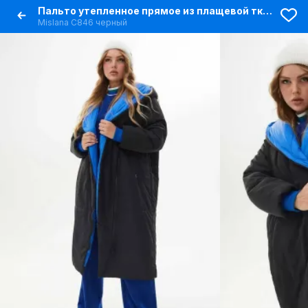
Пальто утепленное прямое из плащевой ткани с капюшоном
Mislana С846 черный